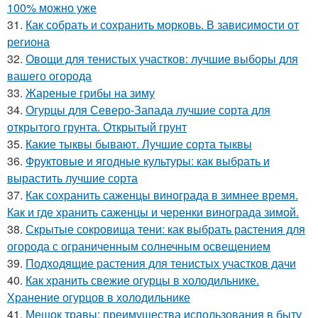
100% можно уже
31.
Как собрать и сохранить морковь. В зависимости от
региона
32.
Овощи для тенистых участков: лучшие выборы для
вашего огорода
33.
Жареные грибы на зиму
34.
Огурцы для Северо-Запада лучшие сорта для
открытого грунта. Открытый грунт
35.
Какие тыквы бывают. Лучшие сорта тыквы
36.
Фруктовые и ягодные культуры: как выбрать и
вырастить лучшие сорта
37.
Как сохранить саженцы винограда в зимнее время.
Как и где хранить саженцы и черенки винограда зимой.
38.
Скрытые сокровища тени: как выбрать растения для
огорода с ограниченным солнечным освещением
39.
Подходящие растения для тенистых участков дачи
40.
Как хранить свежие огурцы в холодильнике.
Хранение огурцов в холодильнике
41.
Мешок травы: преимущества использования в быту