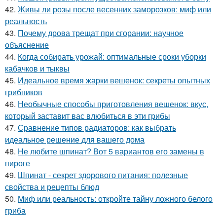
42.
Живы ли розы после весенних заморозков: миф или
реальность
43.
Почему дрова трещат при сгорании: научное
объяснение
44.
Когда собирать урожай: оптимальные сроки уборки
кабачков и тыквы
45.
Идеальное время жарки вешенок: секреты опытных
грибников
46.
Необычные способы приготовления вешенок: вкус,
который заставит вас влюбиться в эти грибы
47.
Сравнение типов радиаторов: как выбрать
идеальное решение для вашего дома
48.
Не любите шпинат? Вот 5 вариантов его замены в
пироге
49.
Шпинат - секрет здорового питания: полезные
свойства и рецепты блюд
50.
Миф или реальность: откройте тайну ложного белого
гриба