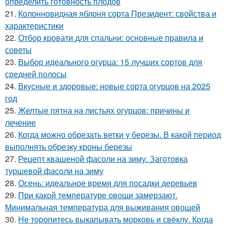
определить готовность плодов
21.
Колонновидная яблоня сорта Президент: свойства и
характеристики
22.
Отбор кровати для спальни: основные правила и
советы
23.
Выбор идеального огурца: 15 лучших сортов для
средней полосы
24.
Вкусные и здоровые: новые сорта огурцов на 2025
год
25.
Желтые пятна на листьях огурцов: причины и
лечение
26.
Когда можно обрезать ветки у березы. В какой период
выполнять обрезку кроны березы
27.
Рецепт квашеной фасоли на зиму. Заготовка
туршевой фасоли на зиму
28.
Осень: идеальное время для посадки деревьев
29.
При какой температуре овощи замерзают.
Минимальная температура для выживания овощей
30.
Не торопитесь выкапывать морковь и свёклу. Когда