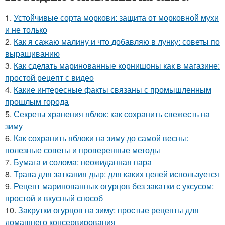
1.
Устойчивые сорта моркови: защита от морковной мухи
и не только
2.
Как я сажаю малину и что добавляю в лунку: советы по
выращиванию
3.
Как сделать маринованные корнишоны как в магазине:
простой рецепт с видео
4.
Какие интересные факты связаны с промышленным
прошлым города
5.
Секреты хранения яблок: как сохранить свежесть на
зиму
6.
Как сохранить яблоки на зиму до самой весны:
полезные советы и проверенные методы
7.
Бумага и солома: неожиданная пара
8.
Трава для заткания дыр: для каких целей используется
9.
Рецепт маринованных огурцов без закатки с уксусом:
простой и вкусный способ
10.
Закрутки огурцов на зиму: простые рецепты для
домашнего консервирования