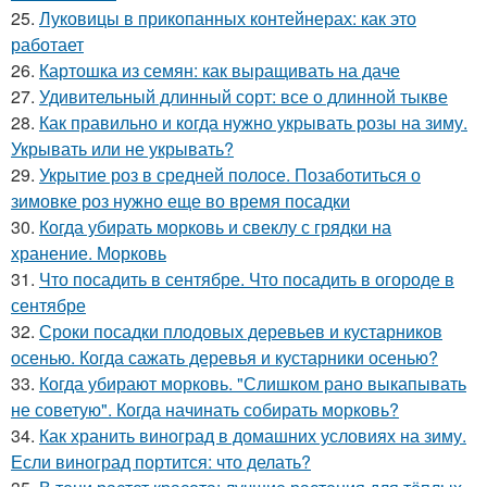
25.
Луковицы в прикопанных контейнерах: как это
работает
26.
Картошка из семян: как выращивать на даче
27.
Удивительный длинный сорт: все о длинной тыкве
28.
Как правильно и когда нужно укрывать розы на зиму.
Укрывать или не укрывать?
29.
Укрытие роз в средней полосе. Позаботиться о
зимовке роз нужно еще во время посадки
30.
Когда убирать морковь и свеклу с грядки на
хранение. Морковь
31.
Что посадить в сентябре. Что посадить в огороде в
сентябре
32.
Сроки посадки плодовых деревьев и кустарников
осенью. Когда сажать деревья и кустарники осенью?
33.
Когда убирают морковь. "Слишком рано выкапывать
не советую". Когда начинать собирать морковь?
34.
Как хранить виноград в домашних условиях на зиму.
Если виноград портится: что делать?