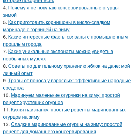
которое покоряет всех
4.
Почему я не покупаю консервированные огурцы
зимой
5.
Как приготовить корнишоны в кисло-сладком
маринаде с горчицей на зиму
6.
Какие интересные факты связаны с промышленным
прошлым города
7.
Какие уникальные экспонаты можно увидеть в
необычных музеях
8.
Советы по длительному хранению яблок на даче: мой
личный опыт
9.
Травы от поноса у взрослых: эффективные народные
средства
10.
Маринуем маленькие огурчики на зиму: простой
рецепт хрустящих огурцов
11.
Кухня наизнанку: простые рецепты маринованных
огурцов на зиму
12.
Сладкие маринованные огурцы на зиму: простой
рецепт для домашнего консервирования