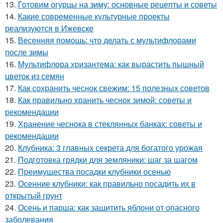
13.
Готовим огурцы на зиму: основные рецепты и советы
14.
Какие современные культурные проекты
реализуются в Ижевске
15.
Весенняя помощь: что делать с мультифлорами
после зимы
16.
Мультифлора хризантема: как вырастить пышный
цветок из семян
17.
Как сохранить чеснок свежим: 15 полезных советов
18.
Как правильно хранить чеснок зимой: советы и
рекомендации
19.
Хранение чеснока в стеклянных банках: советы и
рекомендации
20.
Клубника: 3 главных секрета для богатого урожая
21.
Подготовка грядки для земляники: шаг за шагом
22.
Преимущества посадки клубники осенью
23.
Осенние клубники: как правильно посадить их в
открытый грунт
24.
Осень и парша: как защитить яблони от опасного
заболевания