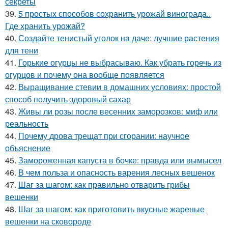
секреты
39.
5 простых способов сохранить урожай винограда..
Где хранить урожай?
40.
Создайте тенистый уголок на даче: лучшие растения
для тени
41.
Горькие огурцы не выбрасываю. Как убрать горечь из
огурцов и почему она вообще появляется
42.
Выращивание стевии в домашних условиях: простой
способ получить здоровый сахар
43.
Живы ли розы после весенних заморозков: миф или
реальность
44.
Почему дрова трещат при сгорании: научное
объяснение
45.
Замороженная капуста в бочке: правда или вымысел
46.
В чем польза и опасность варения лесных вешенок
47.
Шаг за шагом: как правильно отварить грибы
вешенки
48.
Шаг за шагом: как приготовить вкусные жареные
вешенки на сковороде