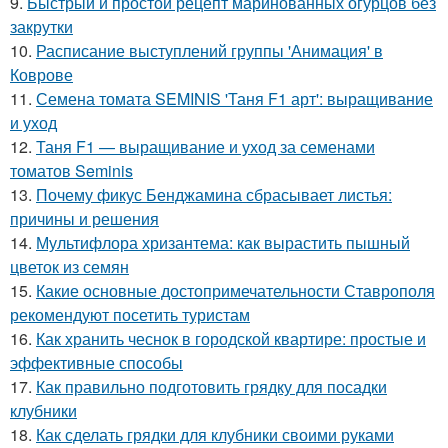
9.
Быстрый и простой рецепт маринованных огурцов без
закрутки
10.
Расписание выступлений группы 'Анимация' в
Коврове
11.
Семена томата SEMINIS 'Таня F1 арт': выращивание
и уход
12.
Таня F1 — выращивание и уход за семенами
томатов Seminis
13.
Почему фикус Бенджамина сбрасывает листья:
причины и решения
14.
Мультифлора хризантема: как вырастить пышный
цветок из семян
15.
Какие основные достопримечательности Ставрополя
рекомендуют посетить туристам
16.
Как хранить чеснок в городской квартире: простые и
эффективные способы
17.
Как правильно подготовить грядку для посадки
клубники
18.
Как сделать грядки для клубники своими руками