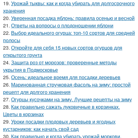
19.
Урожай тыквы: как и когда убирать для долгосрочного
хранения
20.
Уверенная посадка яблонь: правила осенью и весной
21.
Ответы на вопросы о плодоношении яблони
22.
Выбор идеального огурца: топ-10 сортов для средней
полосы
23.
Откройте для себя 15 новых сортов огурцов для
открытого грунта
24.
Защита роз от морозов: проверенные методы
укрытия в Подмосковье
25.
Осень: идеальное время для посадки деревьев
26.
Маринованная стручковая фасоль на зиму: простой
рецепт для долгого хранения
27.
Огурцы кусочками на зиму. Лучшие рецепты на зиму
28.
Как правильно сажать луковичные в корзинках.
Цветы в корзинах
29.
Уроки посадки плодовых деревьев и ягодных
кустарников: как начать свой сад
30.
Как правильно и когда убирать урожай моркови.