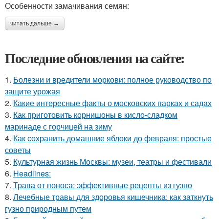
Особенности замачивания семян:
читать дальше →
Последние обновления на сайте:
1.
Болезни и вредители моркови: полное руководство по
защите урожая
2.
Какие интересные факты о московских парках и садах
3.
Как приготовить корнишоны в кисло-сладком
маринаде с горчицей на зиму
4.
Как сохранить домашние яблоки до февраля: простые
советы
5.
Культурная жизнь Москвы: музеи, театры и фестивали
6.
Headlines:
7.
Трава от поноса: эффективные рецепты из гузно
8.
Лечебные травы для здоровья кишечника: как заткнуть
гузно природным путем