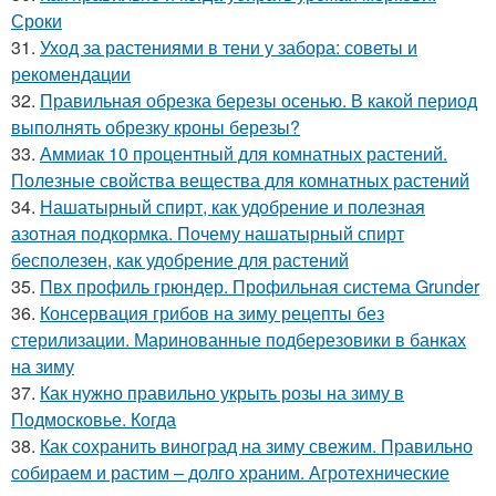
Сроки
31.
Уход за растениями в тени у забора: советы и
рекомендации
32.
Правильная обрезка березы осенью. В какой период
выполнять обрезку кроны березы?
33.
Аммиак 10 процентный для комнатных растений.
Полезные свойства вещества для комнатных растений
34.
Нашатырный спирт, как удобрение и полезная
азотная подкормка. Почему нашатырный спирт
бесполезен, как удобрение для растений
35.
Пвх профиль грюндер. Профильная система Grunder
36.
Консервация грибов на зиму рецепты без
стерилизации. Маринованные подберезовики в банках
на зиму
37.
Как нужно правильно укрыть розы на зиму в
Подмосковье. Когда
38.
Как сохранить виноград на зиму свежим. Правильно
собираем и растим – долго храним. Агротехнические