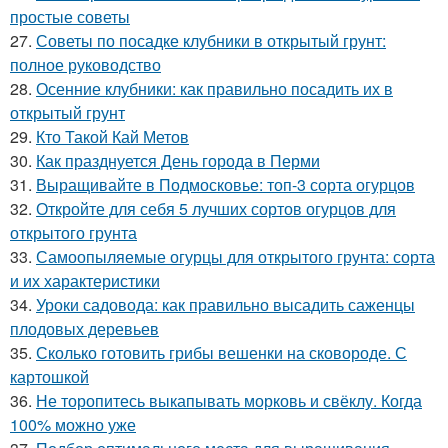
простые советы
27.
Советы по посадке клубники в открытый грунт:
полное руководство
28.
Осенние клубники: как правильно посадить их в
открытый грунт
29.
Кто Такой Кай Метов
30.
Как празднуется День города в Перми
31.
Выращивайте в Подмосковье: топ-3 сорта огурцов
32.
Откройте для себя 5 лучших сортов огурцов для
открытого грунта
33.
Самоопыляемые огурцы для открытого грунта: сорта
и их характеристики
34.
Уроки садовода: как правильно высадить саженцы
плодовых деревьев
35.
Сколько готовить грибы вешенки на сковороде. С
картошкой
36.
Не торопитесь выкапывать морковь и свёклу. Когда
100% можно уже