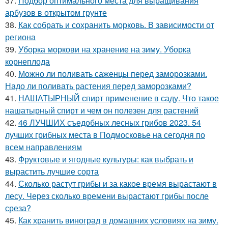
37.
Подбор оптимального места для выращивания
арбузов в открытом грунте
38.
Как собрать и сохранить морковь. В зависимости от
региона
39.
Уборка моркови на хранение на зиму. Уборка
корнеплода
40.
Можно ли поливать саженцы перед заморозками.
Надо ли поливать растения перед заморозками?
41.
НАШАТЫРНЫЙ спирт применение в саду. Что такое
нашатырный спирт и чем он полезен для растений
42.
46 ЛУЧШИХ съедобных лесных грибов 2023. 54
лучших грибных места в Подмосковье на сегодня по
всем направлениям
43.
Фруктовые и ягодные культуры: как выбрать и
вырастить лучшие сорта
44.
Сколько растут грибы и за какое время вырастают в
лесу. Через сколько времени вырастают грибы после
среза?
45.
Как хранить виноград в домашних условиях на зиму.