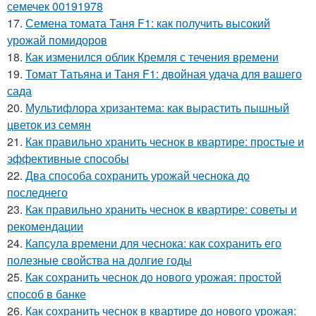
семечек 00191978
17.
Семена томата Таня F1: как получить высокий
урожай помидоров
18.
Как изменился облик Кремля с течения времени
19.
Томат Татьяна и Таня F1: двойная удача для вашего
сада
20.
Мультифлора хризантема: как вырастить пышный
цветок из семян
21.
Как правильно хранить чеснок в квартире: простые и
эффективные способы
22.
Два способа сохранить урожай чеснока до
последнего
23.
Как правильно хранить чеснок в квартире: советы и
рекомендации
24.
Капсула времени для чеснока: как сохранить его
полезные свойства на долгие годы
25.
Как сохранить чеснок до нового урожая: простой
способ в банке
26.
Как сохранить чеснок в квартире до нового урожая: