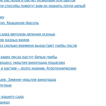
ти способы помогут вам их хранить почти целый
оку
сно. Квашеная фасоль
садка методом деления осенью
бов разных видов
рез сколько времени вырастают грибы после
 каких лесах растут белые грибы
Процесс укрытия винограда пошагово
 и растим – долго храним. Агротехнические
ев. Зимнее укрытие винограда
лутени
 вашего сада
банках