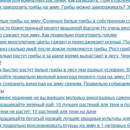
к заморозить грибы на зиму. Грибы можно замораживать? Э
лые грибы на зиму. Соленые белые грибы в собственном с
осто божественный рецепт квашеной фасоли Ну очень вку
о сажают под зиму. Как правильно подготовить грядки
кие многолетние цветы сажают и пересаживают осенью. По
рез сколько дней после дождя появляются грибы. Рост гри
олько растут грибы и за какое время вырастают в лесу. Че
?
к быстро растут белые грибы в лесу при разных условиях. В
ройте правильно молодой виноград первого года на зиму. 
к сохранить виноград на зиму свежим. Правильно собираем
ты
мнее хранение не вызревших молодых виноградных саженц
ращивайте зелёный рай: 10 лучших растений для тени и по
тени не растет: 10 растений для тени на даче
ращивайте богатый урожай: лучшие овощные культуры для
к правильно консервировать огурцы на зиму в 1-литровых 