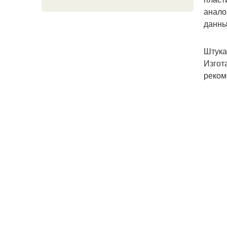
анало
данны
Штука
Изгот
реком