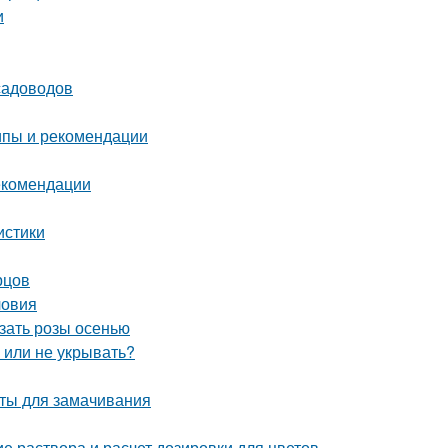
и
садоводов
ипы и рекомендации
екомендации
истики
рцов
ловия
езать розы осенью
ь или не укрывать?
аты для замачивания
е раствора и расчет дозировки для цветов