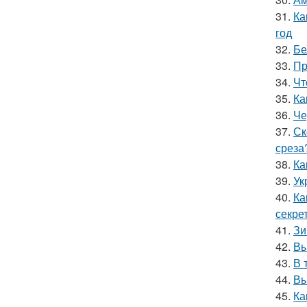
31.
Ка
год
32.
Бе
33.
Пр
34.
Чт
35.
Ка
36.
Че
37.
Ск
среза
38.
Ка
39.
Ук
40.
Ка
секре
41.
Зи
42.
Вы
43.
В 
44.
Вы
45.
Ка