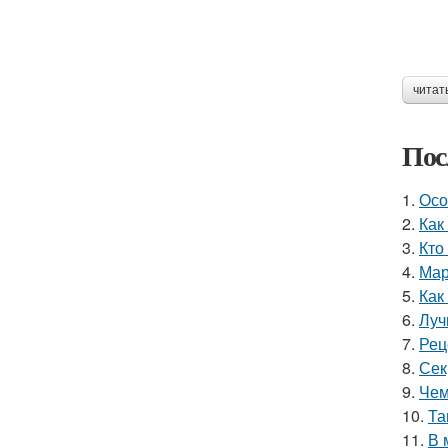
читат
Пос
1.
Осо
2.
Как
3.
Кто
4.
Мар
5.
Как
6.
Луч
7.
Рец
8.
Сек
9.
Чем
10.
Та
11.
В 