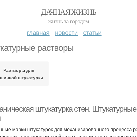
ДАЧНАЯ ЖИЗНЬ
жизнь за городом
главная
новости
статьи
катурные растворы
Растворы для
шинной штукатурки
аническая штукатурка стен. Штукатурны
н
чные марки штукатурок для механизированного процесса р
ичности, адгезионным свойствам, срокам схватывания и вы