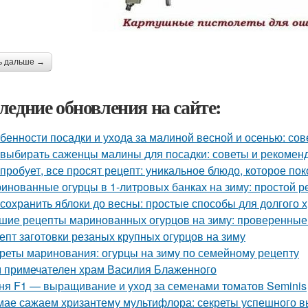
ь дальше →
ледние обновления на сайте:
бенности посадки и ухода за малиной весной и осенью: со
 выбирать саженцы малины для посадки: советы и рекомен
 пробует, все просят рецепт: уникальное блюдо, которое пок
инованные огурцы в 1-литровых банках на зиму: простой р
 сохранить яблоки до весны: простые способы для долгого 
шие рецепты маринованных огурцов на зиму: проверенные
епт заготовки резаных крупных огурцов на зиму
реты маринования: огурцы на зиму по семейному рецепту
 примечателен храм Василия Блаженного
ня F1 — выращивание и уход за семенами томатов Seminis
мае сажаем хризантему мультифлора: секреты успешного 