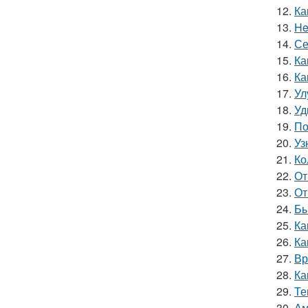
12.
Ка
13.
He
14.
Се
15.
Ка
16.
Ка
17.
Ул
18.
Уд
19.
По
20.
Уз
21.
Ко
22.
От
23.
От
24.
Бы
25.
Ка
26.
Ка
27.
Вр
28.
Ка
29.
Те
30.
Ам