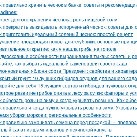
к правильно хранить чеснок в банке: советы и рекомендаци
adlines:
крет долгого хранения чеснока: роль пищевой соли
к прекратить выкидывать испорченный чеснок: советы для 
к приготовить идеальный соленый чеснок: простой рецепт
учшение плодородия почвы для клубники: основные принц
ивительное открытие: как я нашла грибы на тополе
дмосковные особенности выращивания тыквы: советы и р
найте, как выбрать идеальный саженец для своего сада
лонновидная яблоня сорта Президент: свойства и характер
крытый грунт: 10 лучших гибридов огурцов для вашего сада
кройте для себя 15 лучших сортов и гибридов пучковых огу
строе развитие грибов опята в лесу за сутки: факторы и ус
к обрезать розы на зиму и когда укрывать розы на.. Как обр
к правильно и когда нужно укрывать розы на зиму. Укрыват
емя уборки моркови: региональные особенности
к правильно замачивать семена перед посадкой — препар
плый салат из шампиньонов и пекинской капусты
миак для комнатных растений, как разводить. Приготовлени