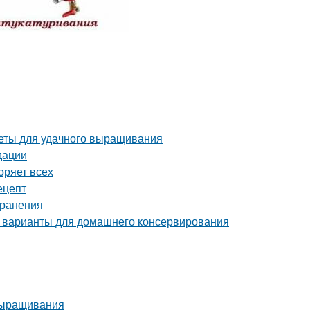
веты для удачного выращивания
дации
оряет всех
ецепт
хранения
 варианты для домашнего консервирования
выращивания