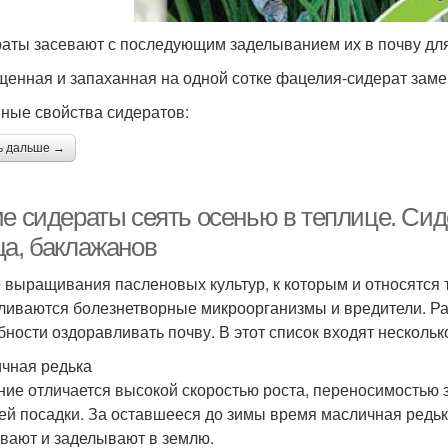
аты засевают с последующим заделыванием их в почву для
енная и запаханная на одной сотке фацелия-сидерат замен
ные свойства сидератов:
ь дальше →
ие сидераты сеять осенью в теплице. Сид
ца, баклажанов
 выращивания пасленовых культур, к которым и относятся 
ливаются болезнетворные микроорганизмы и вредители. Ра
бности оздоравливать почву. В этот список входят несколько
чная редька
ние отличается высокой скоростью роста, переносимостью з
ей посадки. За оставшееся до зимы время масличная редька
вают и заделывают в землю.