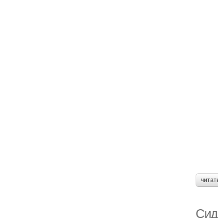
читат
Сид