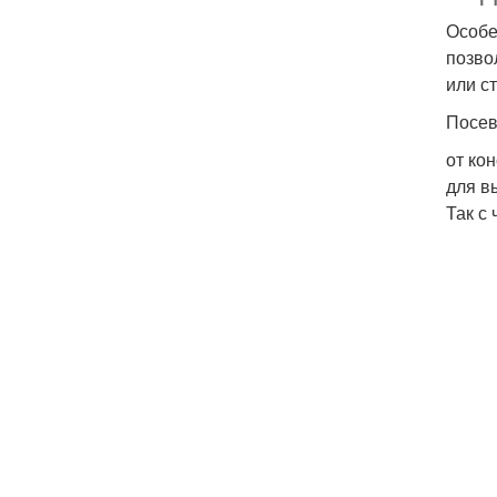
Особе
позво
или с
Посев
от ко
для в
Так с