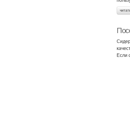
читат
Посе
Сидер
качес
Если 