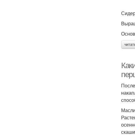
Сидер
Выращ
Основ
читат
Как
пер
После
накап
спосо
Масли
Расте
осенн
скаши