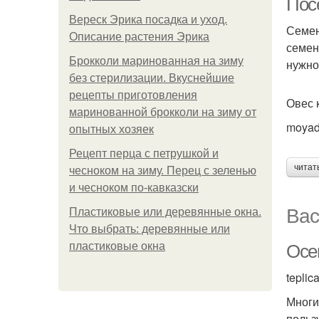
Пос
Вереск Эрика посадка и уход.
Семен
Описание растения Эрика
семен
Брокколи маринованная на зиму
нужно
без стерилизации. Вкуснейшие
рецепты приготовления
Овес 
маринованной брокколи на зиму от
moyad
опытных хозяек
Рецепт перца с петрушкой и
читат
чесноком на зиму. Перец с зеленью
и чесноком по-кавказски
Вас
Пластиковые или деревянные окна.
Что выбрать: деревянные или
пластиковые окна
Осе
teplic
Многи
польз