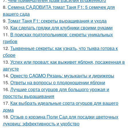
7.
Чем примечателен храм Василия Блаженного
8.
Семена САДОВИТА томат Таня F1: 5 семечек для
вашего сада
9.
Томат Таня F1: секреты выращивания и ухода
10.
Как сделать грядки для клубники своими руками
11.
В поисках подтопольников: секреты уникальных
грибов
12.
Тыквенные секреты: как узнать, что тыква готова к
сборе
13.
Успех или провал: как выживет яблоня, посаженная в
августе
14.
Оркестр CAGMO Рязань: музыканты и дирижеры
15.
Ответы на вопросы о плодоношении яблони
16.
Лучшие сорта огурцов для большого урожая и
простоты выращивания
17.
Как выбрать идеальные сорта огурцов для вашего
дома
18.
Отзыв о корзина Поли Сад для посадки цветочных
луковиц: эффективность и удобство