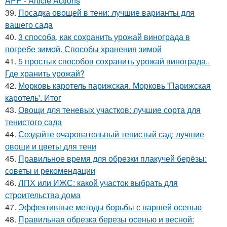
APP - Article Actions
39.
Посадка овощей в тени: лучшие варианты для
вашего сада
40.
3 способа, как сохранить урожай винограда в
погребе зимой. Способы хранения зимой
41.
5 простых способов сохранить урожай винограда..
Где хранить урожай?
42.
Морковь каротель парижская. Морковь 'Парижская
каротель'. Итог
43.
Овощи для теневых участков: лучшие сорта для
тенистого сада
44.
Создайте очаровательный тенистый сад: лучшие
овощи и цветы для тени
45.
Правильное время для обрезки плакучей берёзы:
советы и рекомендации
46.
ЛПХ или ИЖС: какой участок выбрать для
строительства дома
47.
Эффективные методы борьбы с паршей осенью
48.
Правильная обрезка березы осенью и весной: