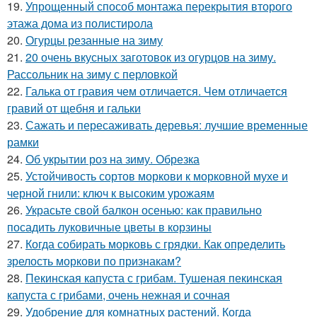
19.
Упрощенный способ монтажа перекрытия второго
этажа дома из полистирола
20.
Огурцы резанные на зиму
21.
20 очень вкусных заготовок из огурцов на зиму.
Рассольник на зиму с перловкой
22.
Галька от гравия чем отличается. Чем отличается
гравий от щебня и гальки
23.
Сажать и пересаживать деревья: лучшие временные
рамки
24.
Об укрытии роз на зиму. Обрезка
25.
Устойчивость сортов моркови к морковной мухе и
черной гнили: ключ к высоким урожаям
26.
Украсьте свой балкон осенью: как правильно
посадить луковичные цветы в корзины
27.
Когда собирать морковь с грядки. Как определить
зрелость моркови по признакам?
28.
Пекинская капуста с грибам. Тушеная пекинская
капуста с грибами, очень нежная и сочная
29.
Удобрение для комнатных растений. Когда