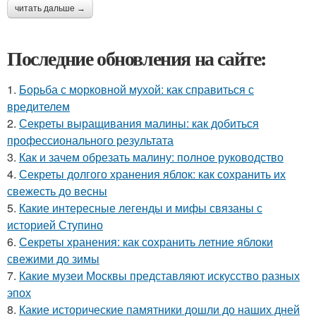
читать дальше →
Последние обновления на сайте:
1.
Борьба с морковной мухой: как справиться с
вредителем
2.
Секреты выращивания малины: как добиться
профессионального результата
3.
Как и зачем обрезать малину: полное руководство
4.
Секреты долгого хранения яблок: как сохранить их
свежесть до весны
5.
Какие интересные легенды и мифы связаны с
историей Ступино
6.
Секреты хранения: как сохранить летние яблоки
свежими до зимы
7.
Какие музеи Москвы представляют искусство разных
эпох
8.
Какие исторические памятники дошли до наших дней