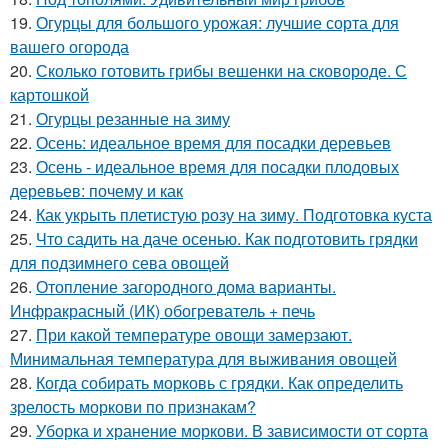
19.
Огурцы для большого урожая: лучшие сорта для
вашего огорода
20.
Сколько готовить грибы вешенки на сковороде. С
картошкой
21.
Огурцы резанные на зиму
22.
Осень: идеальное время для посадки деревьев
23.
Осень - идеальное время для посадки плодовых
деревьев: почему и как
24.
Как укрыть плетистую розу на зиму. Подготовка куста
25.
Что садить на даче осенью. Как подготовить грядки
для подзимнего сева овощей
26.
Отопление загородного дома варианты.
Инфракрасный (ИК) обогреватель + печь
27.
При какой температуре овощи замерзают.
Минимальная температура для выживания овощей
28.
Когда собирать морковь с грядки. Как определить
зрелость моркови по признакам?
29.
Уборка и хранение моркови. В зависимости от сорта