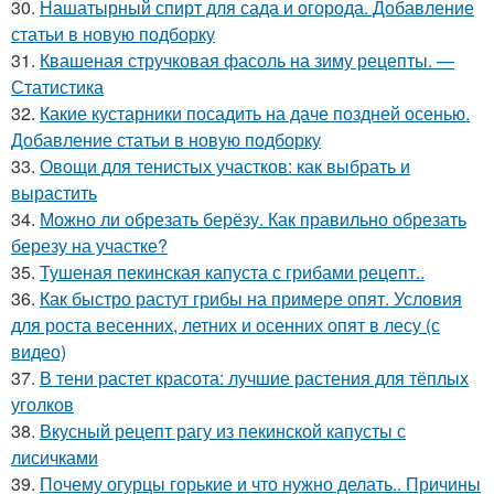
30.
Нашатырный спирт для сада и огорода. Добавление
статьи в новую подборку
31.
Квашеная стручковая фасоль на зиму рецепты. —
Статистика
32.
Какие кустарники посадить на даче поздней осенью.
Добавление статьи в новую подборку
33.
Овощи для тенистых участков: как выбрать и
вырастить
34.
Можно ли обрезать берёзу. Как правильно обрезать
березу на участке?
35.
Тушеная пекинская капуста с грибами рецепт..
36.
Как быстро растут грибы на примере опят. Условия
для роста весенних, летних и осенних опят в лесу (с
видео)
37.
В тени растет красота: лучшие растения для тёплых
уголков
38.
Вкусный рецепт рагу из пекинской капусты с
лисичками
39.
Почему огурцы горькие и что нужно делать.. Причины