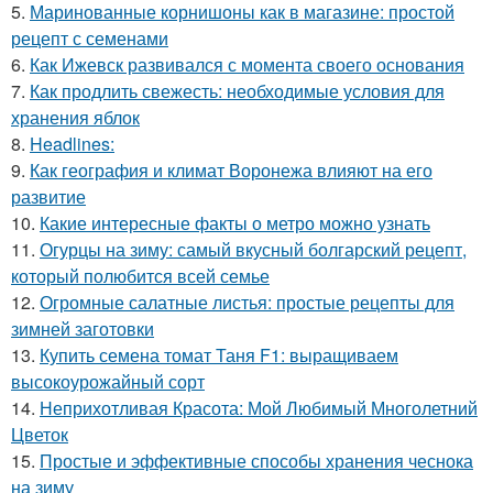
5.
Маринованные корнишоны как в магазине: простой
рецепт с семенами
6.
Как Ижевск развивался с момента своего основания
7.
Как продлить свежесть: необходимые условия для
хранения яблок
8.
Headlines:
9.
Как география и климат Воронежа влияют на его
развитие
10.
Какие интересные факты о метро можно узнать
11.
Огурцы на зиму: самый вкусный болгарский рецепт,
который полюбится всей семье
12.
Огромные салатные листья: простые рецепты для
зимней заготовки
13.
Купить семена томат Таня F1: выращиваем
высокоурожайный сорт
14.
Неприхотливая Красота: Мой Любимый Многолетний
Цветок
15.
Простые и эффективные способы хранения чеснока
на зиму