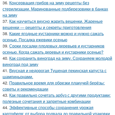
36.
Консервация грибов на зиму рецепты без
стерилизации. Маринованные подберезовики в банках
на зиму
37.
Как научиться вкусно жарить вешенки. Жареные
вешенки — рецепты и секреты приготовления
38.
Какие ягодные кустарники можно и нужно сажать
осенью. Посадка ежевики осенью
39.
Сроки посадки плодовых деревьев и кустарников
осенью. Когда сажать деревья и кустарники осенью?
40.
Как сохранить виноград на зиму. Сохраняем молодой
виноград под зиму
41.
Вкусная и недорогая Тушеная пекинская капуста с
шампиньонами.
42.
Правильное время для обрезки плакучей берёзы:
советы и рекомендации
43.
Как правильно сочетать арбуз с другими продуктами:
полезные сочетания и запретные комбинации
44.
Эффективные способы сохранения урожая
картофеля: от выбора подвала до правильной упаковки