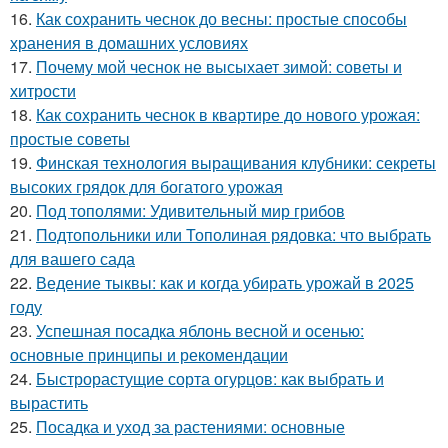
16.
Как сохранить чеснок до весны: простые способы
хранения в домашних условиях
17.
Почему мой чеснок не высыхает зимой: советы и
хитрости
18.
Как сохранить чеснок в квартире до нового урожая:
простые советы
19.
Финская технология выращивания клубники: секреты
высоких грядок для богатого урожая
20.
Под тополями: Удивительный мир грибов
21.
Подтопольники или Тополиная рядовка: что выбрать
для вашего сада
22.
Ведение тыквы: как и когда убирать урожай в 2025
году
23.
Успешная посадка яблонь весной и осенью:
основные принципы и рекомендации
24.
Быстрорастущие сорта огурцов: как выбрать и
вырастить
25.
Посадка и уход за растениями: основные