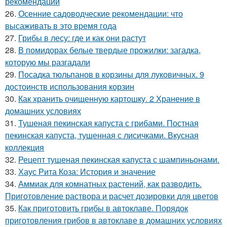
рекомендации
26.
Осенние садоводческие рекомендации: что
высаживать в это время года
27.
Грибы в лесу: где и как они растут
28.
В помидорах белые твердые прожилки: загадка,
которую мы разгадали
29.
Посадка тюльпанов в корзины для луковичных. 9
достоинств использования корзин
30.
Как хранить очищенную картошку. 2 Хранение в
домашних условиях
31.
Тушеная пекинская капуста с грибами. Постная
пекинская капуста, тушенная с лисичками. Вкусная
коллекция
32.
Рецепт тушеная пекинская капуста с шампиньонами.
33.
Хаус Рита Коза: История и значение
34.
Аммиак для комнатных растений, как разводить.
Приготовление раствора и расчет дозировки для цветов
35.
Как приготовить грибы в автоклаве. Порядок
приготовления грибов в автоклаве в домашних условиях