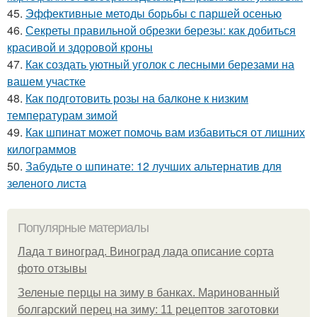
45.
Эффективные методы борьбы с паршей осенью
46.
Секреты правильной обрезки березы: как добиться
красивой и здоровой кроны
47.
Как создать уютный уголок с лесными березами на
вашем участке
48.
Как подготовить розы на балконе к низким
температурам зимой
49.
Как шпинат может помочь вам избавиться от лишних
килограммов
50.
Забудьте о шпинате: 12 лучших альтернатив для
зеленого листа
Популярные материалы
Лада т виноград. Виноград лада описание сорта
фото отзывы
Зеленые перцы на зиму в банках. Маринованный
болгарский перец на зиму: 11 рецептов заготовки