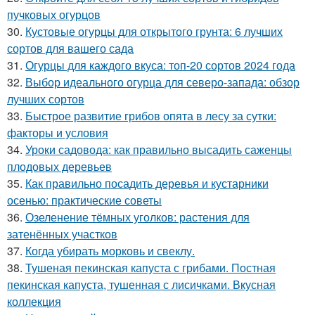
пучковых огурцов
30.
Кустовые огурцы для открытого грунта: 6 лучших
сортов для вашего сада
31.
Огурцы для каждого вкуса: топ-20 сортов 2024 года
32.
Выбор идеального огурца для северо-запада: обзор
лучших сортов
33.
Быстрое развитие грибов опята в лесу за сутки:
факторы и условия
34.
Уроки садовода: как правильно высадить саженцы
плодовых деревьев
35.
Как правильно посадить деревья и кустарники
осенью: практические советы
36.
Озеленение тёмных уголков: растения для
затенённых участков
37.
Когда убирать морковь и свеклу.
38.
Тушеная пекинская капуста с грибами. Постная
пекинская капуста, тушенная с лисичками. Вкусная
коллекция