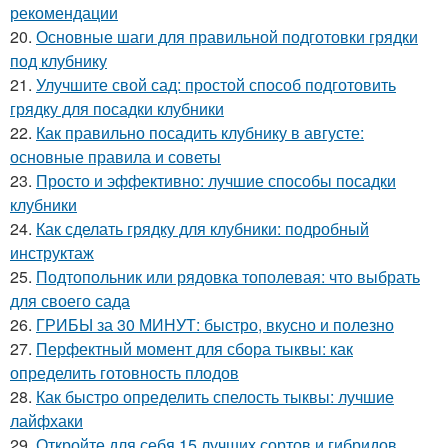
рекомендации
20.
Основные шаги для правильной подготовки грядки
под клубнику
21.
Улучшите свой сад: простой способ подготовить
грядку для посадки клубники
22.
Как правильно посадить клубнику в августе:
основные правила и советы
23.
Просто и эффективно: лучшие способы посадки
клубники
24.
Как сделать грядку для клубники: подробный
инструктаж
25.
Подтопольник или рядовка тополевая: что выбрать
для своего сада
26.
ГРИБЫ за 30 МИНУТ: быстро, вкусно и полезно
27.
Перфектный момент для сбора тыквы: как
определить готовность плодов
28.
Как быстро определить спелость тыквы: лучшие
лайфхаки
29.
Откройте для себя 15 лучших сортов и гибридов