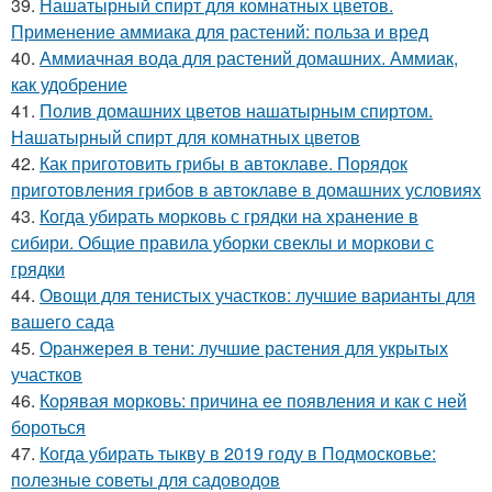
39.
Нашатырный спирт для комнатных цветов.
Применение аммиака для растений: польза и вред
40.
Аммиачная вода для растений домашних. Аммиак,
как удобрение
41.
Полив домашних цветов нашатырным спиртом.
Нашатырный спирт для комнатных цветов
42.
Как приготовить грибы в автоклаве. Порядок
приготовления грибов в автоклаве в домашних условиях
43.
Когда убирать морковь с грядки на хранение в
сибири. Общие правила уборки свеклы и моркови с
грядки
44.
Овощи для тенистых участков: лучшие варианты для
вашего сада
45.
Оранжерея в тени: лучшие растения для укрытых
участков
46.
Корявая морковь: причина ее появления и как с ней
бороться
47.
Когда убирать тыкву в 2019 году в Подмосковье:
полезные советы для садоводов