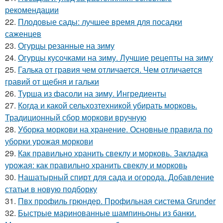
рекомендации
22.
Плодовые сады: лучшее время для посадки
саженцев
23.
Огурцы резанные на зиму
24.
Огурцы кусочками на зиму. Лучшие рецепты на зиму
25.
Галька от гравия чем отличается. Чем отличается
гравий от щебня и гальки
26.
Турша из фасоли на зиму. Ингредиенты
27.
Когда и какой сельхозтехникой убирать морковь.
Традиционный сбор моркови вручную
28.
Уборка моркови на хранение. Основные правила по
уборки урожая моркови
29.
Как правильно хранить свеклу и морковь. Закладка
урожая: как правильно хранить свеклу и морковь
30.
Нашатырный спирт для сада и огорода. Добавление
статьи в новую подборку
31.
Пвх профиль грюндер. Профильная система Grunder
32.
Быстрые маринованные шампиньоны из банки.