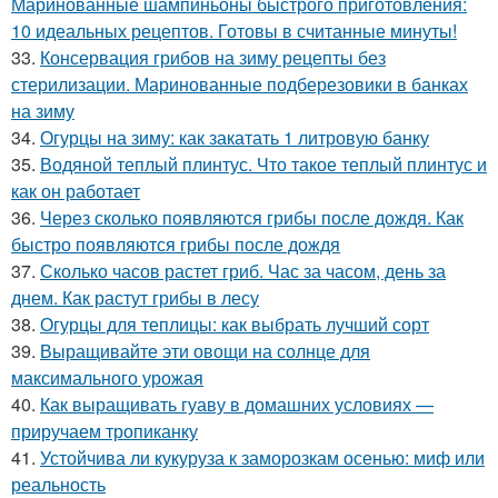
Маринованные шампиньоны быстрого приготовления:
10 идеальных рецептов. Готовы в считанные минуты!
33.
Консервация грибов на зиму рецепты без
стерилизации. Маринованные подберезовики в банках
на зиму
34.
Огурцы на зиму: как закатать 1 литровую банку
35.
Водяной теплый плинтус. Что такое теплый плинтус и
как он работает
36.
Через сколько появляются грибы после дождя. Как
быстро появляются грибы после дождя
37.
Сколько часов растет гриб. Час за часом, день за
днем. Как растут грибы в лесу
38.
Огурцы для теплицы: как выбрать лучший сорт
39.
Выращивайте эти овощи на солнце для
максимального урожая
40.
Как выращивать гуаву в домашних условиях —
приручаем тропиканку
41.
Устойчива ли кукуруза к заморозкам осенью: миф или
реальность