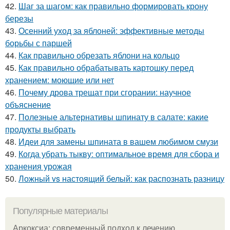
42.
Шаг за шагом: как правильно формировать крону
березы
43.
Осенний уход за яблоней: эффективные методы
борьбы с паршей
44.
Как правильно обрезать яблони на кольцо
45.
Как правильно обрабатывать картошку перед
хранением: моющие или нет
46.
Почему дрова трещат при сгорании: научное
объяснение
47.
Полезные альтернативы шпинату в салате: какие
продукты выбрать
48.
Идеи для замены шпината в вашем любимом смузи
49.
Когда убрать тыкву: оптимальное время для сбора и
хранения урожая
50.
Ложный vs настоящий белый: как распознать разницу
Популярные материалы
Аркоксиа: современный подход к лечению