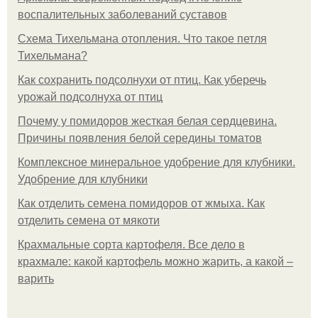
воспалительных заболеваний суставов
Схема Тихельмана отопления. Что такое петля
Тихельмана?
Как сохранить подсолнухи от птиц. Как уберечь
урожай подсолнуха от птиц
Почему у помидоров жесткая белая сердцевина.
Причины появления белой середины томатов
Комплексное минеральное удобрение для клубники.
Удобрение для клубники
Как отделить семена помидоров от жмыха. Как
отделить семена от мякоти
Крахмальные сорта картофеля. Все дело в
крахмале: какой картофель можно жарить, а какой –
варить