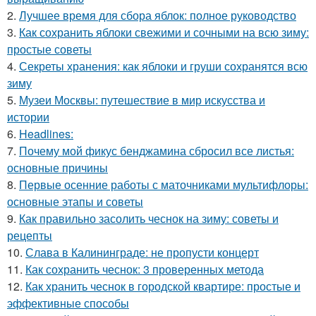
2.
Лучшее время для сбора яблок: полное руководство
3.
Как сохранить яблоки свежими и сочными на всю зиму:
простые советы
4.
Секреты хранения: как яблоки и груши сохранятся всю
зиму
5.
Музеи Москвы: путешествие в мир искусства и
истории
6.
Headlines:
7.
Почему мой фикус бенджамина сбросил все листья:
основные причины
8.
Первые осенние работы с маточниками мультифлоры:
основные этапы и советы
9.
Как правильно засолить чеснок на зиму: советы и
рецепты
10.
Слава в Калининграде: не пропусти концерт
11.
Как сохранить чеснок: 3 проверенных метода
12.
Как хранить чеснок в городской квартире: простые и
эффективные способы