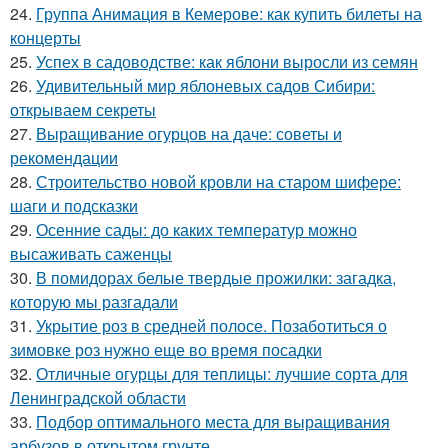
24.
Группа Анимация в Кемерове: как купить билеты на
концерты
25.
Успех в садоводстве: как яблони выросли из семян
26.
Удивительный мир яблоневых садов Сибири:
открываем секреты
27.
Выращивание огурцов на даче: советы и
рекомендации
28.
Строительство новой кровли на старом шифере:
шаги и подсказки
29.
Осенние сады: до каких температур можно
высаживать саженцы
30.
В помидорах белые твердые прожилки: загадка,
которую мы разгадали
31.
Укрытие роз в средней полосе. Позаботиться о
зимовке роз нужно еще во время посадки
32.
Отличные огурцы для теплицы: лучшие сорта для
Ленинградской области
33.
Подбор оптимального места для выращивания
арбузов в открытом грунте