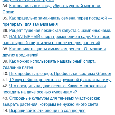
34.
Как правильно и когда убирать урожай моркови.
Сроки
35.
Как правильно замачивать семена перед посадкой —
препараты для замачивания
36.
Рецепт тушеная пекинская капуста с шампиньонами.
37.
НАШАТЫРНЫЙ спирт применение в саду. Что такое
нашатырный спирт и чем он полезен для растений
38.
Как поливать цветы аммиаком рецепт. От мошки и
других вредителей
39.
Как можно использовать нашатырный спирт..
Удаление пятен
40.
Пвх профиль грюндер. Профильная система Grunder
41.
12 вкуснейших рецептов стручковой фасоли на зиму.
42.
Что посадить на даче осенью. Какие многолетники
посадить на даче осенью луковицами?
43.
Огородные культуры для теневых участков: как
выбрать растения, которым не нужно много света
44.
Выращивайте эти овощи на солнце для