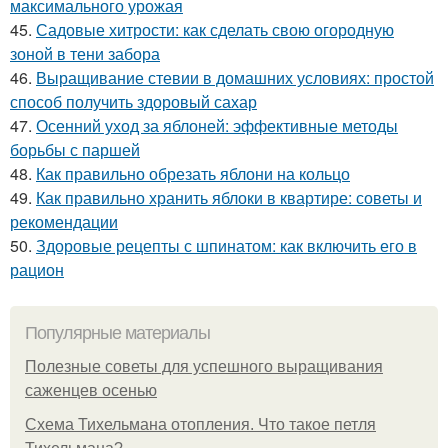
максимального урожая
45.
Садовые хитрости: как сделать свою огородную
зоной в тени забора
46.
Выращивание стевии в домашних условиях: простой
способ получить здоровый сахар
47.
Осенний уход за яблоней: эффективные методы
борьбы с паршей
48.
Как правильно обрезать яблони на кольцо
49.
Как правильно хранить яблоки в квартире: советы и
рекомендации
50.
Здоровые рецепты с шпинатом: как включить его в
рацион
Популярные материалы
Полезные советы для успешного выращивания
саженцев осенью
Схема Тихельмана отопления. Что такое петля