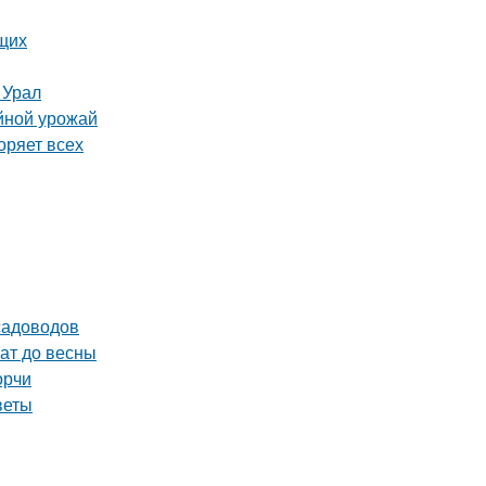
ющих
 Урал
йной урожай
оряет всех
садоводов
ат до весны
орчи
веты