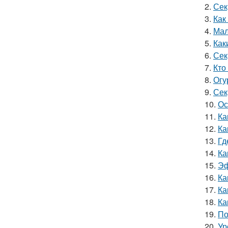
2.
Сек
3.
Как
4.
Мал
5.
Как
6.
Сек
7.
Кто
8.
Огу
9.
Сек
10.
Ос
11.
Ка
12.
Ка
13.
Гд
14.
Ка
15.
Эф
16.
Ка
17.
Ка
18.
Ка
19.
По
20.
Ур