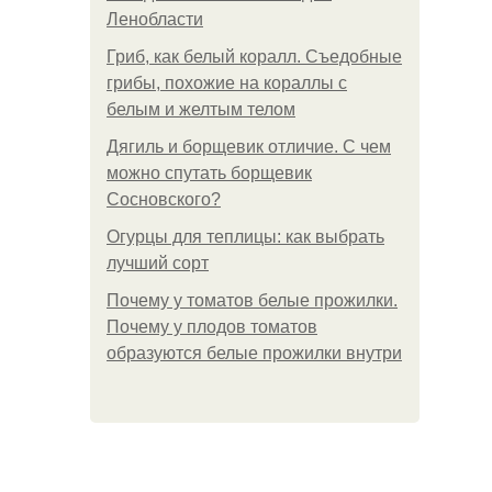
Ленобласти
Гриб, как белый коралл. Съедобные
грибы, похожие на кораллы с
белым и желтым телом
Дягиль и борщевик отличие. С чем
можно спутать борщевик
Сосновского?
Огурцы для теплицы: как выбрать
лучший сорт
Почему у томатов белые прожилки.
Почему у плодов томатов
образуются белые прожилки внутри