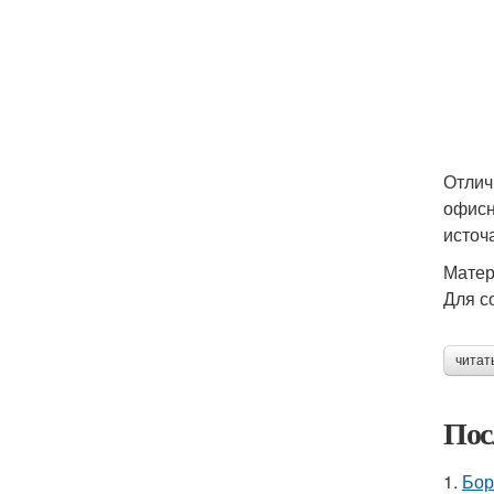
Отлич
офисн
источ
Мате
Для с
читат
Пос
1.
Бор