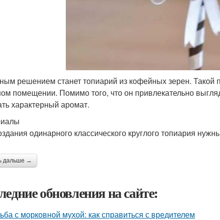
ным решением станет топиарий из кофейных зерен. Такой под
ом помещении. Помимо того, что он привлекательно выгля
ать характерный аромат.
риалы
оздания одинарного классического круглого топиария нужны
ь дальше →
ледние обновления на сайте:
ьба с морковной мухой: как справиться с вредителем