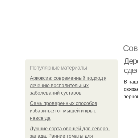
Сов
Дер
Популярные материалы
сде
Аркоксиа: современный подход к
В наш
лечению воспалительных
связа
заболеваний суставов
зерно
Семь проверенных способов
избавиться от мышей и крыс
навсегда
Лучшие сорта овощей для северо-
запада. Ранние томаты для