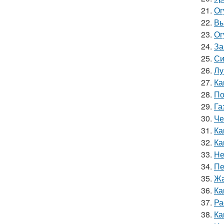
21.
Ог
22.
Вы
23.
Ог
24.
За
25.
Си
26.
Лу
27.
Ка
28.
По
29.
Га
30.
Че
31.
Ка
32.
Ка
33.
Не
34.
Пе
35.
Жа
36.
Ка
37.
Ра
38.
Ка