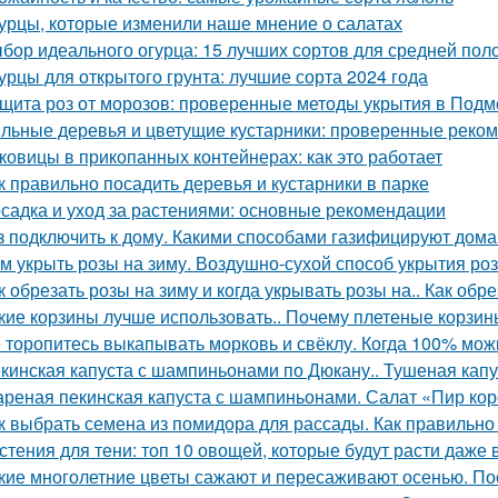
урцы, которые изменили наше мнение о салатах
бор идеального огурца: 15 лучших сортов для средней пол
урцы для открытого грунта: лучшие сорта 2024 года
щита роз от морозов: проверенные методы укрытия в Подм
льные деревья и цветущие кустарники: проверенные реком
ковицы в прикопанных контейнерах: как это работает
к правильно посадить деревья и кустарники в парке
садка и уход за растениями: основные рекомендации
з подключить к дому. Какими способами газифицируют дома
м укрыть розы на зиму. Воздушно-сухой способ укрытия роз
к обрезать розы на зиму и когда укрывать розы на.. Как обр
кие корзины лучше использовать.. Почему плетеные корзин
 торопитесь выкапывать морковь и свёклу. Когда 100% мож
кинская капуста с шампиньонами по Дюкану.. Тушеная капу
реная пекинская капуста с шампиньонами. Салат «Пир ко
к выбрать семена из помидора для рассады. Как правильно
стения для тени: топ 10 овощей, которые будут расти даже 
кие многолетние цветы сажают и пересаживают осенью. По