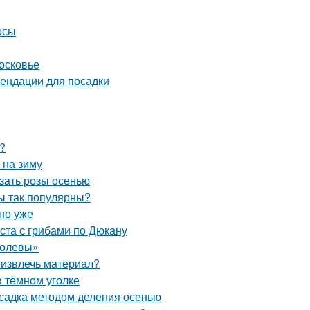
осы
осковье
ендации для посадки
?
 на зиму
езать розы осенью
ы так популярны?
но уже
ста с грибами по Дюкану
ролевы»
 извлечь материал?
в тёмном уголке
садка методом деления осенью