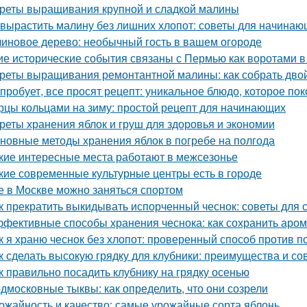
реты выращивания крупной и сладкой малины
 вырастить малину без лишних хлопот: советы для начина
иновое дерево: необычный гость в вашем огороде
ие исторические события связаны с Пермью как воротами в
реты выращивания ремонтантной малины: как собрать дво
 пробует, все просят рецепт: уникальное блюдо, которое пок
рцы кольцами на зиму: простой рецепт для начинающих
реты хранения яблок и груш для здоровья и экономии
новные методы хранения яблок в погребе на полгода
кие интересные места работают в межсезонье
кие современные культурные центры есть в городе
е в Москве можно заняться спортом
к прекратить выкидывать испорченный чеснок: советы для 
фективные способы хранения чеснока: как сохранить аром
к я храню чеснок без хлопот: проверенный способ против п
к сделать высокую грядку для клубники: преимущества и со
к правильно посадить клубнику на грядку осенью
дмосковные тыквы: как определить, что они созрели
ожайность и качество: самые урожайные сорта яблонь