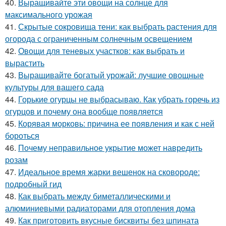
40.
Выращивайте эти овощи на солнце для
максимального урожая
41.
Скрытые сокровища тени: как выбрать растения для
огорода с ограниченным солнечным освещением
42.
Овощи для теневых участков: как выбрать и
вырастить
43.
Выращивайте богатый урожай: лучшие овощные
культуры для вашего сада
44.
Горькие огурцы не выбрасываю. Как убрать горечь из
огурцов и почему она вообще появляется
45.
Корявая морковь: причина ее появления и как с ней
бороться
46.
Почему неправильное укрытие может навредить
розам
47.
Идеальное время жарки вешенок на сковороде:
подробный гид
48.
Как выбрать между биметаллическими и
алюминиевыми радиаторами для отопления дома
49.
Как приготовить вкусные бисквиты без шпината