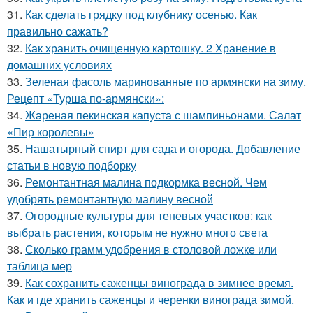
31.
Как сделать грядку под клубнику осенью. Как
правильно сажать?
32.
Как хранить очищенную картошку. 2 Хранение в
домашних условиях
33.
Зеленая фасоль маринованные по армянски на зиму.
Рецепт «Турша по-армянски»:
34.
Жареная пекинская капуста с шампиньонами. Салат
«Пир королевы»
35.
Нашатырный спирт для сада и огорода. Добавление
статьи в новую подборку
36.
Ремонтантная малина подкормка весной. Чем
удобрять ремонтантную малину весной
37.
Огородные культуры для теневых участков: как
выбрать растения, которым не нужно много света
38.
Сколько грамм удобрения в столовой ложке или
таблица мер
39.
Как сохранить саженцы винограда в зимнее время.
Как и где хранить саженцы и черенки винограда зимой.