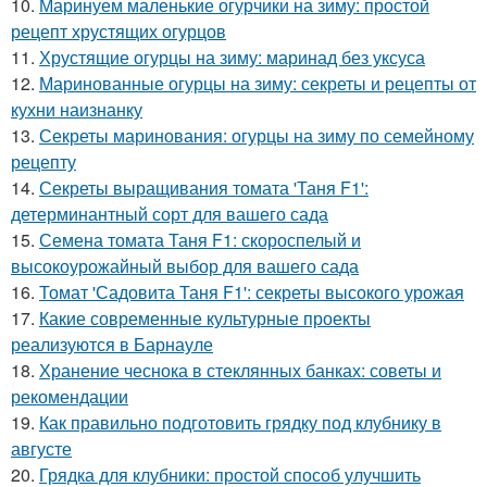
10.
Маринуем маленькие огурчики на зиму: простой
рецепт хрустящих огурцов
11.
Хрустящие огурцы на зиму: маринад без уксуса
12.
Маринованные огурцы на зиму: секреты и рецепты от
кухни наизнанку
13.
Секреты маринования: огурцы на зиму по семейному
рецепту
14.
Секреты выращивания томата 'Таня F1':
детерминантный сорт для вашего сада
15.
Семена томата Таня F1: скороспелый и
высокоурожайный выбор для вашего сада
16.
Томат 'Садовита Таня F1': секреты высокого урожая
17.
Какие современные культурные проекты
реализуются в Барнауле
18.
Хранение чеснока в стеклянных банках: советы и
рекомендации
19.
Как правильно подготовить грядку под клубнику в
августе
20.
Грядка для клубники: простой способ улучшить