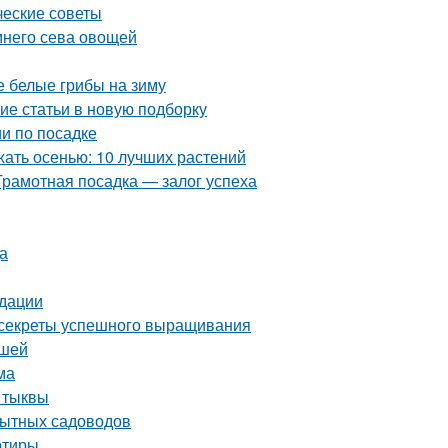
ческие советы
имнего сева овощей
 белые грибы на зиму
ие статьи в новую подборку
и по посадке
жать осенью: 10 лучших растений
Грамотная посадка — залог успеха
а
ндации
: секреты успешного выращивания
ршей
ма
и тыквы
пытных садоводов
ртиры