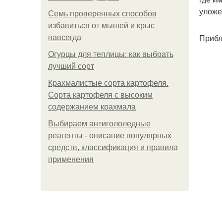
уложе
Семь проверенных способов
избавиться от мышей и крыс
Прибл
навсегда
Огурцы для теплицы: как выбрать
лучший сорт
Крахмалистые сорта картофеля.
Сорта картофеля с высоким
содержанием крахмала
Выбираем антигололедные
реагенты - описание популярных
средств, классификация и правила
применения