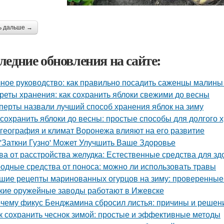
ь дальше →
ледние обновления на сайте:
ное руководство: как правильно посадить саженцы малины
реты хранения: как сохранить яблоки свежими до весны
перты назвали лучший способ хранения яблок на зиму
 сохранить яблоки до весны: простые способы для долгого 
 география и климат Воронежа влияют на его развитие
 'Заткни Гузно' Может Улучшить Ваше Здоровье
ва от расстройства желудка: Естественные средства для 
одные средства от поноса: можно ли использовать травы
шие рецепты маринованных огурцов на зиму: проверенные
кие оружейные заводы работают в Ижевске
чему фикус Бенджамина сбросил листья: причины и решен
к сохранить чеснок зимой: простые и эффективные методы