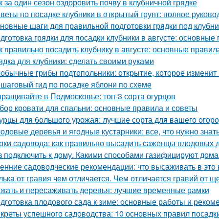
к за один сезон оздоровить почву в клубничной грядке
веты по посадке клубники в открытый грунт: полное руково
новные шаги для правильной подготовки грядки под клубни
дготовка грядки для посадки клубники в августе: основные
к правильно посадить клубнику в августе: основные правил
ядка для клубники: сделать своими руками
обычные грибы подтопольники: открытие, которое изменит
шаговый гид по посадке яблони по схеме
ращивайте в Подмосковье: топ-3 сорта огурцов
бор кровати для спальни: основные правила и советы
урцы для большого урожая: лучшие сорта для вашего огор
одовые деревья и ягодные кустарники: все, что нужно зна
оки садовода: как правильно высадить саженцы плодовых 
з подключить к дому. Какими способами газифицируют дома
енние садоводческие рекомендации: что высаживать в это 
лька от гравия чем отличается. Чем отличается гравий от щ
жать и пересаживать деревья: лучшие временные рамки
дготовка плодового сада к зиме: основные работы и реком
креты успешного садоводства: 10 основных правил посадк