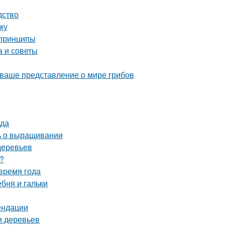
дство
ку
 принципы
а и советы
 ваше представление о мире грибов
ода
ть о выращивании
деревьев
?
время года
ебня и гальки
ендации
и деревьев