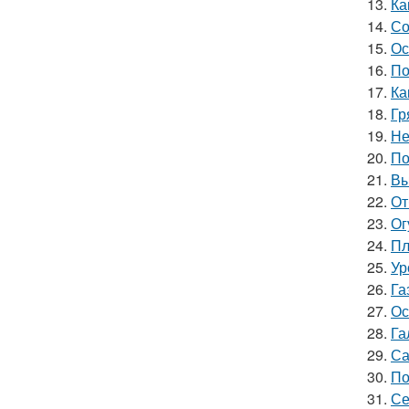
13.
Ка
14.
Со
15.
Ос
16.
По
17.
Ка
18.
Гр
19.
Не
20.
По
21.
Вы
22.
От
23.
Ог
24.
Пл
25.
Ур
26.
Га
27.
Ос
28.
Га
29.
Са
30.
По
31.
Се