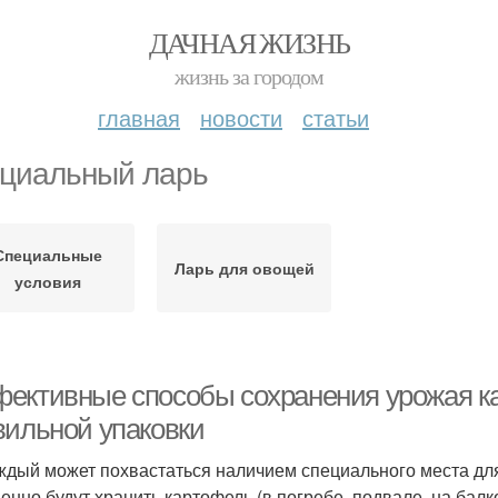
ДАЧНАЯ ЖИЗНЬ
жизнь за городом
главная
новости
статьи
циальный ларь
Специальные
Ларь для овощей
условия
ективные способы сохранения урожая ка
вильной упаковки
ждый может похвастаться наличием специального места для
менно будут хранить картофель (в погребе, подвале, на бал