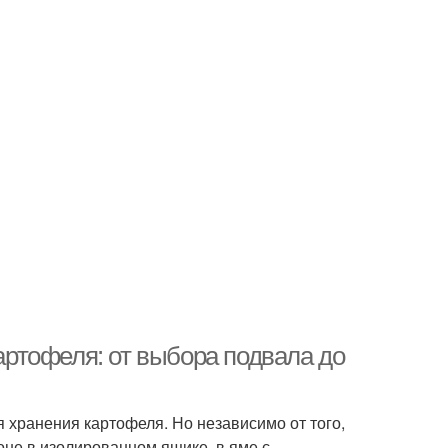
ртофеля: от выбора подвала до
 хранения картофеля. Но независимо от того,
коне в изолированном ящике, в яме с