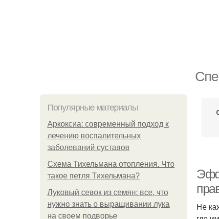
Спе
Популярные материалы
Аркоксиа: современный подход к
лечению воспалительных
заболеваний суставов
Схема Тихельмана отопления. Что
Эфф
такое петля Тихельмана?
пра
Луковый севок из семян: все, что
нужно знать о выращивании лука
Не ка
на своем подворье
где и