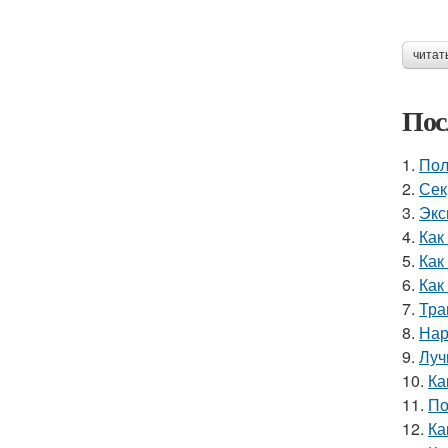
читат
Пос
1.
Пол
2.
Сек
3.
Экс
4.
Как
5.
Как
6.
Как
7.
Тра
8.
Нар
9.
Луч
10.
Ка
11.
По
12.
Ка