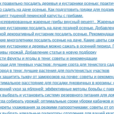
к правильно посадить деревья и кустарники осенью: практи
о садить на даче осенью. Как подготовить грядки для подз
цепт тушеной пекинской капусты с грибами.
нсервированные жареные грибы вкусный рецепт.. Жареные
кие кустарники посадить на даче поздней осенью. Добавлен
кой декоративный кустарник посадить осенью. Рекомендаци
кие многолетники посадить осенью на даче. Какие цветы са
кие кустарники и деревья можно сажать в осенний период. 
ивы урожай. Добавление статьи в новую подборку
сти фрукты и ягоды в тени: советы и рекомендации
ощи для теневых участков: лучшие сорта для тенистого сад
ород в тени: лучшие растения для полутенистых участков
к защитить тыкву от заморозков на почве: советы и рекоме
тимальное расстояние для посадки луковичных в корзины
енний уход за яблоней: эффективные методы борьбы с па
к выбрать и установить систему резервного питания для до
гда собирать урожай: оптимальные сроки уборки кабачков 
креты ухаживания за редкими папоротниками: советы от о
к выбрать идеальные радиаторы отопления для вашей ква