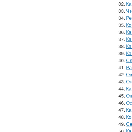
32.
Ка
33.
Чт
34.
Ре
35.
Ко
36.
Ка
37.
Ка
38.
Ка
39.
Ка
40.
Сл
41.
Ра
42.
Ов
43.
Ог
44.
Ка
45.
Оп
46.
Ос
47.
Ка
48.
Ко
49.
Се
50.
Ка