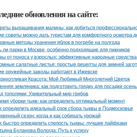
ледние обновления на сайте:
реты выращивания малины: как добиться профессионально
ие советы можно дать туристам для комфортного осмотра 
овные методы хранения яблок в погребе на полгода
ь ли парки в Москве, особенно подходящие для пикников
вы от поноса у взрослых: эффективные народные средства
омные салатные листья: простые рецепты для зимней заго
ие оружейные заводы работают в Ижевске
рихотливая Красота: Мой Любимый Многолетний Цветок
енняя земляника: как подготовить грядку для посадки осен
д тополями: Удивительный мир грибов
емя уборки тыкв: как определить оптимальный момент
к определить идеальный срок сбора тыквы в Подмосковье
квенный сезон: когда и как собирать урожай
к быстро определить спелость тыквы: лучшие лайфхаки
тьяна Буланова Вологда: Путь к успеху