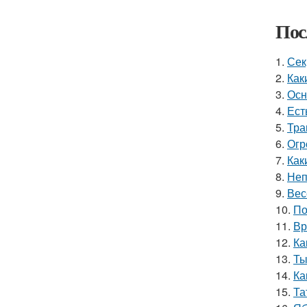
Пос
1.
Сек
2.
Как
3.
Осн
4.
Ест
5.
Тра
6.
Огр
7.
Как
8.
Неп
9.
Вес
10.
По
11.
Вр
12.
Ка
13.
Ты
14.
Ка
15.
Та