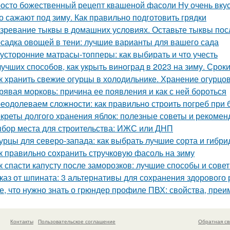
осто божественный рецепт квашеной фасоли Ну очень вку
о сажают под зиму. Как правильно подготовить грядки
зревание тыквы в домашних условиях. Оставьте тыквы посл
садка овощей в тени: лучшие варианты для вашего сада
усторонние матрасы-топперы: как выбирать и что учесть
лучших способов, как укрыть виноград в 2023 на зиму. Сро
к хранить свежие огурцы в холодильнике. Хранение огурцо
рявая морковь: причина ее появления и как с ней бороться
еодолеваем сложности: как правильно строить погреб при 
креты долгого хранения яблок: полезные советы и рекомен
бор места для строительства: ИЖС или ДНП
урцы для северо-запада: как выбрать лучшие сорта и гибр
к правильно сохранить стручковую фасоль на зиму
к спасти капусту после заморозков: лучшие способы и сове
каз от шпината: 3 альтернативы для сохранения здорового
е, что нужно знать о грюндер профиле ПВХ: свойства, пре
Контакты
Пользовательское соглашение
Обратная св