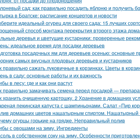
лоня: от посадки до плодоношения
лоневый сад: как правильно посадить яблоню и получить 
тырка в Братске: расписание концертов и новости
берите идеальный огурец для своего сада: 15 лучших сорто
рощенный способ монтажа перекрытия второго этажа дома
льные деревья и цветущие кустарники: проверенные реком
ень: идеальное время для посадки деревьев
дготовка посадочных ям для деревьев осенью: основные 
орник самых вкусных плодовых деревьев и кустарников
к правильно сажать луковичные в корзинках. Цветы в корзи
ень в саду: основные работы и их важность
ибы в лесу: где и как они растут
к правильно замачивать семена перед посадкой — препар
к хранить очищенную картошку. 2 Хранение в домашних ус
реная пекинская капуста с шампиньонами. Салат «Пир ко
лив домашних цветов нашатырным спиртом. Нашатырный с
чему огурцы горькие на грядке. Неправильный полив
ибы с овощами на зиму. Ингредиенты
соль в собственном соку на зиму. Особенности приготовле