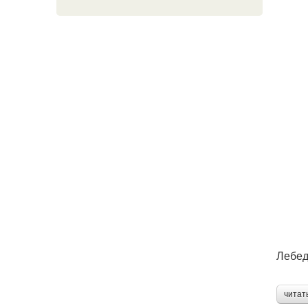
Лебед
читат