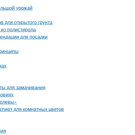
большой урожай
в для открытого грунта
 из полистирола
ендации для посадки
принципы
нах
аты для замачивания
ловиях
ролевы»
пирт для комнатных цветов
ния