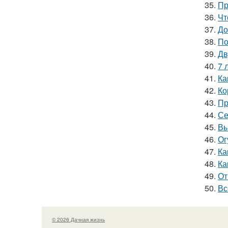
35.
Пр
36.
Чт
37.
До
38.
По
39.
Дв
40.
7 
41.
Ка
42.
Ко
43.
Пр
44.
Се
45.
Вы
46.
Ог
47.
Ка
48.
Ка
49.
От
50.
Вс
© 2026 Дачная жизнь