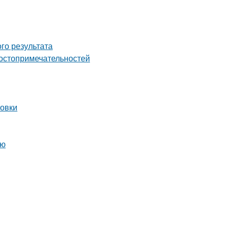
го результата
достопримечательностей
товки
ью