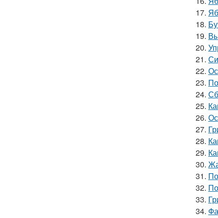
16.
Яб
17.
Яб
18.
Бу
19.
Вы
20.
Уп
21.
Си
22.
Ос
23.
По
24.
Сб
25.
Ка
26.
Ос
27.
Гр
28.
Ка
29.
Ка
30.
Жа
31.
По
32.
По
33.
Гр
34.
Фа