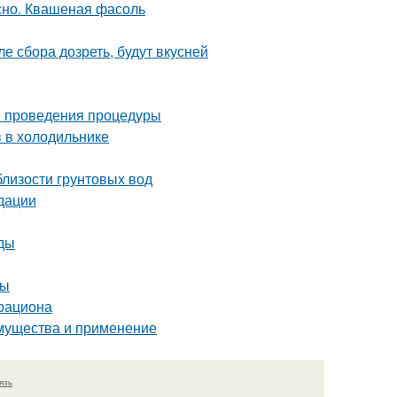
сно. Квашеная фасоль
е сбора дозреть, будут вкусней
ки проведения процедуры
в в холодильнике
близости грунтовых вод
дации
иды
ты
 рациона
имущества и применение
язь