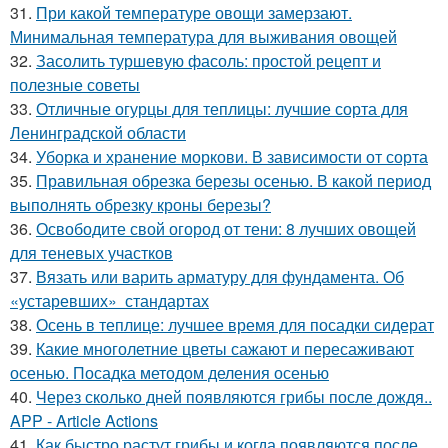
31.
При какой температуре овощи замерзают.
Минимальная температура для выживания овощей
32.
Засолить туршевую фасоль: простой рецепт и
полезные советы
33.
Отличные огурцы для теплицы: лучшие сорта для
Ленинградской области
34.
Уборка и хранение моркови. В зависимости от сорта
35.
Правильная обрезка березы осенью. В какой период
выполнять обрезку кроны березы?
36.
Освободите свой огород от тени: 8 лучших овощей
для теневых участков
37.
Вязать или варить арматуру для фундамента. Об
«устаревших» стандартах
38.
Осень в теплице: лучшее время для посадки сидерат
39.
Какие многолетние цветы сажают и пересаживают
осенью. Посадка методом деления осенью
40.
Через сколько дней появляются грибы после дождя..
APP - Article Actions
41.
Как быстро растут грибы и когда появляются после