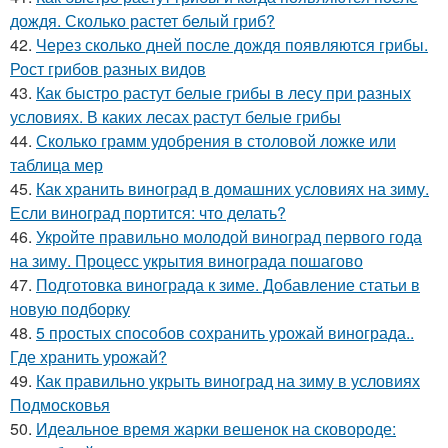
дождя. Сколько растет белый гриб?
42.
Через сколько дней после дождя появляются грибы.
Рост грибов разных видов
43.
Как быстро растут белые грибы в лесу при разных
условиях. В каких лесах растут белые грибы
44.
Сколько грамм удобрения в столовой ложке или
таблица мер
45.
Как хранить виноград в домашних условиях на зиму.
Если виноград портится: что делать?
46.
Укройте правильно молодой виноград первого года
на зиму. Процесс укрытия винограда пошагово
47.
Подготовка винограда к зиме. Добавление статьи в
новую подборку
48.
5 простых способов сохранить урожай винограда..
Где хранить урожай?
49.
Как правильно укрыть виноград на зиму в условиях
Подмосковья
50.
Идеальное время жарки вешенок на сковороде: