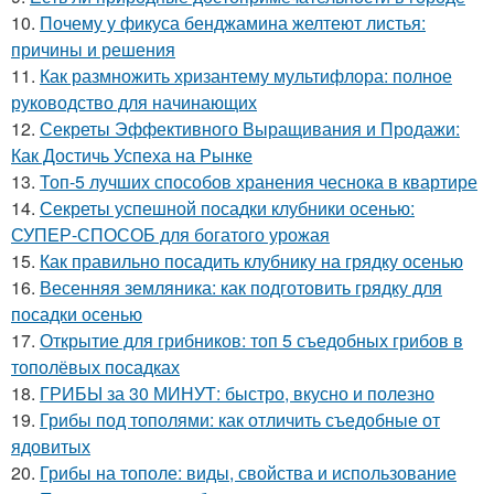
10.
Почему у фикуса бенджамина желтеют листья:
причины и решения
11.
Как размножить хризантему мультифлора: полное
руководство для начинающих
12.
Секреты Эффективного Выращивания и Продажи:
Как Достичь Успеха на Рынке
13.
Топ-5 лучших способов хранения чеснока в квартире
14.
Секреты успешной посадки клубники осенью:
СУПЕР-СПОСОБ для богатого урожая
15.
Как правильно посадить клубнику на грядку осенью
16.
Весенняя земляника: как подготовить грядку для
посадки осенью
17.
Открытие для грибников: топ 5 съедобных грибов в
тополёвых посадках
18.
ГРИБЫ за 30 МИНУТ: быстро, вкусно и полезно
19.
Грибы под тополями: как отличить съедобные от
ядовитых
20.
Грибы на тополе: виды, свойства и использование