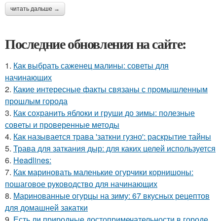
читать дальше →
Последние обновления на сайте:
1.
Как выбрать саженец малины: советы для
начинающих
2.
Какие интересные факты связаны с промышленным
прошлым города
3.
Как сохранить яблоки и груши до зимы: полезные
советы и проверенные методы
4.
Как называется трава 'заткни гузно': раскрытие тайны
5.
Трава для заткания дыр: для каких целей используется
6.
Headlines:
7.
Как мариновать маленькие огурчики корнишоны:
пошаговое руководство для начинающих
8.
Маринованные огурцы на зиму: 67 вкусных рецептов
для домашней закатки
9.
Есть ли природные достопримечательности в городе