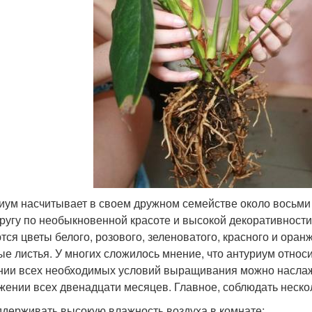
иум насчитывает в своем дружном семействе около восьми 
другу по необыкновенной красоте и высокой декоративност
тся цветы белого, розового, зеленоватого, красного и оранж
ые листья. У многих сложилось мнение, что антуриум относ
нии всех необходимых условий выращивания можно насла
жении всех двенадцати месяцев. Главное, соблюдать неско
держивать высокую влажность воздуха в комнате;