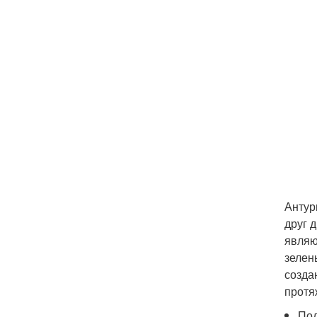
Антур
друг 
являю
зелен
созда
протя
Под