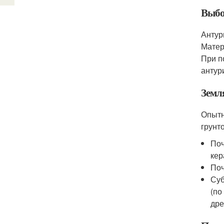
Выбо
Антур
Матер
При п
антур
Земл
Опытн
грунт
Поч
кер
Поч
Суб
(по
дре