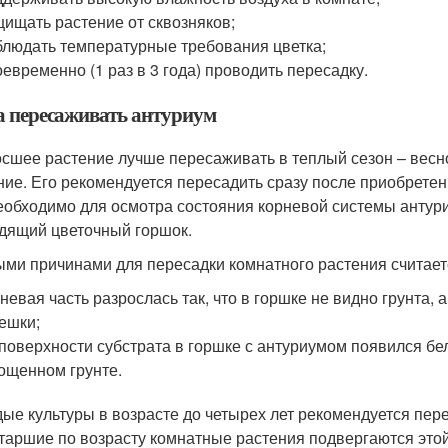
ищать растение от сквозняков;
людать температурные требования цветка;
евременно (1 раз в 3 года) проводить пересадку.
а пересаживать антуриум
сшее растение лучше пересаживать в теплый сезон – весно
ние. Его рекомендуется пересадить сразу после приобретен
еобходимо для осмотра состояния корневой системы антуриу
дящий цветочный горшок.
ми причинами для пересадки комнатного растения считает
невая часть разрослась так, что в горшке не видно грунта
ешки;
поверхности субстрата в горшке с антуриумом появился бел
ощенном грунте.
ые культуры в возрасте до четырех лет рекомендуется пере
Старшие по возрасту комнатные растения подвергаются этой 