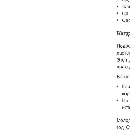
Защ
Соб
Сво
Когд
Подро
расте
Это н
подхо
Важны
Кор
кор
На 
ист
Молод
год. 