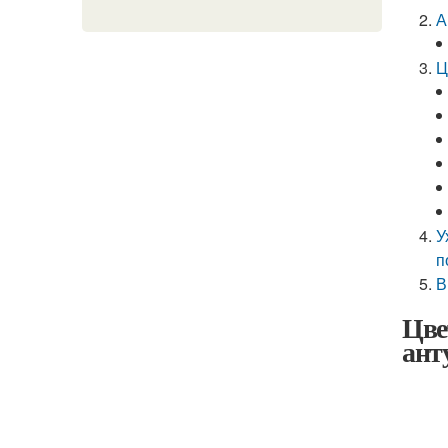
А
Ц
У
п
В
Цве
ант