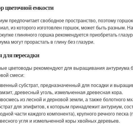
р цветочной емкости
иум предпочитает свободное пространство, поэтому горшок
иал, из которого изготовлен горшок, может быть разным. На
окупке глиняного горшка рекомендуется приобретать глазуро
иума могут прорастать в глину без глазури.
я для пересадки
ые цветоводы рекомендуют для выращивания антуриума б
овой смеси:
венный субстрат, предназначенный для посадки и выращив
амзит, древесный уголь, измельченная древесная кора.
восмесь из лесной и дерновой земли, а также болотного мх
страт для эпифитов, к которым принадлежит антуриум, сост
 одной части каждого компонента), крупного речного песка 
весного угля и измельченной коры хвойных деревьев.