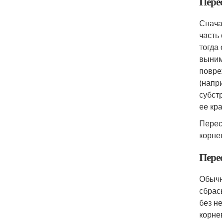
Пере
Снача
часть
тогда
выним
повре
(напр
субст
ее кр
Перес
корне
Пере
Обычн
сбрас
без н
корне