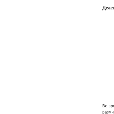
Деле
Во вр
размн