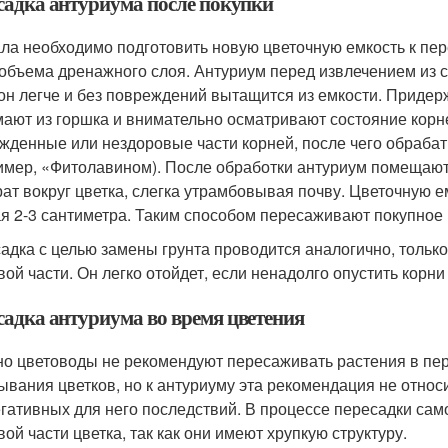
садка антуриума после покупки
ла необходимо подготовить новую цветочную емкость к пер
 объема дренажного слоя. Антуриум перед извлечением из 
 он легче и без повреждений вытащится из емкости. Приде
ают из горшка и внимательно осматривают состояние корн
жденные или нездоровые части корней, после чего обра
имер, «Фитолавином). После обработки антуриум помещают
рат вокруг цветка, слегка утрамбовывая почву. Цветочную е
ая 2-3 сантиметра. Таким способом пересаживают покупное 
адка с целью замены грунта проводится аналогично, только
вой части. Он легко отойдет, если ненадолго опустить корни 
садка антуриума во время цветения
о цветоводы не рекомендуют пересаживать растения в пери
ывания цветков, но к антуриуму эта рекомендация не отно
егативных для него последствий. В процессе пересадки сам
вой части цветка, так как они имеют хрупкую структуру.