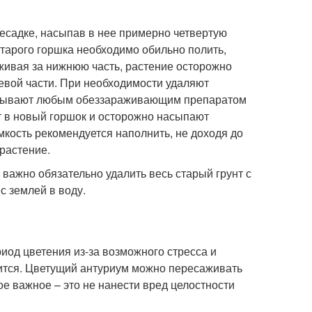
есадке, насыпав в нее примерно четвертую
старого горшка необходимо обильно полить,
рживая за нижнюю часть, растение осторожно
евой части. При необходимости удаляют
батывают любым обеззараживающим препаратом
 в новый горшок и осторожно насыпают
мкость рекомендуется наполнить, не доходя до
растение.
 важно обязательно удалить весь старый грунт с
с землей в воду.
од цветения из-за возможного стресса и
сится. Цветущий антуриум можно пересаживать
ое важное – это не нанести вред целостности