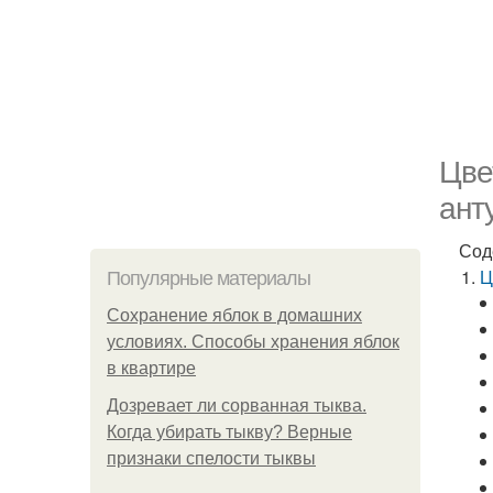
Цве
ант
Сод
Ц
Популярные материалы
Сохранение яблок в домашних
условиях. Способы хранения яблок
в квартире
Дозревает ли сорванная тыква.
Когда убирать тыкву? Верные
признаки спелости тыквы