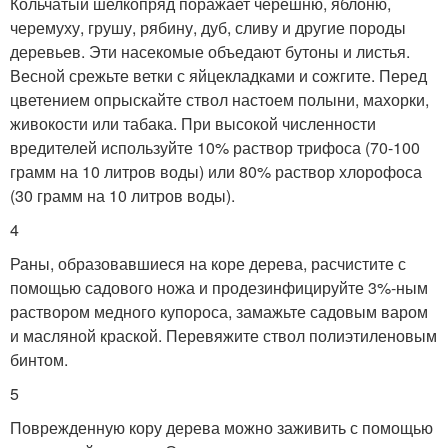
Кольчатый шелкопряд поражает черешню, яблоню,
черемуху, грушу, рябину, дуб, сливу и другие породы
деревьев. Эти насекомые объедают бутоны и листья.
Весной срежьте ветки с яйцекладками и сожгите. Перед
цветением опрыскайте ствол настоем полыни, махорки,
живокости или табака. При высокой численности
вредителей используйте 10% раствор трифоса (70-100
грамм на 10 литров воды) или 80% раствор хлорофоса
(30 грамм на 10 литров воды).
4
Раны, образовавшиеся на коре дерева, расчистите с
помощью садового ножа и продезинфицируйте 3%-ным
раствором медного купороса, замажьте садовым варом
и масляной краской. Перевяжите ствол полиэтиленовым
бинтом.
5
Поврежденную кору дерева можно заживить с помощью