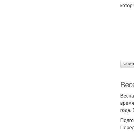
котор
читат
Вес
Весна
время
года.
Подго
Перед