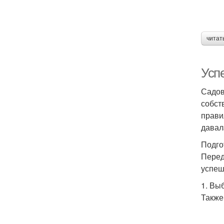
читат
Усп
Садов
собст
прави
давал
Подго
Перед
успеш
1. Вы
Также