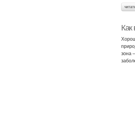
читат
Как
Хорош
приро
зона 
забол