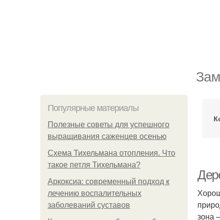
Зам
Популярные материалы
К
Полезные советы для успешного
выращивания саженцев осенью
Схема Тихельмана отопления. Что
такое петля Тихельмана?
Дере
Аркоксиа: современный подход к
Хорош
лечению воспалительных
приро
заболеваний суставов
зона 