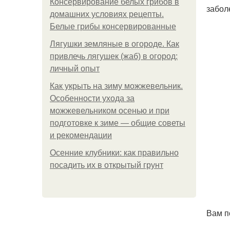
Консервирование белых грибов в
забол
домашних условиях рецепты.
Белые грибы консервированные
Лягушки земляные в огороде. Как
привлечь лягушек (жаб) в огород:
личный опыт
Как укрыть на зиму можжевельник.
Особенности ухода за
можжевельником осенью и при
подготовке к зиме — общие советы
и рекомендации
Осенние клубники: как правильно
посадить их в открытый грунт
Вам п