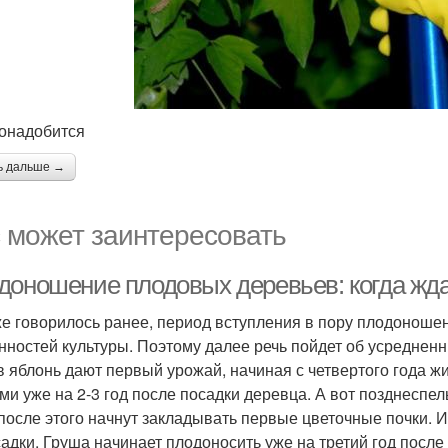
онадобится
ь дальше →
 может заинтересовать
доношение плодовых деревьев: когда жд
же говорилось ранее, период вступления в пору плодоноше
нностей культуры. Поэтому далее речь пойдет об усреднен
в яблонь дают первый урожай, начиная с четвертого года жи
ми уже на 2-3 год после посадки деревца. А вот позднеспе
после этого начнут закладывать первые цветочные почки. И 
садки. Груша начинает плодоносить уже на третий год после 