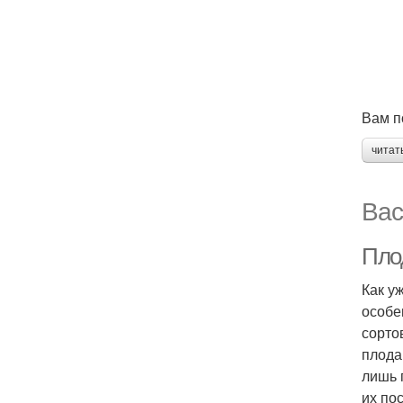
Вам п
читат
Вас
Пло
Как у
особе
сорто
плода
лишь 
их по