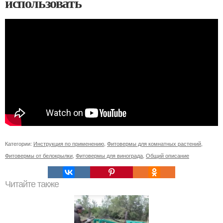
использовать
Категории:
Инструкция по применению
,
Фитовермы для комнатных растений
,
Фитовермы от белокрылки
,
Фитовермы для винограда
,
Общий описание
Читайте также