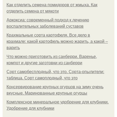
Как отделить семена помидоров от жмыха. Как
отделить семена от мякоти
Аркоксиа: современный подход к лечению
воспалительных заболеваний суставов
Крахмальные сорта картофеля. Все дело в
крахмале: какой картофель можно жарить, а какой –
варить
Что можно приготовить из санберри. Варенье,
компот и другие заготовки из санберри
Сорт самобесплодный, что это. Сорта-опылители:
таблица. Сорт самоплодный, что это
Консервирование крупных огурцов на зиму очень
вкусные. Маринованные крупные огурцы
Комплексное минеральное удобрение для клубники.
Удобрение для клубники