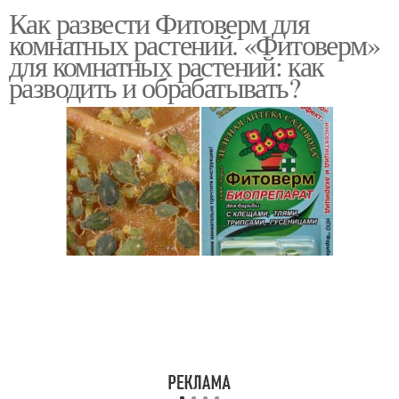
Как развести Фитоверм для
Клещ на комнатных
Фитовермы для
комнатных растений. «Фитоверм»
растениях
винограда
для комнатных растений: как
разводить и обрабатывать?