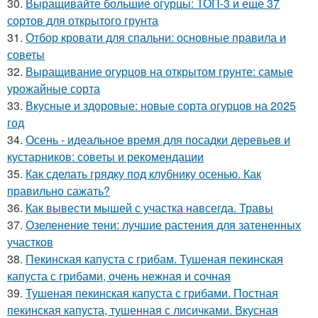
30.
Выращивайте большие огурцы: ТОП-3 и еще 37
сортов для открытого грунта
31.
Отбор кровати для спальни: основные правила и
советы
32.
Выращивание огурцов на открытом грунте: самые
урожайные сорта
33.
Вкусные и здоровые: новые сорта огурцов на 2025
год
34.
Осень - идеальное время для посадки деревьев и
кустарников: советы и рекомендации
35.
Как сделать грядку под клубнику осенью. Как
правильно сажать?
36.
Как вывести мышей с участка навсегда. Травы
37.
Озеленение тени: лучшие растения для затененных
участков
38.
Пекинская капуста с грибам. Тушеная пекинская
капуста с грибами, очень нежная и сочная
39.
Тушеная пекинская капуста с грибами. Постная
пекинская капуста, тушенная с лисичками. Вкусная