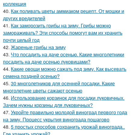
коллекция
40.
Как поливать цветы аммиаком рецепт. От мошки и
других вредителей
41.
Как заморозить грибы на зиму. Грибы можно
замораживать? Эти способы помогут вам их хранить
почти целый год
42.
Жареные грибы на зиму
43.
Что посадить на даче осенью. Какие многолетники
посадить на даче осенью луковицами?
44.
Какие овощи можно сажать под зиму. Как высевать
семена поздней осенью?
45.
30 многолетников для осенней посадки. Какие
многолетние цветы сажают осенью
46.
Использование корзинок для посадки луковичных.
Зачем нужны корзины для луковичных?
47.
Укройте правильно молодой виноград первого года
на зиму. Процесс укрытия винограда пошагово
48.
5 простых способов сохранить урожай винограда..
Где хранить урожай?