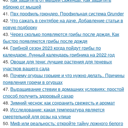
яблоню от мышей
41.
Пвх профиль грюндер. Профильная система Grunder
42.
Что сажать в сентябре на даче. Добавление статьи в
новую подборку
43.
Через сколько появляются грибы после дождя. Как
быстро появляются грибы после дождя
44.
Грибной сезон 2023 когда пойдут грибы по
календарю. Лунный календарь грибника на 2022 год
45.
Овощи для тени: лучшие растения для теневых
участков вашего сада
46.
Почему огурцы горькие и что нужно делать.. Причины
появления горечи в огурцах
47.
Выращивание стевии в домашних условиях: простой
способ получить здоровый сахар
48.
Зимний чеснок: как сохранить свежесть и аромат
49.
Исследование: какая температура является
смертельной для розы на улице
50.
Миф или реальность: откройте тайну ложного белого