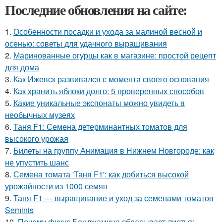
Последние обновления на сайте:
1.
Особенности посадки и ухода за малиной весной и
осенью: советы для удачного выращивания
2.
Маринованные огурцы как в магазине: простой рецепт
для дома
3.
Как Ижевск развивался с момента своего основания
4.
Как хранить яблоки долго: 5 проверенных способов
5.
Какие уникальные экспонаты можно увидеть в
необычных музеях
6.
Таня F1: Семена детерминантных томатов для
высокого урожая
7.
Билеты на группу Анимация в Нижнем Новгороде: как
не упустить шанс
8.
Семена томата 'Таня F1': как добиться высокой
урожайности из 1000 семян
9.
Таня F1 — выращивание и уход за семенами томатов
Seminis
10.
Почему фикус Бенджамина сбрасывает листья: