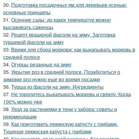
30.
Подготовка посадочных ям для деревьев осенью:
основные принципы
31.
Осенние сады: до каких температур можно
высаживать саженцы
32.
Рецепт квашеной фасоли на зиму. Заготовка
туршевой фасоли на зиму
33.
Время для сбора моркови: как выкапывать морковь в
средней полосе
34.
Огурцы резанные на зиму
35.
Укрытие роз в средней полосе. Позаботиться о
зимовке роз нужно еще во время посадки
36.
Турша из фасоли на зиму. Ингредиенты
37.
Не торопитесь выкапывать морковь и свёклу. Когда
100% можно уже
38.
Уход за растениями в тени у забора: советы и
рекомендации
39.
Как приготовить пекинскую капусту с грибами.
Тушеная пекинская капуста с грибами
40.
Как защитить от мышей саженцы. Как защитить