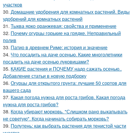
участков
30.
Домашние удобрения для комнатных растений. Виды
удобрений для комнатных растений
31.
Тыква ярко оранжевая: свойства и применение
32.
Почему огурцы горькие на грядке. Неправильный
полив
33.
Патио в древнем Риме: история и значение
34.
Что посадить на даче осенью. Какие многолетники
посадить на даче осенью луковицами?
35.
КАКИЕ растения и ПОЧЕМУ надо сажать осенью..
Добавление статьи в новую подборку
36.
Огурцы для открытого грунта: лучшие 50 сортов для
вашего сада
37.
Какая погода нужна для роста грибов. Какая погода
нужна для роста грибов?
38.
Когда убирают морковь. "Слишком рано выкапывать
не советую". Когда начинать собирать морковь?
39.
Полутень: как выбрать растения для тенистой части
участка