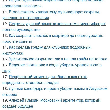
проверенные советы
11.
В мае сажаем хризантему мультифлора: секреты
успешного выращивания
12.
Секреты удачной зимовки хризантемы мультифлора:
полное руководство
13.
Как сохранить чеснок в квартире до нового урожая:
простые советы
14.
Как сделать грядку для клубники: подробный
инструктаж
15.
Удивительное открытие: как я нашла грибы на тополе
16.
Ведение тыквы: как и когда убирать урожай в 2025
году
17.
Перфектный момент для сбора тыквы: как
определить готовность плодов
18.
Лунный календарь и время уборки тыквы в Амурском
огороде
19.
Алексей Глызин: Московский архитектор, который
создает будущее