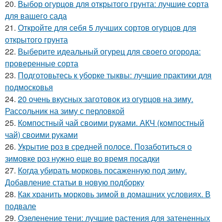
20.
Выбор огурцов для открытого грунта: лучшие сорта
для вашего сада
21.
Откройте для себя 5 лучших сортов огурцов для
открытого грунта
22.
Выберите идеальный огурец для своего огорода:
проверенные сорта
23.
Подготовьтесь к уборке тыквы: лучшие практики для
подмосковья
24.
20 очень вкусных заготовок из огурцов на зиму.
Рассольник на зиму с перловкой
25.
Компостный чай своими руками. АКЧ (компостный
чай) своими руками
26.
Укрытие роз в средней полосе. Позаботиться о
зимовке роз нужно еще во время посадки
27.
Когда убирать морковь посаженную под зиму.
Добавление статьи в новую подборку
28.
Как хранить морковь зимой в домашних условиях. В
подвале
29.
Озеленение тени: лучшие растения для затененных