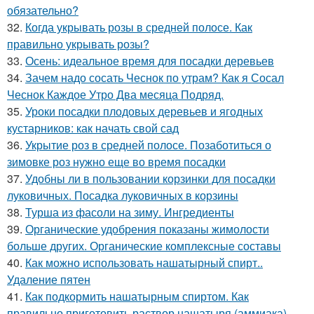
обязательно?
32.
Когда укрывать розы в средней полосе. Как
правильно укрывать розы?
33.
Осень: идеальное время для посадки деревьев
34.
Зачем надо сосать Чеснок по утрам? Как я Сосал
Чеснок Каждое Утро Два месяца Подряд.
35.
Уроки посадки плодовых деревьев и ягодных
кустарников: как начать свой сад
36.
Укрытие роз в средней полосе. Позаботиться о
зимовке роз нужно еще во время посадки
37.
Удобны ли в пользовании корзинки для посадки
луковичных. Посадка луковичных в корзины
38.
Турша из фасоли на зиму. Ингредиенты
39.
Органические удобрения показаны жимолости
больше других. Органические комплексные составы
40.
Как можно использовать нашатырный спирт..
Удаление пятен
41.
Как подкормить нашатырным спиртом. Как
правильно приготовить раствор нашатыря (аммиака)