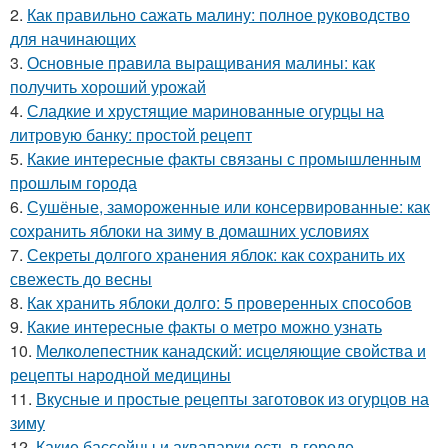
2.
Как правильно сажать малину: полное руководство
для начинающих
3.
Основные правила выращивания малины: как
получить хороший урожай
4.
Сладкие и хрустящие маринованные огурцы на
литровую банку: простой рецепт
5.
Какие интересные факты связаны с промышленным
прошлым города
6.
Сушёные, замороженные или консервированные: как
сохранить яблоки на зиму в домашних условиях
7.
Секреты долгого хранения яблок: как сохранить их
свежесть до весны
8.
Как хранить яблоки долго: 5 проверенных способов
9.
Какие интересные факты о метро можно узнать
10.
Мелколепестник канадский: исцеляющие свойства и
рецепты народной медицины
11.
Вкусные и простые рецепты заготовок из огурцов на
зиму
12.
Какие бассейны и аквапарки есть в городе