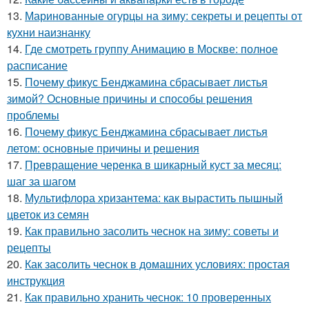
13.
Маринованные огурцы на зиму: секреты и рецепты от
кухни наизнанку
14.
Где смотреть группу Анимацию в Москве: полное
расписание
15.
Почему фикус Бенджамина сбрасывает листья
зимой? Основные причины и способы решения
проблемы
16.
Почему фикус Бенджамина сбрасывает листья
летом: основные причины и решения
17.
Превращение черенка в шикарный куст за месяц:
шаг за шагом
18.
Мультифлора хризантема: как вырастить пышный
цветок из семян
19.
Как правильно засолить чеснок на зиму: советы и
рецепты
20.
Как засолить чеснок в домашних условиях: простая
инструкция
21.
Как правильно хранить чеснок: 10 проверенных