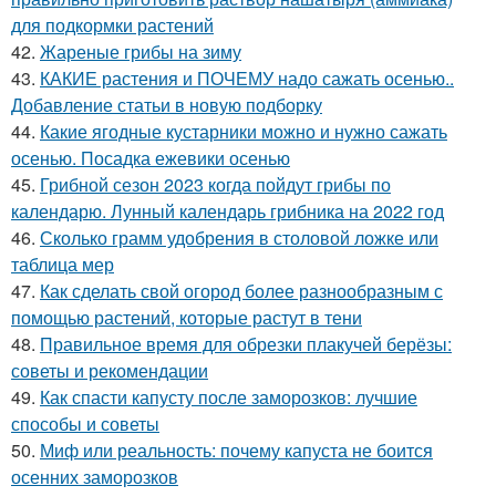
для подкормки растений
42.
Жареные грибы на зиму
43.
КАКИЕ растения и ПОЧЕМУ надо сажать осенью..
Добавление статьи в новую подборку
44.
Какие ягодные кустарники можно и нужно сажать
осенью. Посадка ежевики осенью
45.
Грибной сезон 2023 когда пойдут грибы по
календарю. Лунный календарь грибника на 2022 год
46.
Сколько грамм удобрения в столовой ложке или
таблица мер
47.
Как сделать свой огород более разнообразным с
помощью растений, которые растут в тени
48.
Правильное время для обрезки плакучей берёзы:
советы и рекомендации
49.
Как спасти капусту после заморозков: лучшие
способы и советы
50.
Миф или реальность: почему капуста не боится
осенних заморозков