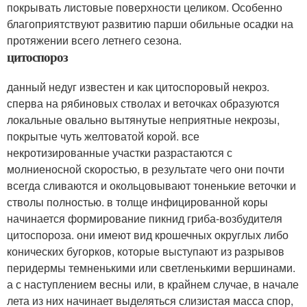
покрывать листовые поверхности целиком. Особенно
благоприятствуют развитию парши обильные осадки на
протяжении всего летнего сезона.
цитоспороз
данный недуг известен и как цитоспоровый некроз.
сперва на рябиновых стволах и веточках образуются
локальные овально вытянутые неприятные некрозы,
покрытые чуть желтоватой корой. все
некротизированные участки разрастаются с
молниеносной скоростью, в результате чего они почти
всегда сливаются и окольцовывают тоненькие веточки и
стволы полностью. в толще инфицированной коры
начинается формирование пикнид гриба-возбудителя
цитоспороза. они имеют вид крошечных округлых либо
конических бугорков, которые выступают из разрывов
перидермы темненькими или светленькими вершинами.
а с наступлением весны или, в крайнем случае, в начале
лета из них начинает выделяться слизистая масса спор,