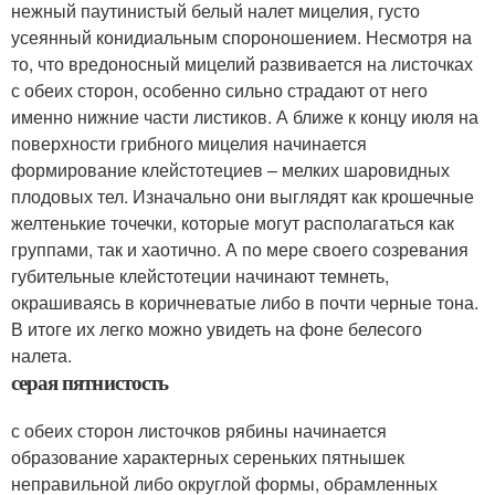
нежный паутинистый белый налет мицелия, густо
усеянный конидиальным спороношением. Несмотря на
то, что вредоносный мицелий развивается на листочках
с обеих сторон, особенно сильно страдают от него
именно нижние части листиков. А ближе к концу июля на
поверхности грибного мицелия начинается
формирование клейстотециев – мелких шаровидных
плодовых тел. Изначально они выглядят как крошечные
желтенькие точечки, которые могут располагаться как
группами, так и хаотично. А по мере своего созревания
губительные клейстотеции начинают темнеть,
окрашиваясь в коричневатые либо в почти черные тона.
В итоге их легко можно увидеть на фоне белесого
налета.
серая пятнистость
с обеих сторон листочков рябины начинается
образование характерных сереньких пятнышек
неправильной либо округлой формы, обрамленных