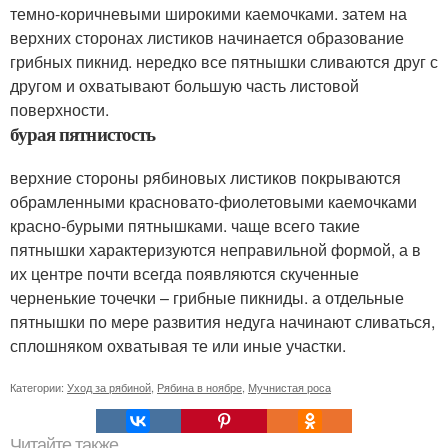
темно-коричневыми широкими каемочками. затем на
верхних сторонах листиков начинается образование
грибных пикнид. нередко все пятнышки сливаются друг с
другом и охватывают большую часть листовой
поверхности.
бурая пятнистость
верхние стороны рябиновых листиков покрываются
обрамленными красновато-фиолетовыми каемочками
красно-бурыми пятнышками. чаще всего такие
пятнышки характеризуются неправильной формой, а в
их центре почти всегда появляются скученные
черненькие точечки – грибные пикниды. а отдельные
пятнышки по мере развития недуга начинают сливаться,
сплошняком охватывая те или иные участки.
Категории:
Уход за рябиной
,
Рябина в ноябре
,
Мучнистая роса
Читайте также