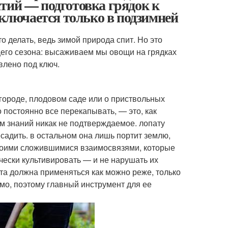
тий — подготовка грядок к
аключается только в подзимней
то делать, ведь зимой природа спит. Но это
щего сезона: высаживаем мы овощи на грядках
влено под ключ.
 огороде, плодовом саде или о приствольных
о постоянно все перекапывать, — это, как
м знаний никак не подтверждаемое. лопату
есадить. в остальном она лишь портит землю,
своими сложившимися взаимосвязями, которые
ески культивировать — и не нарушать их
та должна применяться как можно реже, только
мо, поэтому главный инструмент для ее