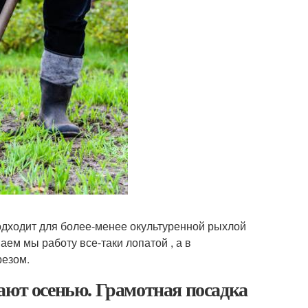
подходит для более-менее окультуренной рыхлой
аем мы работу все-таки лопатой , а в
резом.
ают осенью. Грамотная посадка