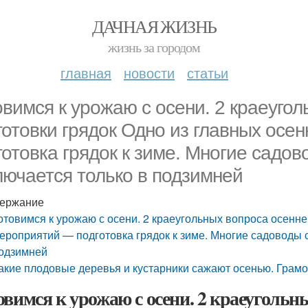
ДАЧНАЯ ЖИЗНЬ
жизнь за городом
главная
новости
статьи
овимся к урожаю с осени. 2 краеуго
готовки грядок Одно из главных осе
готовка грядок к зиме. Многие садов
лючается только в подзимней
ержание
отовимся к урожаю с осени. 2 краеугольных вопроса осенне
ероприятий — подготовка грядок к зиме. Многие садоводы с
одзимней
акие плодовые деревья и кустарники сажают осенью. Грамо
овимся к урожаю с осени. 2 краеугольн