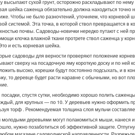
у высыпают сухой грунт, осторожно раскладывают по нему
вая шейка саженца обязательно должна находиться точно н
ниже. Чтобы не было разночтений, уточняем, что корневой ш
вой системой. Эта точка, в которой ствол превращается в к
хностью почвы. Садоводы-новички нередко путают с ней пр
омощи клочка влажной ткани протрете ствол саженца у корне
 Это и есть корневая шейка.
орые садоводы для верности проверяют положение корнев
ывают сверху на посадочную яму короткую доску и по ней 
ложить высоко, корешки будут постоянно подсыхать, и в ко
очку, то деревце будет расти наравне с обычными, но вот пл
ние.
 посадки, спустя сутки, необходимо хорошо полить саженц
аждый, для крупных — по 10. У деревьев нужно оформить пр
ьзуя торф . Рекомендуемая толщина слоя мульчи составляет
 молодыми деревьями могут полакомиться мыши, нанеся им
ошло, нужно позаботиться об эффективной защите. Отпугну
 любом магазине садоводческой направленности. Разрежьте