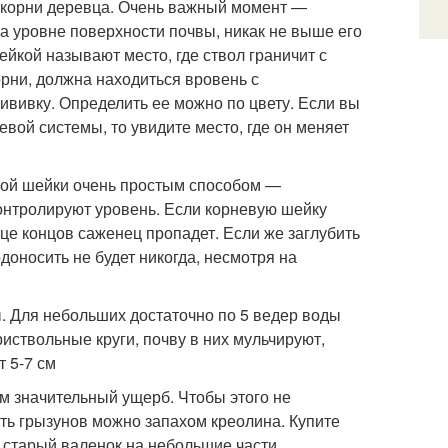
 корни деревца. Очень важный момент —
а уровне поверхности почвы, никак не выше его
ейкой называют место, где ствол граничит с
орни, должна находиться вровень с
ививку. Определить ее можно по цвету. Если вы
вой системы, то увидите место, где он меняет
ой шейки очень простым способом —
контролируют уровень. Если корневую шейку
нце концов саженец пропадет. Если же заглубить
одоносить не будет никогда, несмотря на
ы. Для небольших достаточно по 5 ведер воды
иствольные круги, почву в них мульчируют,
 5-7 см
 значительный ущерб. Чтобы этого не
ть грызунов можно запахом креолина. Купите
 старый валенок на небольшие части,