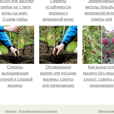
ассол для засолки
Секреты
Эффективны
грибов на 1 литр
устойчивости
методы борьбы
воды на зиму.
моркови к
морковной мух
Солим грибы
морковной мухе:
советы для
орячим способом в
как защитить
садоводов
рассоле
урожай
Секреты
Оптимальное
Как вырастит
выращивания
время для посадки
малину без лиш
рупной и сладкой
малины: советы
хлопот: советы 
малины
для начинающих
начинающих
Контакты
Пользовательское соглашение
Обратная св