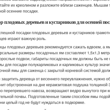
тайте их креолином и разложите вблизи саженцев. Мышам та
ной осенние посадки.
р плодовых деревьев и кустарников для осенней по
спешной посадки плодовых деревьев и кустарников грамотн
цев играют важную роль.
цы плодовых деревьев рекомендуется сажать вдвоем, а ям
рсальные размеры посадочных ям составляют 1,5х1,3 метра
орослые подвои, габариты посадочных ям должны быть не м
мы для посадки полукарликовых и карликовых культур значи
очной ямы для саженца с закрытой корневой системой дол
 защитить деревца от весеннего переувлажнения, нужно об
нит обустроенная на дне керамзитовая подушка толщиной 3
о перепревшего навоза, возвращают ведро вынутого при ко
тельной почвы. Подготовленные таким способом ямы подой
они целый год не будут нуждаться в подкормке.