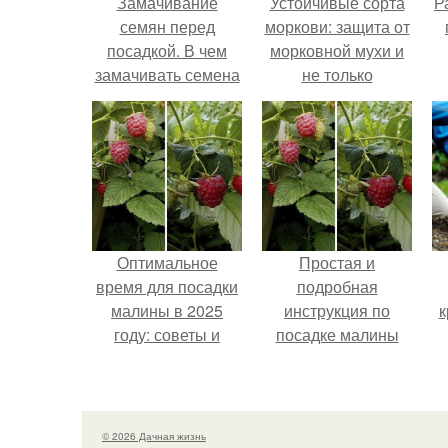
Замачивание
Устойчивые сорта
Р
семян перед
моркови: защита от
посадкой. В чем
морковной мухи и
замачивать семена
не только
перед посадкой
г
Оптимальное
Простая и
время для посадки
подробная
малины в 2025
инструкция по
к
году: советы и
посадке малины
рекомендации
для начинающих
© 2026 Дачная жизнь