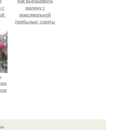
е
Как выращивать
 с
малину с
ой:
максимальной
прибылью: советы
для начинающих
ь
них
для
язь