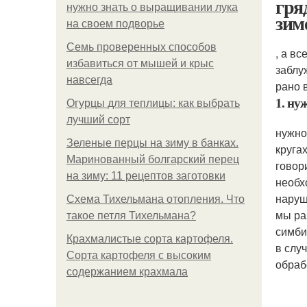
гря
нужно знать о выращивании лука
зим
на своем подворье
Семь проверенных способов
, а в
избавиться от мышей и крыс
заблу
навсегда
рано 
1. ну
Огурцы для теплицы: как выбрать
лучший сорт
нужно
Зеленые перцы на зиму в банках.
круга
Маринованный болгарский перец
говор
на зиму: 11 рецептов заготовки
необх
наруш
Схема Тихельмана отопления. Что
мы ра
такое петля Тихельмана?
симби
Крахмалистые сорта картофеля.
в слу
Сорта картофеля с высоким
обраб
содержанием крахмала