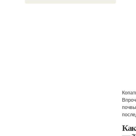
Копат
Впроч
почвы
после
Как
— з