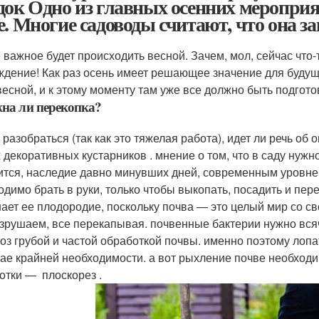
док Одно из главных осенних мероприя
е. Многие садоводы считают, что она з
се важное будет происходить весной. Зачем, мол, сейчас что-
ждение! Как раз осень имеет решающее значение для буду
весной, и к этому моменту там уже все должно быть подгото
жна ли перекопка?
 разобраться (так как это тяжелая работа), идет ли речь об
х декоративных кустарников . мнение о том, что в саду нужн
ится, наследие давно минувших дней, современным уровне
одимо брать в руки, только чтобы выкопать, посадить и пер
ает ее плодородие, поскольку почва — это целый мир со 
зрушаем, все перекапывая. почвенные бактерии нужно всяч
оз грубой и частой обработкой почвы. именно поэтому лопа
чае крайней необходимости. а вот рыхление почве необходи
отки — плоскорез .