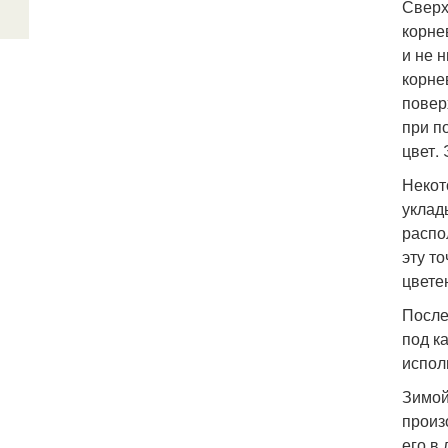
Сверх
корне
и не 
корне
повер
при п
цвет.
Некот
уклад
распо
эту т
цвете
После
под к
испол
Зимой
произ
его в