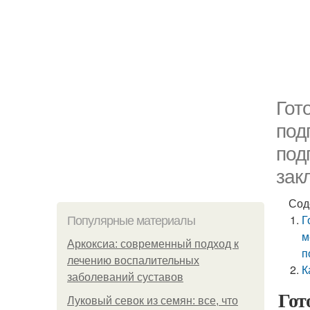
Гот
под
под
зак
Сод
Г
Популярные материалы
м
Аркоксиа: современный подход к
п
лечению воспалительных
К
заболеваний суставов
Гот
Луковый севок из семян: все, что