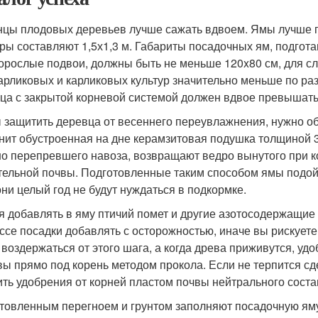
цы плодовых деревьев лучше сажать вдвоем. Ямы лучше п
ры составляют 1,5х1,3 м. Габариты посадочных ям, подгот
орослые подвои, должны быть не меньше 120x80 см, для с
арликовых и карликовых культур значительно меньше по ра
ца с закрытой корневой системой должен вдвое превышать
 защитить деревца от весеннего переувлажнения, нужно об
нит обустроенная на дне керамзитовая подушка толщиной 3
о перепревшего навоза, возвращают ведро вынутого при ко
тельной почвы. Подготовленные таким способом ямы подой
они целый год не будут нуждаться в подкормке.
я добавлять в яму птичий помет и другие азотосодержащие
ссе посадки добавлять с осторожностью, иначе вы рискует
 воздержаться от этого шага, а когда древа приживутся, у
вы прямо под корень методом прокола. Если не терпится сд
ить удобрения от корней пластом почвы нейтрального соста
товленным перегноем и грунтом заполняют посадочную яму 