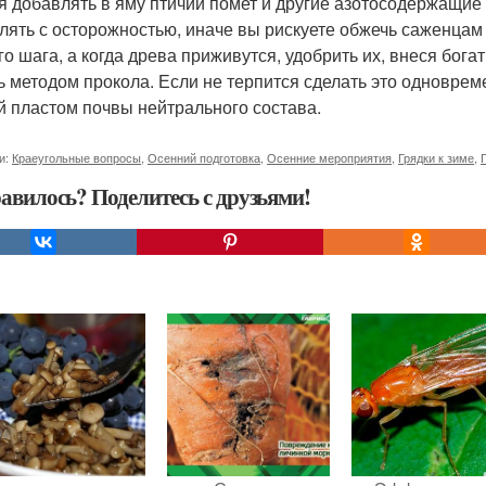
я добавлять в яму птичий помет и другие азотосодержащие
лять с осторожностью, иначе вы рискуете обжечь саженцам
ого шага, а когда древа приживутся, удобрить их, внеся б
ь методом прокола. Если не терпится сделать это одновреме
й пластом почвы нейтрального состава.
и:
Краеугольные вопросы
,
Осенний подготовка
,
Осенние мероприятия
,
Грядки к зиме
,
авилось? Поделитесь с друзьями!