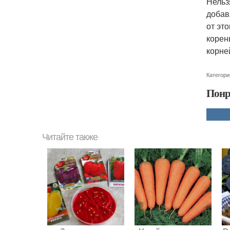
Нельз
добав
от эт
корен
корне
Категори
Понр
Читайте также