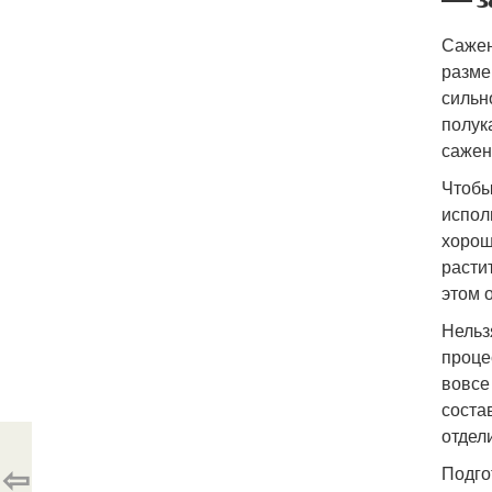
Сажен
разме
сильн
полук
сажен
Чтобы
испол
хорош
расти
этом 
Нельз
проце
вовсе
соста
отдел
⇦
Подго