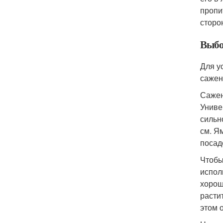
пропи
сторо
Выбо
Для у
сажен
Сажен
Униве
сильн
см. Я
посад
Чтобы
испол
хорош
расти
этом 