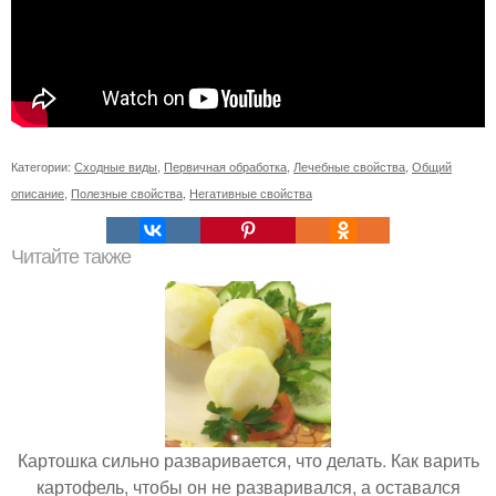
Категории:
Сходные виды
,
Первичная обработка
,
Лечебные свойства
,
Общий
описание
,
Полезные свойства
,
Негативные свойства
Читайте также
Картошка сильно разваривается, что делать. Как варить
картофель, чтобы он не разваривался, а оставался