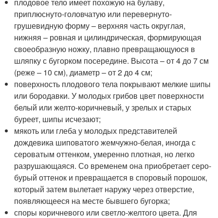
плодовое тело имеет похожую на булаву,
приплюснуто-головчатую или перевернуто-
грушевидную форму – верхняя часть округлая,
нижняя – ровная и цилиндрическая, формирующая
своеобразную ножку, плавно превращающуюся в
шляпку с бугорком посередине. Высота – от 4 до 7 см
(реже – 10 см), диаметр – от 2 до 4 см;
поверхность плодового тела покрывают мелкие шипы
или бородавки. У молодых грибов цвет поверхности
белый или желто-коричневый, у зрелых и старых
буреет, шипы исчезают;
мякоть или глеба у молодых представителей
дождевика шиповатого жемчужно-белая, иногда с
сероватым оттенком, умеренно плотная, но легко
разрушающаяся. Со временем она приобретает серо-
бурый оттенок и превращается в споровый порошок,
который затем вылетает наружу через отверстие,
появляющееся на месте бывшего бугорка;
споры коричневого или светло-желтого цвета. Для