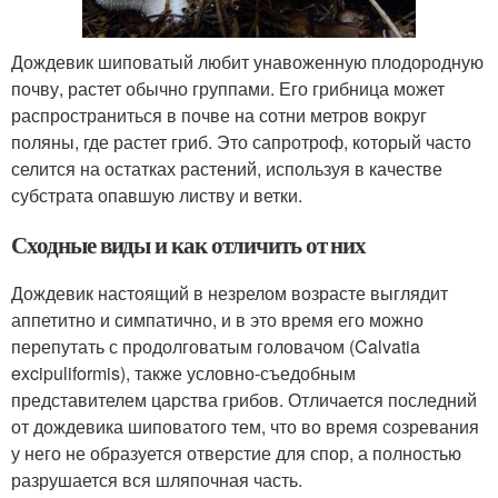
Дождевик шиповатый любит унавоженную плодородную
почву, растет обычно группами. Его грибница может
распространиться в почве на сотни метров вокруг
поляны, где растет гриб. Это сапротроф, который часто
селится на остатках растений, используя в качестве
субстрата опавшую листву и ветки.
Сходные виды и как отличить от них
Дождевик настоящий в незрелом возрасте выглядит
аппетитно и симпатично, и в это время его можно
перепутать с продолговатым головачом (Calvatia
excipuliformis), также условно-съедобным
представителем царства грибов. Отличается последний
от дождевика шиповатого тем, что во время созревания
у него не образуется отверстие для спор, а полностью
разрушается вся шляпочная часть.