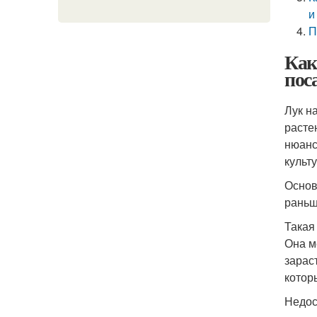
и
П
Как
пос
Лук н
расте
нюанс
культ
Основ
раньш
Такая
Она м
зарас
котор
Недос