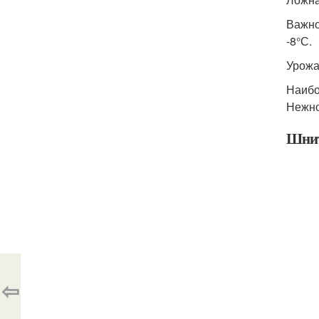
Важно
-8°С.
Урожай
Наибо
Нежно
Шни
⇦