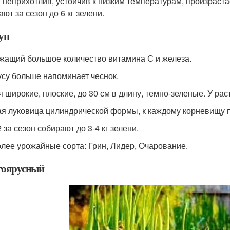
 неприхотлив, устойчив к низким температурам, произраста
ют за сезон до 6 кг зелени.
ун
жащий большое количество витамина С и железа.
усу больше напоминает чеснок.
я широкие, плоские, до 30 см в длину, темно-зеленые. У ра
я луковица цилиндрической формы, к каждому корневищу п
 за сезон собирают до 3-4 кг зелени.
лее урожайные сорта: Грин, Лидер, Очарование.
оярусный