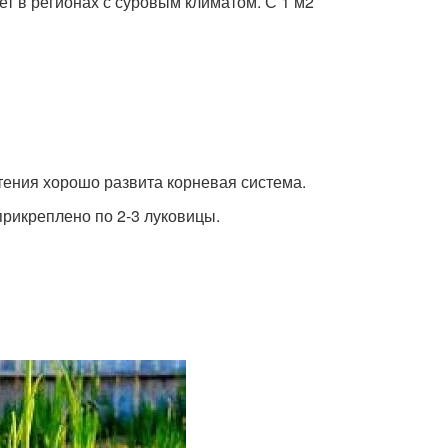
ет в регионах с суровым климатом. С 1 м2
стения хорошо развита корневая система.
рикреплено по 2-3 луковицы.