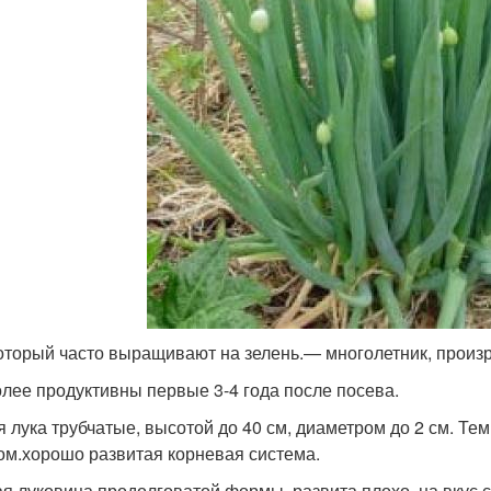
который часто выращивают на зелень.— многолетник, произр
лее продуктивны первые 3-4 года после посева.
я лука трубчатые, высотой до 40 см, диаметром до 2 см. Т
ом.хорошо развитая корневая система.
я луковица продолговатой формы, развита плохо, на вкус с