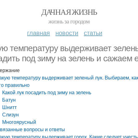
ДАЧНАЯ ЖИЗНЬ
жизнь за городом
главная
новости
статьи
ую температуру выдерживает зелены
адить под зиму на зелень и сажаем 
ержание
акую температуру выдерживает зеленый лук. Выбираем, как
го правильно
Какой лук посадить под зиму на зелень
Батун
Шнитт
Слизун
Многоярусный
вязанные вопросы и ответы
акую температуру выдерживает горох. Какие следует учест