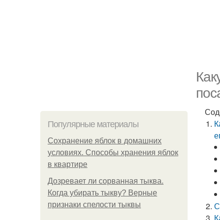
Как
пос
Сод
К
Популярные материалы
е
Сохранение яблок в домашних
условиях. Способы хранения яблок
в квартире
Дозревает ли сорванная тыква.
Когда убирать тыкву? Верные
признаки спелости тыквы
С
К