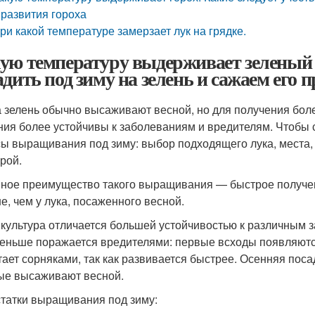
 развития гороха
ри какой температуре замерзает лук на грядке.
ую температуру выдерживает зеленый 
адить под зиму на зелень и сажаем его 
а зелень обычно высаживают весной, но для получения боле
ния более устойчивы к заболеваниям и вредителям. Чтобы 
ы выращивания под зиму: выбор подходящего лука, места, 
урой.
ное преимущество такого выращивания — быстрое получен
е, чем у лука, посаженного весной.
 культура отличается большей устойчивостью к различным з
еньше поражается вредителями: первые всходы появляются
тает сорняками, так как развивается быстрее. Осенняя поса
ые высаживают весной.
татки выращивания под зиму: