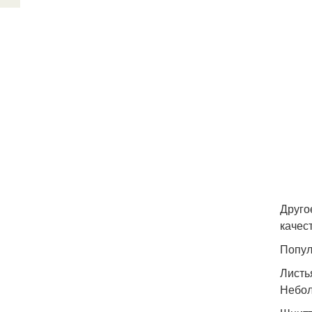
Друго
качес
Попул
Листь
Небол