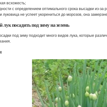
кая всхожесть;
дности с определением оптимального срока высадки из-за 
и луковица не успеет укорениться до морозов, она замерзне
 лук посадить под зиму на зелень
осадки под зиму подходит много видов лука, которые разл
вания.
н