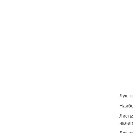
Лук, 
Наибо
Листь
налет
Ложна