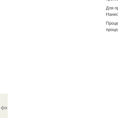
Для п
Нанес
Проце
проце
⇦