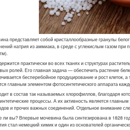
ина представляет собой кристаллообразные гранулы белог
нений натрия из аммиака, в среде с углекислым газом при
тм).
держится практически во всех тканях и структурах раститель
вых ролей. Его главная задача — обеспечить растение бел
ечивается бесперебойное продуцирование и рост клеток, а т
тся главным элементом фотосинтетического аппарата каждо
одит в состав так называемых хлорофиллов, благодаря кото
интетические процессы. А их активность является главным
одов и прочих важных соединений. Отдельное внимание сл
е ли вы? Впервые мочевина была синтезирована в 1828 год
тия стал немецкий химик и один из основателей органичес