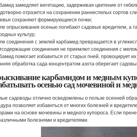
бамид замедляет вегетацию, задерживая цветение от гибел
дотворно отразится на сохранении раннеспелых сортов сли
евья сохраняют формирующиеся почки;
ле опрыскивания осенью погибают садовые вредители, а т
родных культур;
ле соединения с землей карбамид превращается в углекис
тсодержащие соединения не приемлют соединения с мелом
бамид помогает избавиться от старых пней, провоцирует их
нняя обработка сада концентратом азота оберегает садовы
ыскивание карбамидом и медным купо
абатывать осенью сад мочевиной и ме
ые садоводы отлично осведомлены о пользе осенней обраб
дура позволяет избавиться от многих болезней и вредител
орами на основе мочевины и медного купороса. Если прен
различными болезнями и вредителями.