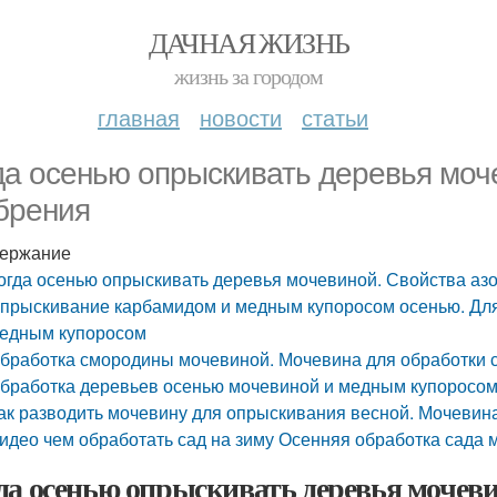
ДАЧНАЯ ЖИЗНЬ
жизнь за городом
главная
новости
статьи
да осенью опрыскивать деревья моч
брения
ержание
огда осенью опрыскивать деревья мочевиной. Свойства аз
прыскивание карбамидом и медным купоросом осенью. Для
едным купоросом
бработка смородины мочевиной. Мочевина для обработки 
бработка деревьев осенью мочевиной и медным купоросом
ак разводить мочевину для опрыскивания весной. Мочевина
идео чем обработать сад на зиму Осенняя обработка сада
да осенью опрыскивать деревья мочеви