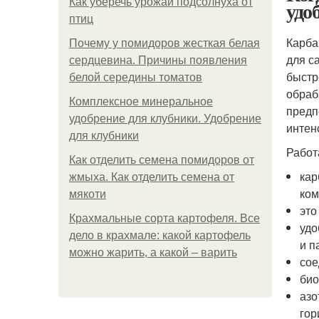
Как уберечь урожай подсолнуха от
удо
птиц
Карба
Почему у помидоров жесткая белая
для с
сердцевина. Причины появления
быстр
белой середины томатов
обраб
Комплексное минеральное
предп
удобрение для клубники. Удобрение
интен
для клубники
Работ
Как отделить семена помидоров от
кар
жмыха. Как отделить семена от
ком
мякоти
это
Крахмальные сорта картофеля. Все
удо
дело в крахмале: какой картофель
и п
можно жарить, а какой – варить
сое
био
азо
гор