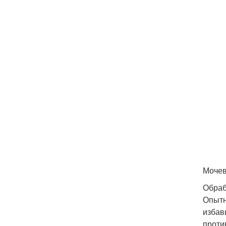
Моче
Обраб
Опытн
избав
проти