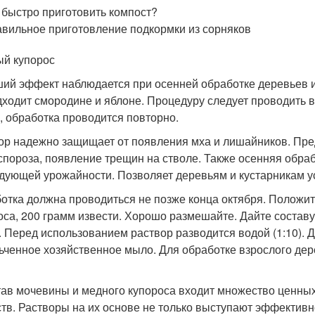
 быстро приготовить компост?
вильное приготовление подкормки из сорняков
й купорос
ий эффект наблюдается при осенней обработке деревьев и
дходит смородине и яблоне. Процедуру следует проводить в
, обработка проводится повторно.
ор надежно защищает от появления мха и лишайников. Пре
спороза, появление трещин на стволе. Также осенняя обра
дующей урожайности. Позволяет деревьям и кустарникам у
отка должна проводиться не позже конца октября. Положите
оса, 200 грамм извести. Хорошо размешайте. Дайте составу 
. Перед использованием раствор разводится водой (1:10). 
ьченное хозяйственное мыло. Для обработке взрослого дере
тав мочевины и медного купороса входит множество ценных
тв. Растворы на их основе не только выступают эффективн