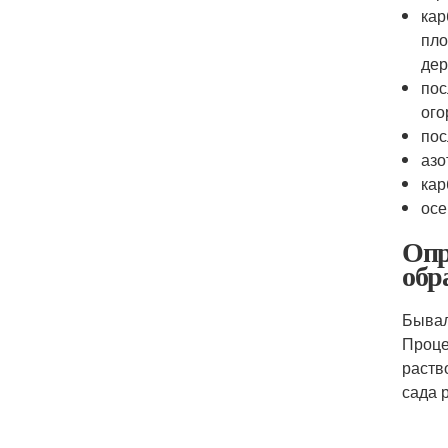
кар
пло
дер
пос
ого
пос
азо
кар
осе
Опр
обр
Бывал
Проце
раств
сада 