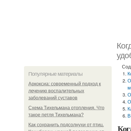
Ког
удо
Сод
К
Популярные материалы
О
Аркоксиа: современный подход к
м
лечению воспалительных
О
заболеваний суставов
О
Схема Тихельмана отопления. Что
К
такое петля Тихельмана?
В
Как сохранить подсолнухи от птиц.
Ког