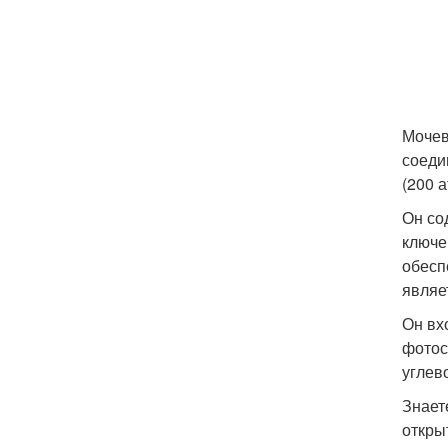
Мочев
соеди
(200 а
Он со
ключе
обесп
являе
Он вх
фотос
углев
Знает
откры