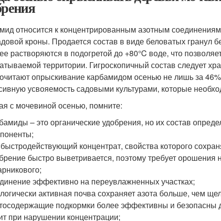
брения
мид относится к концентрированным азотным соединениям, 
адовой кроны. Продается состав в виде беловатых гранул 
ее растворяются в подогретой до +80°C воде, что позволяе
атываемой территории. Гигроскопичный состав следует хра
очитают опрыскивание карбамидом осенью не лишь за 46% 
сивную усвояемость садовыми культурами, которые необход
ая с мочевиной осенью, помните:
бамиды – это органические удобрения, но их состав опре
поненты;
 быстродействующий концентрат, свойства которого сохра
брение быстро выветривается, поэтому требует орошения н
арникового;
динение эффективно на переувлажненных участках;
логически активная почва сохраняет азота больше, чем щ
тосодержащие подкормки более эффективны и безопасны дл
ит при нарушении концентрации;