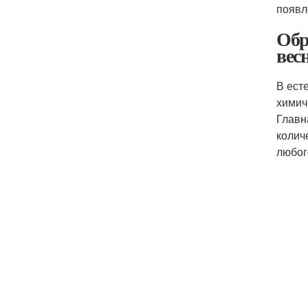
появл
Обр
вес
В ест
химич
Главн
колич
любог