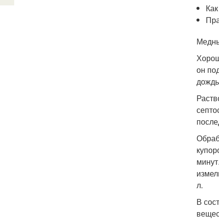
Как
Пра
Медны
Хорош
он по
дождь
Раств
септо
после
Обраб
купор
минут
измел
л.
В сос
вещес