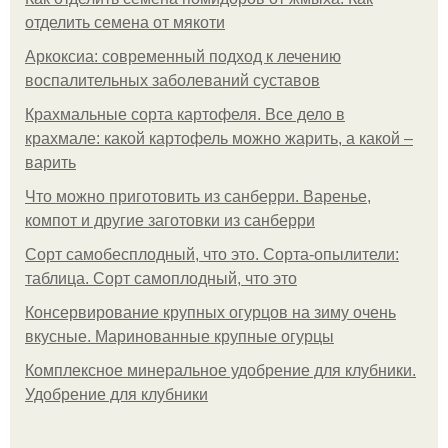
отделить семена от мякоти
Аркоксиа: современный подход к лечению
воспалительных заболеваний суставов
Крахмальные сорта картофеля. Все дело в
крахмале: какой картофель можно жарить, а какой –
варить
Что можно приготовить из санберри. Варенье,
компот и другие заготовки из санберри
Сорт самобесплодный, что это. Сорта-опылители:
таблица. Сорт самоплодный, что это
Консервирование крупных огурцов на зиму очень
вкусные. Маринованные крупные огурцы
Комплексное минеральное удобрение для клубники.
Удобрение для клубники