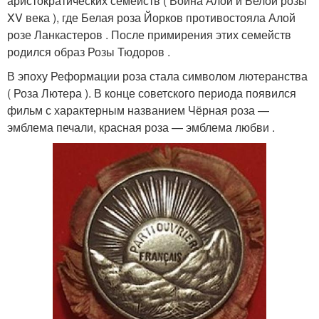
аристократических семейств ( Война Алой и Белой розы
XV века ), где Белая роза Йорков противостояла Алой
розе Ланкастеров . После примирения этих семейств
родился образ Розы Тюдоров .
В эпоху Реформации роза стала символом лютеранства
( Роза Лютера ). В конце советского периода появился
фильм с характерным названием Чёрная роза —
эмблема печали, красная роза — эмблема любви .