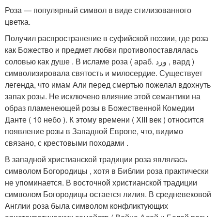
Роза — популярный символ в виде стилизованного
цветка.
Получил распространение в суфийской поэзии, где роза
как Божество и предмет любви противопоставлялась
соловью как душе
. В исламе роза ( араб. ورد ‎, вард )
символизировала святость и милосердие. Существует
легенда, что имам Али перед смертью пожелал вдохнуть
запах розы
. Не исключено влияние этой семантики на
образ пламенеющей розы в Божественной Комедии
Данте ( 10 небо ). К этому времени ( XIII век ) относится
появление розы в Западной Европе
, что, видимо
связано, с крестовыми походами
.
В западной христианской традиции роза являлась
символом Богородицы
, хотя в Библии роза практически
не упоминается
. В восточной христианской традиции
символом Богородицы остается лилия
. В средневековой
Англии роза была символом конфликтующих