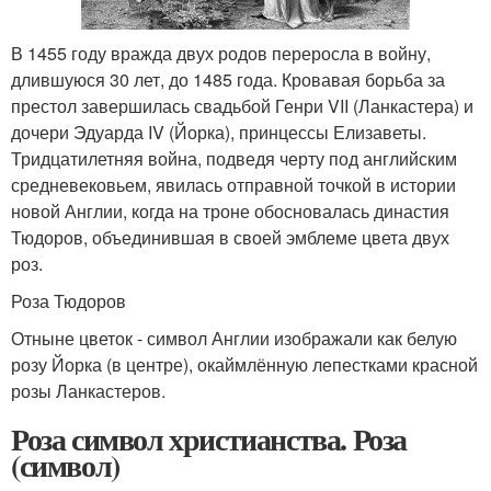
В 1455 году вражда двух родов переросла в войну,
длившуюся 30 лет, до 1485 года. Кровавая борьба за
престол завершилась свадьбой Генри VII (Ланкастера) и
дочери Эдуарда IV (Йорка), принцессы Елизаветы.
Тридцатилетняя война, подведя черту под английским
средневековьем, явилась отправной точкой в истории
новой Англии, когда на троне обосновалась династия
Тюдоров, объединившая в своей эмблеме цвета двух
роз.
Роза Тюдоров
Отныне цветок - символ Англии изображали как белую
розу Йорка (в центре), окаймлённую лепестками красной
розы Ланкастеров.
Роза символ христианства. Роза
(символ)