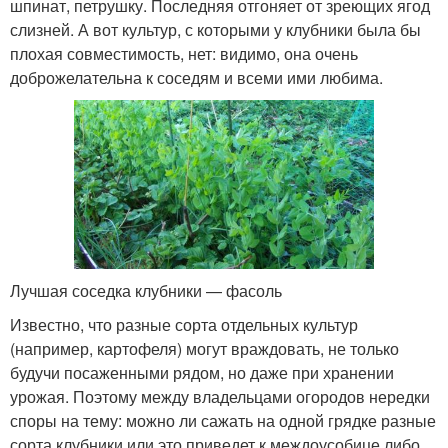
шпинат, петрушку. Последняя отгоняет от зреющих ягод
слизней. А вот культур, с которыми у клубники была бы
плохая совместимость, нет: видимо, она очень
доброжелательна к соседям и всеми ими любима.
Лучшая соседка клубники — фасоль
Известно, что разные сорта отдельных культур
(например, картофеля) могут враждовать, не только
будучи посаженными рядом, но даже при хранении
урожая. Поэтому между владельцами огородов нередки
споры на тему: можно ли сажать на одной грядке разные
сорта клубники или это приведет к междоусобице либо