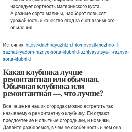
наследует сортность материнского куста.
А разные сорта малины, наоборот повысят
урожайность и качество ягод за счёт взаимного
опыления.
Источник:
https://dachnayazhizn.info/novosti/mozhno-li-
sazhat-ryadom-raznye-sorta-klubniki-uzhivayutsya-li-raznye-
sorta-klubniki
Какая клубника лучше
ремонтантная или обычная.
Обычная клубника или
ремонтантная —, что лучше?
Все чаще на наших огородах можно встретить так
называемую ремонтантную клубнику. Ей отдают
предпочтение и опытные огородники, и новички.
Давайте разберемся, в чем ее особенность и чем она