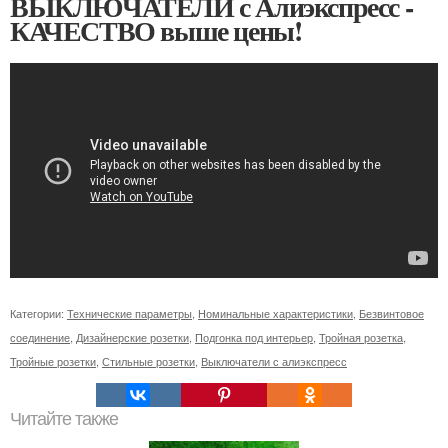
ВЫКЛЮЧАТЕЛИ с Алиэкспресс -
КАЧЕСТВО выше цены!
Категории:
Технические параметры
,
Номинальные характеристики
,
Безвинтовое
соединение
,
Дизайнерские розетки
,
Подгонка под интерьер
,
Тройная розетка
,
Тройные розетки
,
Стильные розетки
,
Выключатели с алиэкспресс
Читайте также