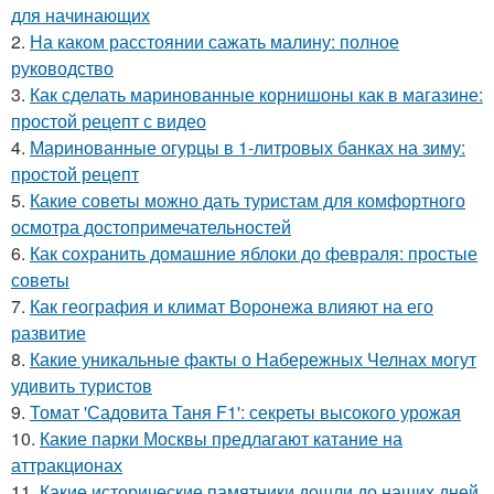
для начинающих
2.
На каком расстоянии сажать малину: полное
руководство
3.
Как сделать маринованные корнишоны как в магазине:
простой рецепт с видео
4.
Маринованные огурцы в 1-литровых банках на зиму:
простой рецепт
5.
Какие советы можно дать туристам для комфортного
осмотра достопримечательностей
6.
Как сохранить домашние яблоки до февраля: простые
советы
7.
Как география и климат Воронежа влияют на его
развитие
8.
Какие уникальные факты о Набережных Челнах могут
удивить туристов
9.
Томат 'Садовита Таня F1': секреты высокого урожая
10.
Какие парки Москвы предлагают катание на
аттракционах
11.
Какие исторические памятники дошли до наших дней