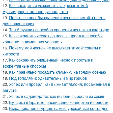
12.
Как посадить и ухаживать за хризантемой
мультифлора: полное руководство
13.
Простые способы хранения чеснока зимой: советы
для начинающих
14.
Топ-5 лучших способов хранения чеснока в квартире
15.
Как сохранить чеснок до весны: простые способы
хранения в домашних условиях
16.
Почему мой чеснок не высыхает зимой: советы и
хитрости
17.
Как сохранить очищенный чеснок: простые и
эффективные способы
18.
Как правильно посадить клубнику на грядку осенью
19.
Под тополями: Удивительный мир грибов
20.
Успех или провал: как выживет яблоня, посаженная в
августе
21.
Успех в садоводстве: как яблони выросли из семян
22.
Бутырка в Братске: расписание концертов и новости
23.
Выращивание огурцов: самые урожайные сорта для