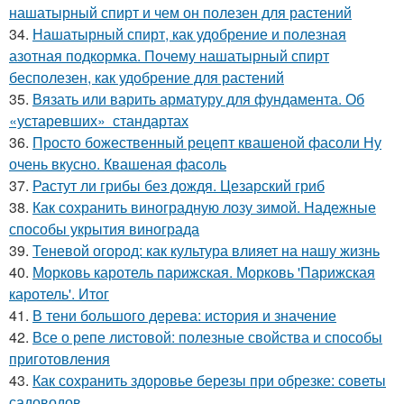
нашатырный спирт и чем он полезен для растений
34.
Нашатырный спирт, как удобрение и полезная
азотная подкормка. Почему нашатырный спирт
бесполезен, как удобрение для растений
35.
Вязать или варить арматуру для фундамента. Об
«устаревших» стандартах
36.
Просто божественный рецепт квашеной фасоли Ну
очень вкусно. Квашеная фасоль
37.
Растут ли грибы без дождя. Цезарский гриб
38.
Как сохранить виноградную лозу зимой. Надежные
способы укрытия винограда
39.
Теневой огород: как культура влияет на нашу жизнь
40.
Морковь каротель парижская. Морковь 'Парижская
каротель'. Итог
41.
В тени большого дерева: история и значение
42.
Все о репе листовой: полезные свойства и способы
приготовления
43.
Как сохранить здоровье березы при обрезке: советы
садоводов