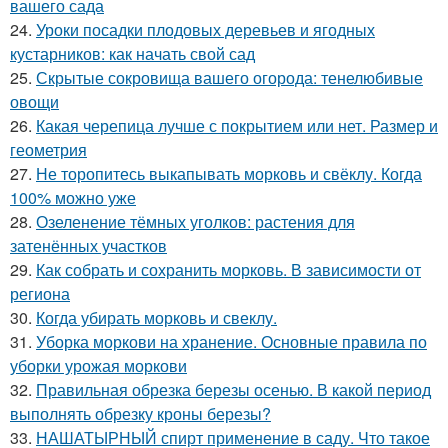
вашего сада
24.
Уроки посадки плодовых деревьев и ягодных
кустарников: как начать свой сад
25.
Скрытые сокровища вашего огорода: тенелюбивые
овощи
26.
Какая черепица лучше с покрытием или нет. Размер и
геометрия
27.
Не торопитесь выкапывать морковь и свёклу. Когда
100% можно уже
28.
Озеленение тёмных уголков: растения для
затенённых участков
29.
Как собрать и сохранить морковь. В зависимости от
региона
30.
Когда убирать морковь и свеклу.
31.
Уборка моркови на хранение. Основные правила по
уборки урожая моркови
32.
Правильная обрезка березы осенью. В какой период
выполнять обрезку кроны березы?
33.
НАШАТЫРНЫЙ спирт применение в саду. Что такое