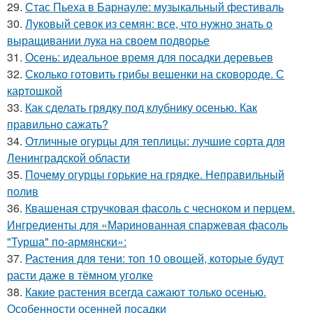
29.
Стас Пьеха в Барнауле: музыкальный фестиваль
30.
Луковый севок из семян: все, что нужно знать о
выращивании лука на своем подворье
31.
Осень: идеальное время для посадки деревьев
32.
Сколько готовить грибы вешенки на сковороде. С
картошкой
33.
Как сделать грядку под клубнику осенью. Как
правильно сажать?
34.
Отличные огурцы для теплицы: лучшие сорта для
Ленинградской области
35.
Почему огурцы горькие на грядке. Неправильный
полив
36.
Квашеная стручковая фасоль с чесноком и перцем.
Ингредиенты для «Маринованная спаржевая фасоль
"Турша" по-армянски»:
37.
Растения для тени: топ 10 овощей, которые будут
расти даже в тёмном уголке
38.
Какие растения всегда сажают только осенью.
Особенности осенней посадки