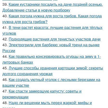
39.
Какие кустарники посадить на даче поздней осенью.
Добавление статьи в новую подборку
40.
Какая погода нужна для роста грибов. Какая погода
нужна для роста грибов?
41.
В тени растет красота: лучшие растения для тёплых
уголков
42.
Подходящие растения для тенистых участков дачи
43.
Электрогрили для барбекю: новый тренд на рынке
России
44.
Как правильно консервировать огурцы на зиму в 1-
литровых банках
45.
Лучшие способы хранения картошки зимой: секреты
долгого сохранения урожая
46.
Как создать уютный уголок с лесными березами на
вашем участке
47.
Как спасти замерзшую капусту: советы и
рекомендации
48.
Надо ли вешенки мыть перед жаркой: мифы и