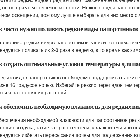
, но не прямым солнечным светом. Нежные виды папоротн
чном освещении, поэтому лучше выбирать для них место с л
ак часто нужно поливать редкие виды папоротников
та полива редких видов папоротников зависит от климатиче
ендуется поливать их 2-3 раза в неделю, в то время как зим
ак создать оптимальные условия температуры для п
едких видов папоротников необходимо поддерживать темпе
ниже 16 градусов ночью. Избегайте резких перепадов темпер
иться на состоянии растений.
ак обеспечить необходимую влажность для редких в
беспечения необходимой влажности для папоротников редк
нения воздуха, такие как распылители, увлажнители или п
ендуется избегать пересыхания почвы для поддержания вл