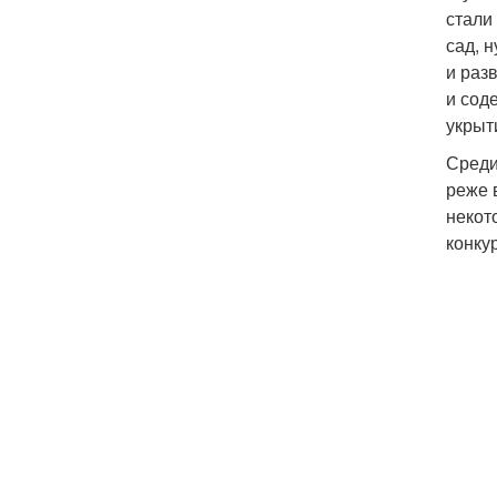
стали
сад, н
и раз
и сод
укрыт
Среди
реже 
некот
конку