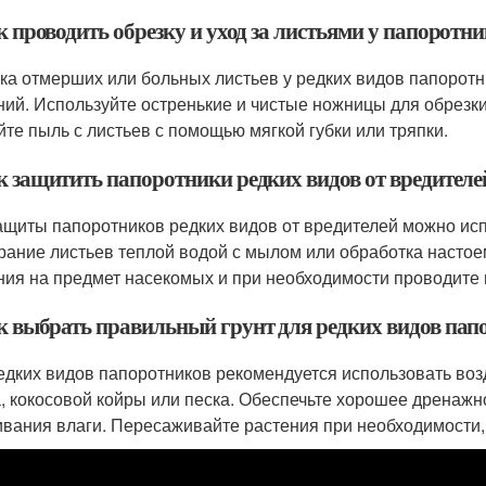
к проводить обрезку и уход за листьями у папоротн
ка отмерших или больных листьев у редких видов папорот
ний. Используйте остренькие и чистые ножницы для обрезки
йте пыль с листьев с помощью мягкой губки или тряпки.
ак защитить папоротники редких видов от вредителе
ащиты папоротников редких видов от вредителей можно исп
рание листьев теплой водой с мылом или обработка настое
ния на предмет насекомых и при необходимости проводите
ак выбрать правильный грунт для редких видов пап
едких видов папоротников рекомендуется использовать воз
, кокосовой койры или песка. Обеспечьте хорошее дренажно
ивания влаги. Пересаживайте растения при необходимости, 