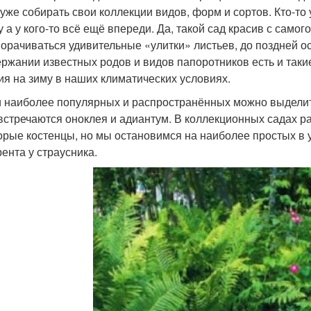
 уже собирать свои коллекции видов, форм и сортов. Кто-т
у а у кого-то всё ещё впереди. Да, такой сад красив с само
ворачиваться удивительные «улитки» листьев, до поздней о
ержании известных родов и видов папоротников есть и так
ия на зиму в наших климатических условиях.
 наиболее популярных и распространённых можно выделить
встречаются оноклея и адиантум. В коллекционных садах ра
орые костенцы, но мы остановимся на наиболее простых в у
рента у страусника.