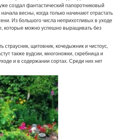
о уже создал фантастический папоротниковый
го начала весны, когда только начинают отрастать
сени. Из большого числа неприхотливых в уходе
ие, которые можно успешно выращивать без
 страусник, щитовник, кочедыжник и чистоус,
стут также вудсии, многоножки, скребница и
ходе и в содержании сортах. Среди них нет