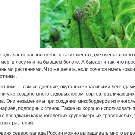
сады часто расположены в таких местах, где очень сложно
мер, в лесу или на бывшем болоте. А бывает и так, что про
зными растениями. Что же делать, если хочется иметь краси
отники .
отники — самые древние, окутанные красивыми легендами
ни уже создано много садовых форм, сортов, различающих
ев. Они незаменимы при создании миксбордеров из многоле
нариев, подпорных стенок. Также их хорошо использовать 
н с посадками как многолетних крупномерных травянистых, 
сных растений.
овиях северо-запада России можно выращивать много видо