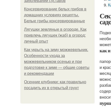
заболеваний суставов
К
Консервирование белых грибов в
Сек
домашних условиях рецепты.
сад
Белые грибы консервированные
Лягушки земляные в огороде. Как
Подко
привлечь лягушек (жаб) в огород:
необх
личный опыт
может
как и
Как укрыть на зиму можжевельник.
Особенности ухода за
папор
можжевельником осенью и при
и кра
подготовке к зиме — общие советы
месяц
и рекомендации
можно
Осенние клубники: как правильно
разба
посадить их в открытый грунт
содер
вноси
пурша