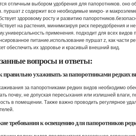
тся отличным выбором удобрения для папоротников. оно 
в. пуршат z содержит все необходимые микро- и макроэлем
бствует здоровому росту и развитию папоротников.безопасн
йствует на растения, минимизируя риск переудобрения и н
му.универсальность применения. подходит для всех видов 
нсированное питание.использование пуршат z, как части р
ет обеспечить их здоровье и красивый внешний вид.
занные вопросы и ответы:
ак правильно ухаживать за папоротниками редких в
хаживания за папоротниками редких видов необходимо обес
ать почву, не допуская пересыхания или излишней влаги, 
ость в помещении. Также важно проводить регулярное удал
телей.
акие требования к освещению для папоротников ред
отники редких видов предпочитают рассеянное освещение,