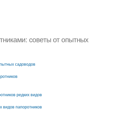
тниками: советы от опытных
опытных садоводов
оротников
ротников редких видов
х видов папоротников