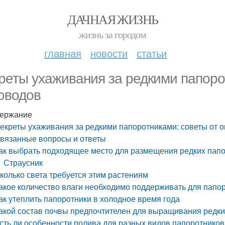
ДАЧНАЯ ЖИЗНЬ
жизнь за городом
главная
новости
статьи
реты ухаживания за редкими папоро
оводов
ержание
екреты ухаживания за редкими папоротниками: советы от 
вязанные вопросы и ответы
ак выбрать подходящее место для размещения редких пап
Страусник
колько света требуется этим растениям
акое количество влаги необходимо поддерживать для папо
ак утеплить папоротники в холодное время года
акой состав почвы предпочтителен для выращивания редки
сть ли особенности полива для разных видов папоротников