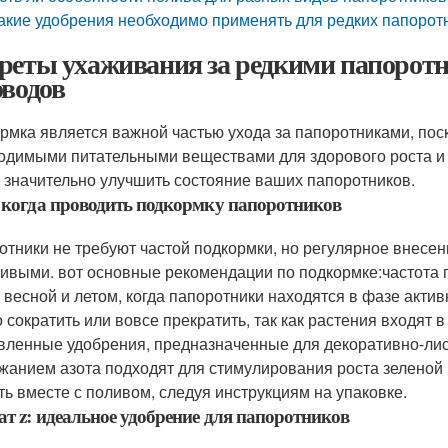
акие удобрения необходимо применять для редких папорот
реты ухаживания за редкими папорот
оводов
рмка является важной частью ухода за папоротниками, пос
одимыми питательными веществами для здорового роста и
 значительно улучшить состояние ваших папоротников.
 когда проводить подкормку папоротников
отники не требуют частой подкормки, но регулярное внесе
сивыми. вот основные рекомендации по подкормке:частота 
 весной и летом, когда папоротники находятся в фазе актив
 сократить или вовсе прекратить, так как растения входят 
вленные удобрения, предназначенные для декоративно-лис
жанием азота подходят для стимулирования роста зеленой
ть вместе с поливом, следуя инструкциям на упаковке.
т z: идеальное удобрение для папоротников