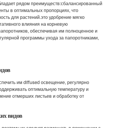
обладает рядом преимуществ:сбалансированный
енты в оптимальных пропорциях, что
ость для растений.это удобрение мягко
егативного влияния на корневую
папоротников, обеспечивая им полноценное и
егулярной программы ухода за папоротниками,
идов
печить им diffused освещение, регулярно
поддерживать оптимальную температуру и
ение отмерших листьев и обработку от
ких видов
 поэтому их следует размещать в помещении с