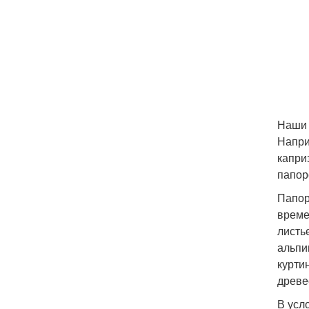
Наши 
Напри
капри
папор
Папор
време
листь
альпи
курти
древе
В усл