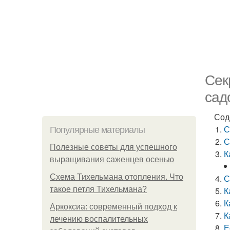
Сек
сад
Сод
С
Популярные материалы
С
Полезные советы для успешного
К
выращивания саженцев осенью
Схема Тихельмана отопления. Что
С
такое петля Тихельмана?
К
К
Аркоксиа: современный подход к
К
лечению воспалительных
Е