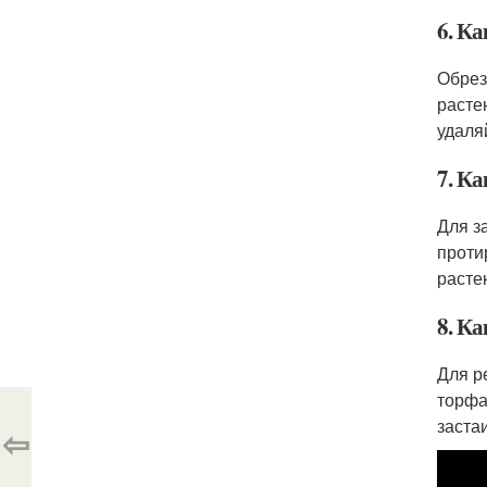
6. Ка
Обрез
расте
удаля
7. К
Для з
проти
расте
8. К
Для р
торфа
заста
⇦