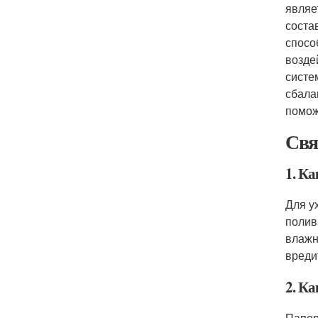
являе
соста
спосо
возде
систе
сбала
помож
Свя
1. К
Для у
полив
влажн
вреди
2. К
Папор