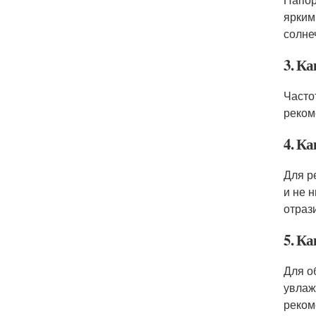
ярким
солне
3. К
Часто
реком
4. К
Для р
и не 
отраз
5. К
Для о
увлаж
реком