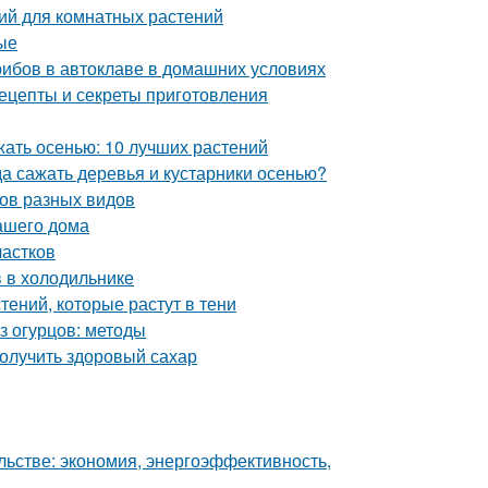
ий для комнатных растений
ые
грибов в автоклаве в домашних условиях
ецепты и секреты приготовления
жать осенью: 10 лучших растений
да сажать деревья и кустарники осенью?
бов разных видов
ашего дома
частков
в в холодильнике
ений, которые растут в тени
из огурцов: методы
олучить здоровый сахар
льстве: экономия, энергоэффективность,