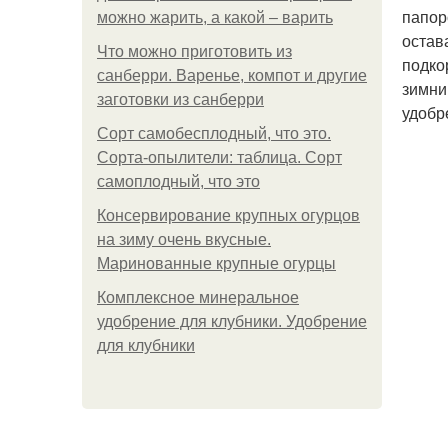
папор
можно жарить, а какой – варить
остав
Что можно приготовить из
подко
санберри. Варенье, компот и другие
зимни
заготовки из санберри
удобр
Сорт самобесплодный, что это.
Сорта-опылители: таблица. Сорт
самоплодный, что это
Консервирование крупных огурцов
на зиму очень вкусные.
Маринованные крупные огурцы
Комплексное минеральное
удобрение для клубники. Удобрение
для клубники