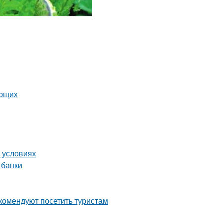
ающих
 условиях
 банки
комендуют посетить туристам