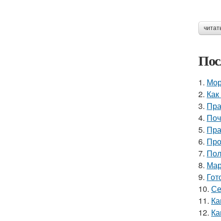
читат
Пос
1.
Мор
2.
Как
3.
Пра
4.
Поч
5.
Пра
6.
Про
7.
Пол
8.
Мар
9.
Гот
10.
Се
11.
Ка
12.
Ка