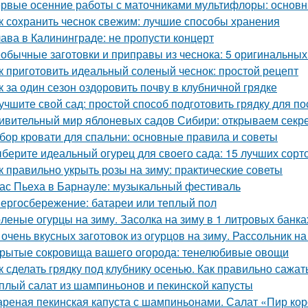
рвые осенние работы с маточниками мультифлоры: основн
к сохранить чеснок свежим: лучшие способы хранения
ава в Калининграде: не пропусти концерт
обычные заготовки и приправы из чеснока: 5 оригинальных
к приготовить идеальный соленый чеснок: простой рецепт
к за один сезон оздоровить почву в клубничной грядке
учшите свой сад: простой способ подготовить грядку для по
ивительный мир яблоневых садов Сибири: открываем секр
бор кровати для спальни: основные правила и советы
берите идеальный огурец для своего сада: 15 лучших сорто
к правильно укрыть розы на зиму: практические советы
ас Пьеха в Барнауле: музыкальный фестиваль
ергосбережение: батареи или теплый пол
леные огурцы на зиму. Засолка на зиму в 1 литровых банка
 очень вкусных заготовок из огурцов на зиму. Рассольник на
рытые сокровища вашего огорода: тенелюбивые овощи
к сделать грядку под клубнику осенью. Как правильно сажат
плый салат из шампиньонов и пекинской капусты
реная пекинская капуста с шампиньонами. Салат «Пир ко