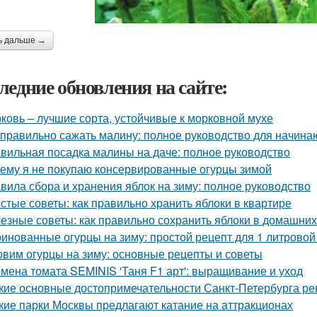
ь дальше →
ледние обновления на сайте:
ковь – лучшие сорта, устойчивые к морковной мухе
 правильно сажать малину: полное руководство для начин
вильная посадка малины на даче: полное руководство
ему я не покупаю консервированные огурцы зимой
вила сбора и хранения яблок на зиму: полное руководство
стые советы: как правильно хранить яблоки в квартире
езные советы: как правильно сохранить яблоки в домашних
инованные огурцы на зиму: простой рецепт для 1 литровой
овим огурцы на зиму: основные рецепты и советы
мена томата SEMINIS 'Таня F1 арт': выращивание и уход
кие основные достопримечательности Санкт-Петербурга ре
кие парки Москвы предлагают катание на аттракционах