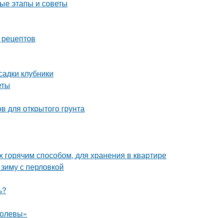
ые этапы и советы
 рецептов
садки клубники
еты
в для открытого грунта
х горячим способом, для хранения в квартире
 зиму с перловкой
ь?
ролевы»