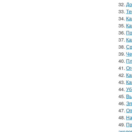
32.
До
33.
Те
34.
Ка
35.
Ка
36.
По
37.
Ка
38.
Ср
39.
Че
40.
Пл
41.
Ог
42.
Ка
43.
Ка
44.
Уб
45.
Вы
46.
Эл
47.
Оп
48.
На
49.
Пр
эколо