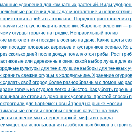
машние удобрения для комнатных растений. Виды удобрен
нелюбивые растения для сада: многолетние и неприхотлив
к приготовить грибы в автоклаве. Порядок приготовления 
к научиться вкусно жарить вешенки. Жареные вешенки — р
чему огурцы горькие на грядке. Неправильный полив
кие многолетники посадить осенью на даче. Какие цветы са
оки посадки плодовых деревьев и кустарников осенью. Ког
рез сколько дней после дождя появляются грибы. Рост гри
астиковые или деревянные окна: какой выбор лучше для в
ородные культуры для тени: лучшие выборы для теневых у
к хранить свежие огурцы в холодильнике. Хранение огурцо
к сделать свой огород более разнообразным с помощью раст
ираем горечь из огурцов легко и быстро. Как убрать горечь 
ращивание стевии в домашних условиях: простой способ п
ектрогрили для барбекю: новый тренд на рынке России
тимальные сроки и способы соления капусты на зиму
до ли вешенки мыть перед жаркой: мифы и правда
еимущества использования газобетонных блоков в строите
гичность