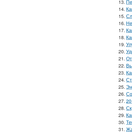
13.
Пе
14.
Ка
15.
Сл
16.
Не
17.
Ка
18.
Ка
19.
Ул
20.
Уд
21.
От
22.
Вы
23.
Ка
24.
Ст
25.
Эн
26.
Со
27.
20
28.
Ск
29.
Ка
30.
Те
31.
Жа