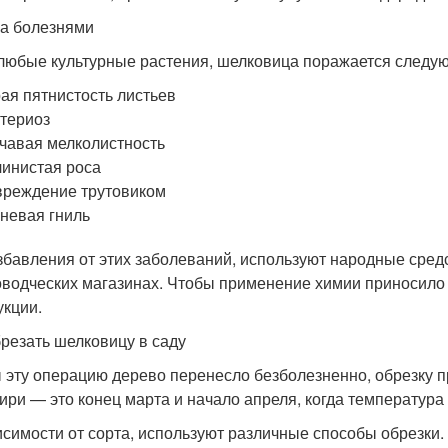
а болезнями
 любые культурные растения, шелковица поражается следу
ая пятнистость листьев
териоз
чавая мелколистность
инистая роса
реждение трутовиком
невая гниль
збавления от этих заболеваний, используют народные сред
оводческих магазинах. Чтобы применение химии приносило п
укции.
брезать шелковицу в саду
 эту операцию дерево перенесло безболезненно, обрезку пр
ири — это конец марта и начало апреля, когда температура
исимости от сорта, используют различные способы обрезки