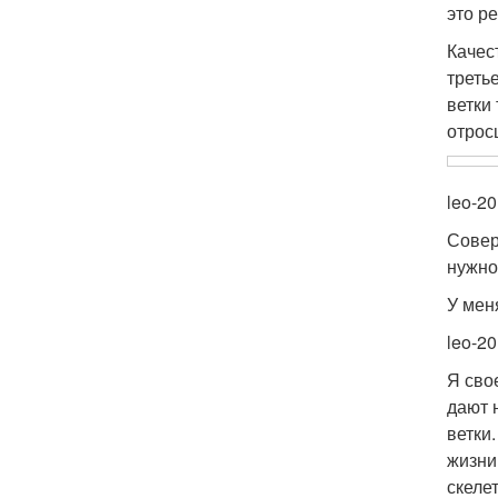
это р
Качес
треть
ветки
отрос
leo-20
Совер
нужно
У мен
leo-20
Я сво
дают 
ветки
жизни
скеле