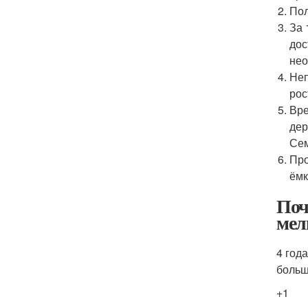
Пол
За 
дос
нео
Неп
рос
Вре
дер
Сем
Про
ёмк
Поч
мел
4 год
больш
+1