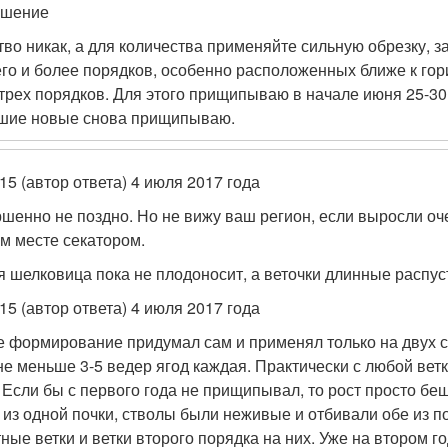
ешение
тво никак, а для количества применяйте сильную обрезку, 
его и более порядков, особенно расположенных ближе к гор
 трех порядков. Для этого прищипываю в начале июня 25-30
шие новые снова прищипываю.
15 (автор ответа) 4 июля 2017 года
шенно не поздно. Но не вижу ваш регион, если выросли оче
м месте секатором.
я шелковица пока не плодоносит, а веточки длинные распу
15 (автор ответа) 4 июля 2017 года
е формирование придумал сам и применял только на двух с
не меньше 3-5 ведер ягод каждая. Практически с любой ветк
. Если бы с первого года не прищипывал, то рост просто беш
 из одной почки, стволы были неживые и отбивали обе из п
тные ветки и ветки второго порядка на них. Уже на втором 