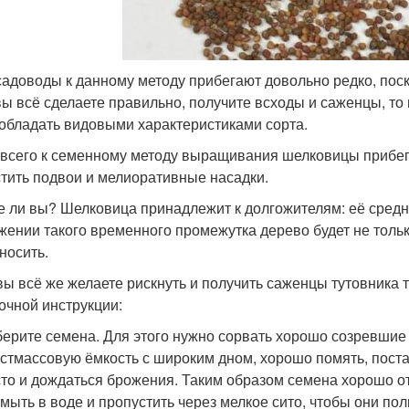
садоводы к данному методу прибегают довольно редко, поск
вы всё сделаете правильно, получите всходы и саженцы, то
 обладать видовыми характеристиками сорта.
всего к семенному методу выращивания шелковицы прибега
тить подвои и мелиоративные насадки.
е ли вы? Шелковица принадлежит к долгожителям: её средн
жении такого временного промежутка дерево будет не толь
носить.
вы всё же желаете рискнуть и получить саженцы тутовника
очной инструкции:
ерите семена. Для этого нужно сорвать хорошо созревшие
стмассовую ёмкость с широким дном, хорошо помять, пост
то и дождаться брожения. Таким образом семена хорошо о
мыть в воде и пропустить через мелкое сито, чтобы они пол