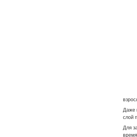
взрос
Даже 
слой 
Для з
время