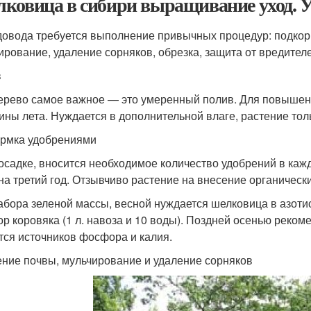
ковица в сибири выращивание уход. Ух
довода требуется выполнение привычных процедур: подкорм
ирование, удаление сорняков, обрезка, защита от вредителе
в
ерево самое важное — это умеренный полив. Для повышени
ины лета. Нуждается в дополнительной влаге, растение тол
рмка удобрениями
осадке, вносится необходимое количество удобрений в каж
на третий год. Отзывчиво растение на внесение органически
абора зеленой массы, весной нуждается шелковица в азотис
ор коровяка (1 л. навоза и 10 воды). Поздней осенью реком
тся источников фосфора и калия.
ние почвы, мульчирование и удаление сорняков