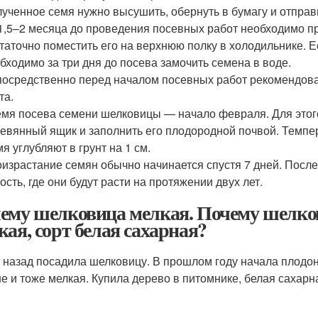
ученное семя нужно высушить, обернуть в бумагу и отправи
1,5–2 месяца до проведения посевных работ необходимо п
таточно поместить его на верхнюю полку в холодильнике. 
бходимо за три дня до посева замочить семена в воде.
осредственно перед началом посевных работ рекомендова
та.
мя посева семени шелковицы — начало февраля. Для этог
евянный ящик и заполнить его плодородной почвой. Темпер
я углубляют в грунт на 1 см.
израстание семян обычно начинается спустя 7 дней. После
ость, где они будут расти на протяжении двух лет.
ему шелковица мелкая. Почему шелков
кая, сорт белая сахарная?
а назад посадила шелковицу. В прошлом году начала плодонос
е и тоже мелкая. Купила дерево в питомнике, белая сахарн