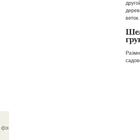
друго
дерев
веток
Шел
гру
Размн
садов
⇦