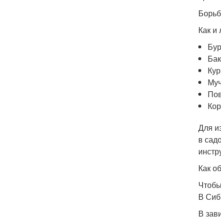
Борьб
Как и
Бур
Бак
Кур
Муч
Пов
Кор
Для и
в сад
инстр
Как о
Чтобы
В Сиб
В зав