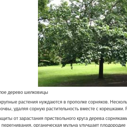
лое дерево шелковицы
крупные растения нуждаются в прополке сорняков. Нескольк
почвы, удаляя сорную растительность вместе с корешками.
ащиты от зарастания приствольного круга дерева сорнякам
 перегнивания, органическая мульча улучшает плодородие