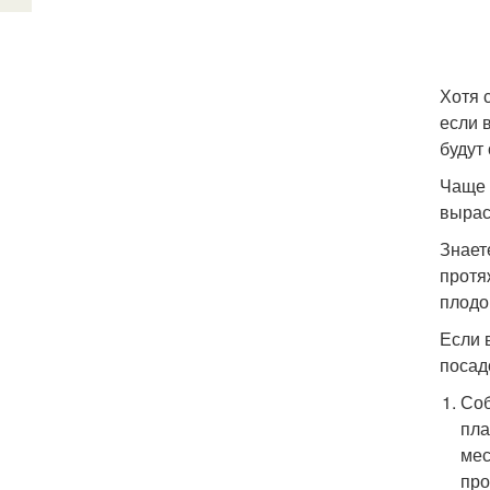
Хотя 
если 
будут
Чаще 
вырас
Знает
протя
плодо
Если 
посад
Соб
пла
мес
про