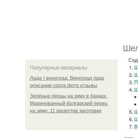
Шел
Сод
Ш
Популярные материалы
Ш
Лада т виноград. Виноград лада
П
описание сорта фото отзывы
Ш
Зеленые перцы на зиму в банках.
Маринованный болгарский перец
на зиму: 11 рецептов заготовки
Ш
Ш
В