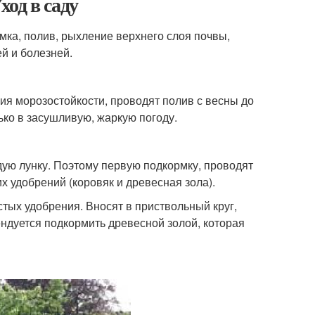
од в саду
ка, полив, рыхление верхнего слоя почвы,
й и болезней.
я морозостойкости, проводят полив с весны до
ько в засушливую, жаркую погоду.
дую лунку. Поэтому первую подкормку, проводят
х удобрений (коровяк и древесная зола).
тых удобрения. Вносят в приствольный круг,
ендуется подкормить древесной золой, которая