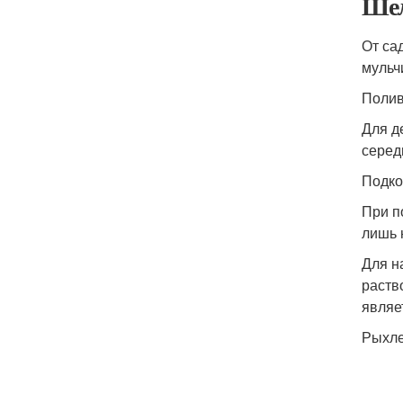
Шел
От са
мульч
Поли
Для д
серед
Подко
При п
лишь 
Для н
раств
являе
Рыхле