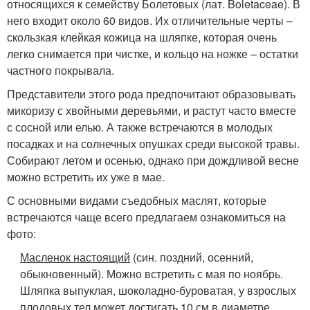
относящихся к семейству Болетовых (лат. Boletaceae). В
него входит около 60 видов. Их отличительные черты –
скользкая клейкая кожица на шляпке, которая очень
легко снимается при чистке, и кольцо на ножке – остатки
частного покрывала.
Представители этого рода предпочитают образовывать
микоризу с хвойными деревьями, и растут часто вместе
с сосной или елью. А также встречаются в молодых
посадках и на солнечных опушках среди высокой травы.
Собирают летом и осенью, однако при дождливой весне
можно встретить их уже в мае.
С основными видами съедобных маслят, которые
встречаются чаще всего предлагаем ознакомиться на
фото:
Масленок настоящий
(син. поздний, осенний,
обыкновенный). Можно встретить с мая по ноябрь.
Шляпка выпуклая, шоколадно-буроватая, у взрослых
плодовых тел может достигать 10 см в диаметре.