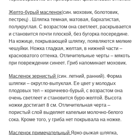
Желто-бурый масленок
(син. моховик, болотовик,
пестрец) . Шляпка темная, матовая, бархатистая,
полукруглая. С возрастом она светлеет, раскрывается
и становится почти плоской, без бугорка посередине.
На кожице, покрывающей шляпку, появляются мелкие
чешуйки. Ножка гладкая, желтая, в нижней части –
красноватого оттенка. Отличительные черты – мякоть
при повреждении синеет. Гриб напоминает моховик.
Масленок зернистый
(син. летний, ранний). Форма
шляпки – округло-выпуклая. Ее цвет у молодых
плодовых тел – коричнево-бурый, с возрастом она
очень светлеет и становится буро-желтой. Высота
ножки достигает 8 см. Отличительная черта –
пористый слой выделяет капельки молочно-белого
сока. Кроме того, у гриба нет покрывала на ножке.
Масленок примечательный.
Ярко-рыжая шляпка,