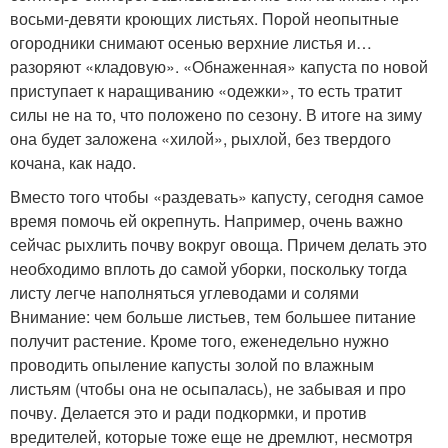
восьми-девяти кроющих листьях. Порой неопытные
огородники снимают осенью верхние листья и…
разоряют «кладовую». «Обнаженная» капуста по новой
приступает к наращиванию «одежки», то есть тратит
силы не на то, что положено по сезону. В итоге на зиму
она будет заложена «хилой», рыхлой, без твердого
кочана, как надо.
Вместо того чтобы «раздевать» капусту, сегодня самое
время помочь ей окрепнуть. Например, очень важно
сейчас рыхлить почву вокруг овоща. Причем делать это
необходимо вплоть до самой уборки, поскольку тогда
листу легче наполняться углеводами и солями
Внимание: чем больше листьев, тем большее питание
получит растение. Кроме того, еженедельно нужно
проводить опыление капусты золой по влажным
листьям (чтобы она не осыпалась), не забывая и про
почву. Делается это и ради подкормки, и против
вредителей, которые тоже еще не дремлют, несмотря