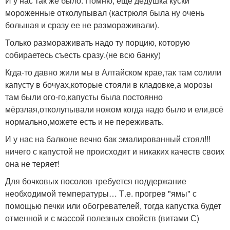
И у нас так же было. Помню, еще дедушка куски
мороженные отколупывал (кастрюля была ну очень
большая и сразу ее не размораживали).
Только размораживать надо ту порцию, которую
собираетесь съесть сразу.(не всю банку)
Кгда-то давно жили мы в Алтайском крае,так там солили
капусту в бочуах,которые стояли в кладовке,а морозы
там были ого-го,капусты была постоянно
мёрзлая,отколупывали ножом когда надо было и ели,всё
нормально,можете есть и не переживать.
И у нас на балконе вечно бак эмалированный стоял!!!
ничего с капустой не происходит и никаких качеств своих
она не теряет!
Для бочковых посолов требуется поддержание
необходимой температуры… Т.е. прогрев "ямы" с
помощью печки или обогревателей, тогда капустка будет
отменной и с массой полезных свойств (витами С)