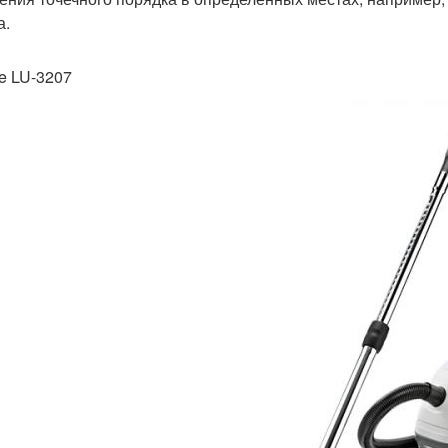
а.
 LU-3207