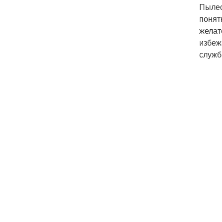
Пылес
понят
желат
избеж
служб