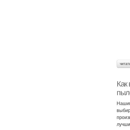
читат
Как
пыл
Нашим
выбир
произ
лучши