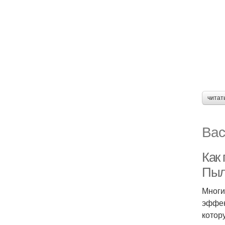
читат
Вас
Как
Пыл
Многи
эффек
котор