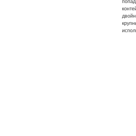
попад
конте
двойн
крупн
испол