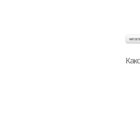
читат
Как