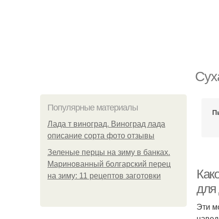
Сух
Популярные материалы
П
Лада т виноград. Виноград лада
описание сорта фото отзывы
Зеленые перцы на зиму в банках.
Маринованный болгарский перец
Как
на зиму: 11 рецептов заготовки
для
Эти м
навед