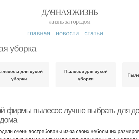
ДАЧНАЯ ЖИЗНЬ
жизнь за городом
главная
новости
статьи
ая уборка
ылесосы для сухой
Пылесос для сухой
Пыле
уборки
уборки
ой фирмы пылесос лучше выбрать для д
 дома
одели очень востребованы из-за своих небольших размеров
ения точечного порядка в определенных местах, например, 