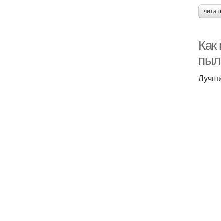
читат
Как
пыл
Лучши