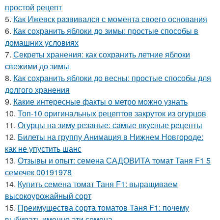
простой рецепт
5.
Как Ижевск развивался с момента своего основания
6.
Как сохранить яблоки до зимы: простые способы в
домашних условиях
7.
Секреты хранения: как сохранить летние яблоки
свежими до зимы
8.
Как сохранить яблоки до весны: простые способы для
долгого хранения
9.
Какие интересные факты о метро можно узнать
10.
Топ-10 оригинальных рецептов закруток из огурцов
11.
Огурцы на зиму резаные: самые вкусные рецепты
12.
Билеты на группу Анимация в Нижнем Новгороде:
как не упустить шанс
13.
Отзывы и опыт: семена САДОВИТА томат Таня F1 5
семечек 00191978
14.
Купить семена томат Таня F1: выращиваем
высокоурожайный сорт
15.
Преимущества сорта томатов Таня F1: почему
выбирать именно эти семена