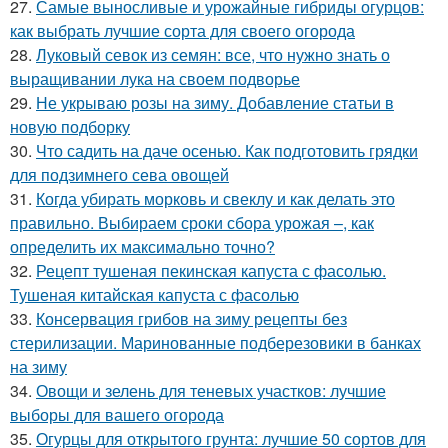
27.
Самые выносливые и урожайные гибриды огурцов:
как выбрать лучшие сорта для своего огорода
28.
Луковый севок из семян: все, что нужно знать о
выращивании лука на своем подворье
29.
Не укрываю розы на зиму. Добавление статьи в
новую подборку
30.
Что садить на даче осенью. Как подготовить грядки
для подзимнего сева овощей
31.
Когда убирать морковь и свеклу и как делать это
правильно. Выбираем сроки сбора урожая –, как
определить их максимально точно?
32.
Рецепт тушеная пекинская капуста с фасолью.
Тушеная китайская капуста с фасолью
33.
Консервация грибов на зиму рецепты без
стерилизации. Маринованные подберезовики в банках
на зиму
34.
Овощи и зелень для теневых участков: лучшие
выборы для вашего огорода
35.
Огурцы для открытого грунта: лучшие 50 сортов для