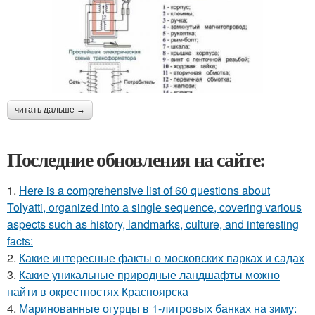
читать дальше →
Последние обновления на сайте:
1.
Here is a comprehensive list of 60 questions about
Tolyatti, organized into a single sequence, covering various
aspects such as history, landmarks, culture, and interesting
facts:
2.
Какие интересные факты о московских парках и садах
3.
Какие уникальные природные ландшафты можно
найти в окрестностях Красноярска
4.
Маринованные огурцы в 1-литровых банках на зиму: