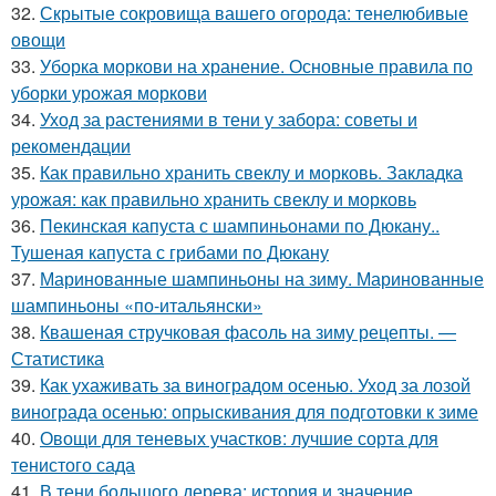
32.
Скрытые сокровища вашего огорода: тенелюбивые
овощи
33.
Уборка моркови на хранение. Основные правила по
уборки урожая моркови
34.
Уход за растениями в тени у забора: советы и
рекомендации
35.
Как правильно хранить свеклу и морковь. Закладка
урожая: как правильно хранить свеклу и морковь
36.
Пекинская капуста с шампиньонами по Дюкану..
Тушеная капуста с грибами по Дюкану
37.
Маринованные шампиньоны на зиму. Маринованные
шампиньоны «по-итальянски»
38.
Квашеная стручковая фасоль на зиму рецепты. —
Статистика
39.
Как ухаживать за виноградом осенью. Уход за лозой
винограда осенью: опрыскивания для подготовки к зиме
40.
Овощи для теневых участков: лучшие сорта для
тенистого сада
41.
В тени большого дерева: история и значение