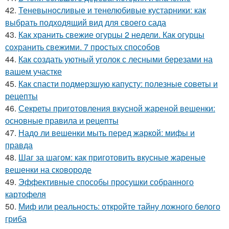
42.
Теневыносливые и тенелюбивые кустарники: как
выбрать подходящий вид для своего сада
43.
Как хранить свежие огурцы 2 недели. Как огурцы
сохранить свежими. 7 простых способов
44.
Как создать уютный уголок с лесными березами на
вашем участке
45.
Как спасти подмерзшую капусту: полезные советы и
рецепты
46.
Секреты приготовления вкусной жареной вешенки:
основные правила и рецепты
47.
Надо ли вешенки мыть перед жаркой: мифы и
правда
48.
Шаг за шагом: как приготовить вкусные жареные
вешенки на сковороде
49.
Эффективные способы просушки собранного
картофеля
50.
Миф или реальность: откройте тайну ложного белого
гриба