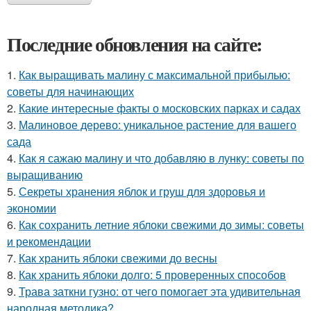
Последние обновления на сайте:
1.
Как выращивать малину с максимальной прибылью:
советы для начинающих
2.
Какие интересные факты о московских парках и садах
3.
Малиновое дерево: уникальное растение для вашего
сада
4.
Как я сажаю малину и что добавляю в лунку: советы по
выращиванию
5.
Секреты хранения яблок и груш для здоровья и
экономии
6.
Как сохранить летние яблоки свежими до зимы: советы
и рекомендации
7.
Как хранить яблоки свежими до весны
8.
Как хранить яблоки долго: 5 проверенных способов
9.
Трава заткни гузно: от чего помогает эта удивительная
народная методика?