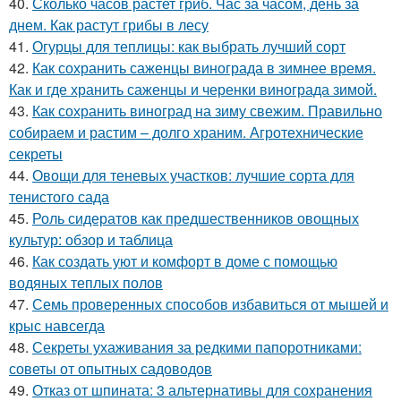
40.
Сколько часов растет гриб. Час за часом, день за
днем. Как растут грибы в лесу
41.
Огурцы для теплицы: как выбрать лучший сорт
42.
Как сохранить саженцы винограда в зимнее время.
Как и где хранить саженцы и черенки винограда зимой.
43.
Как сохранить виноград на зиму свежим. Правильно
собираем и растим – долго храним. Агротехнические
секреты
44.
Овощи для теневых участков: лучшие сорта для
тенистого сада
45.
Роль сидератов как предшественников овощных
культур: обзор и таблица
46.
Как создать уют и комфорт в доме с помощью
водяных теплых полов
47.
Семь проверенных способов избавиться от мышей и
крыс навсегда
48.
Секреты ухаживания за редкими папоротниками:
советы от опытных садоводов
49.
Отказ от шпината: 3 альтернативы для сохранения