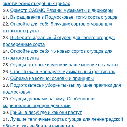
экзотических съедобных грибах
20.
Оркестр CAGMO Рязань: музыканты и дирижеры
21.
Выращивайте в Подмосковье: топ-3 сорта огурцов
22.
Откройте для себя 5 лучших сортов огурцов для
открытого грунта
23.
Выберите идеальный огурец для своего огорода:
проверенные сорта
24.
Откройте для себя 15 новых сортов огурцов для
открытого грунта
25.
Огурцы, которые изменили наше мнение о салатах
26.
Стас Пьеха в Барнауле: музыкальный фестиваль
27.
Обрезка на кольцо: основы и принципы
28.
Подготовьтесь к уборке тыквы: лучшие практики для
подмосковья
29.
Огурцы дольками на зиму. Особенности
маринования огурцов дольками
30.
Грибы в лесу: где и как они растут
31.
Лучшие тепличные сорта огурцов для ленинградской
области: как выбрать и вырастить