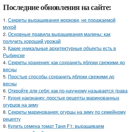
Последние обновления на сайте:
1.
Секреты выращивания моркови, не поражаемой
мухой
2.
Основные правила выращивания малины: как
получить хороший урожай
3.
Какие уникальные архитектурные объекты есть в
Рыбинске
4.
Секреты хранения: как сохранить яблоки свежими до
весны
5.
Простые способы сохранить яблоки свежими до
весны
6.
Откройте для себя: как по-научному называется трава
7.
Кухня наизнанку: простые рецепты маринованных
огурцов на зиму
8.
Секреты маринования: огурцы на зиму по семейному
рецепту
9.
Купить семена томат Таня F1: выращиваем