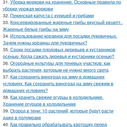
31.
Уборка моркови на хранение. Основные правила по
уборки урожая моркови
32.
Пекинская капуста с курицей и грибами
33.
Консервированные жареные грибы вкусный рецепт..
Жареные белые грибы на зиму
34.
Использование корзинок для посадки луковичных.
Зачем нужны корзины для луковичных?
35.
Сроки посадки плодовых деревьев и кустарников
осенью. Когда сажать деревья и кустарники осенью?
36.
Огородные культуры для теневых участков: как
выбрать растения, которым не нужно много света
37.
Как сохранить виноград на зиму в домашних
условиях. Как сохранить виноград на зиму свежим в
домашних условиях?
38.
Как хранить свежие огурцы в холодильнике.
Хранение огурцов в холодильнике
39.
Огород в тени: 10 растений, которые будут расти
даже в полумраке
40.
Как правильно обрабатывать картошку перед