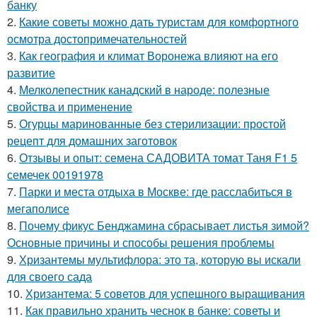
банку
2.
Какие советы можно дать туристам для комфортного
осмотра достопримечательностей
3.
Как география и климат Воронежа влияют на его
развитие
4.
Мелколепестник канадский в народе: полезные
свойства и применение
5.
Огурцы маринованные без стерилизации: простой
рецепт для домашних заготовок
6.
Отзывы и опыт: семена САДОВИТА томат Таня F1 5
семечек 00191978
7.
Парки и места отдыха в Москве: где расслабиться в
мегаполисе
8.
Почему фикус Бенджамина сбрасывает листья зимой?
Основные причины и способы решения проблемы
9.
Хризантемы мультифлора: это та, которую вы искали
для своего сада
10.
Хризантема: 5 советов для успешного выращивания
11.
Как правильно хранить чеснок в банке: советы и