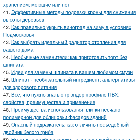
хранением: моющие или нет
41.
Эффективные методы подрезки кроны для снижения
высоты деревьев
42.
Как правильно укрыть виноград на зиму в условиях
Подмосковья
43.
Как выбрать идеальный радиатор отопления для
вашего дома
44.
Необычные заменители: как приготовить торт без
шпината
45.
Идеи для замены шпината в вашем любимом смузи
46.
Шпинат - необязательный ингредиент: альтернативы
для здорового питания
47.
Все, что нужно знать о грюндер профиле ПВХ:
свойства, преимущества и применение
48.
Преимущества использования плитки песчано
полимерной для облицовки фасадов зданий
49.
Опасный подражатель: как отличить несъедобный
двойник белого гриба
50.
Не только подберезовики: какие еще двойники есть у