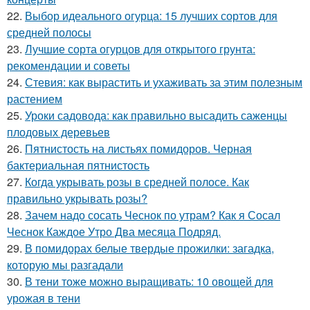
22.
Выбор идеального огурца: 15 лучших сортов для
средней полосы
23.
Лучшие сорта огурцов для открытого грунта:
рекомендации и советы
24.
Стевия: как вырастить и ухаживать за этим полезным
растением
25.
Уроки садовода: как правильно высадить саженцы
плодовых деревьев
26.
Пятнистость на листьях помидоров. Черная
бактериальная пятнистость
27.
Когда укрывать розы в средней полосе. Как
правильно укрывать розы?
28.
Зачем надо сосать Чеснок по утрам? Как я Сосал
Чеснок Каждое Утро Два месяца Подряд.
29.
В помидорах белые твердые прожилки: загадка,
которую мы разгадали
30.
В тени тоже можно выращивать: 10 овощей для
урожая в тени