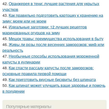
42.
Оранжерея в тени: лучшие растения для укрытых
участков
43.
Как правильно подготовить картошку к хранению на
зиму: моем или не моем
44.
Идеальные заготовки: 12 лучших рецептов
маринованных огурцов на зиму
45.
Мешок травы: преимущества использования в быту
46.
Живы ли розы после весенних заморозков: миф или
реальность
47.
Необычные способы использования мороженной
капусты в кулинарии
48.
Как спасти рассаду капусты после заморозков:
основные правила первой помощи
49.
Как приготовить вкусные бисквиты без шпината
50.
Как шпинат может улучшить ваше здоровье и помочь
в похудении
Популярные материалы