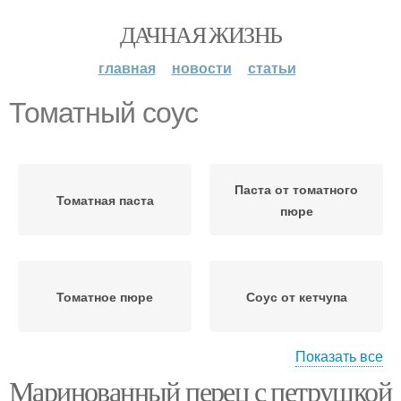
ДАЧНАЯ ЖИЗНЬ
главная
новости
статьи
Томатный соус
Паста от томатного
Томатная паста
пюре
Томатное пюре
Соус от кетчупа
Показать все
Маринованный перец с петрушкой
Соус от красного