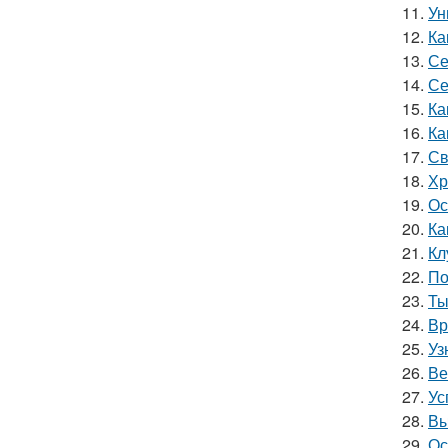
11.
Ун
12.
Ка
13.
Се
14.
Се
15.
Ка
16.
Ка
17.
Св
18.
Хр
19.
Ос
20.
Ка
21.
Кл
22.
По
23.
Ты
24.
Вр
25.
Уз
26.
Ве
27.
Ус
28.
Вы
29.
Ос