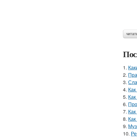
читат
Пос
1.
Как
2.
Пра
3.
Сла
4.
Как
5.
Как
6.
Про
7.
Как
8.
Как
9.
Муз
10.
Ре