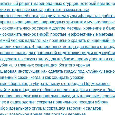
икальный рецепт маринованных огурцов, который вам пон
кие интересные места работают в межсезонье
креты осенней посадки хризантем мультифлора: как добит
креты выращивания шаровидных хризантем мультифлоры: 
к сохранить чеснок свежим долгие месяцы: хранение в банк
к сохранить чеснок зимой: простые и эффективные методы
ежий чеснок надолго: как правильно хранить очищенный че
анение чеснока: 4 проверенных метода для вашего огород
новные шаги для правильной подготовки грядки под клубни
к сделать высокую грядку для клубники: преимущества и со
убника: 3 главных секрета для богатого урожая
шаговая инструкция: как сделать грядку под клубнику весно
квенный сезон: когда и как собирать урожай
емя сбора: когда убирать тыкву с огорода в Подмосковье
найте, как плодоносит яблоня после посадки и получите бо
сенние посадки: как правильно высадить плодовые деревь
пех в садоводстве: секреты правильного посадки яблони
бор идеального огурца: сорта для засолки и салатов
ень: идеальное время для посадки деревьев