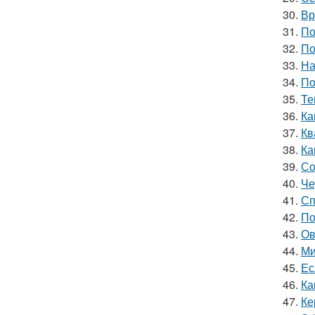
30.
Вр
31.
По
32.
По
33.
На
34.
По
35.
Те
36.
Ка
37.
Кв
38.
Ка
39.
Со
40.
Че
41.
Сп
42.
По
43.
Ов
44.
Ми
45.
Ес
46.
Ка
47.
Ке