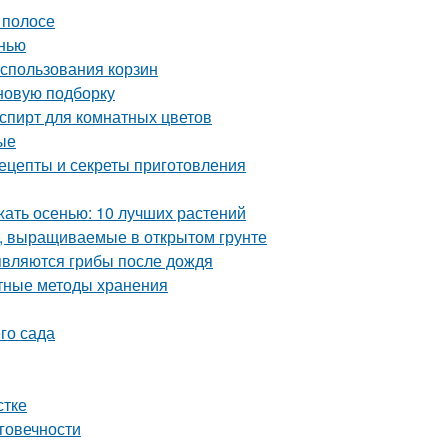
 полосе
нью
использования корзин
 новую подборку
пирт для комнатных цветов
ые
ецепты и секреты приготовления
жать осенью: 10 лучших растений
, выращиваемые в открытом грунте
являются грибы после дождя
ртные методы хранения
го сада
стке
говечности