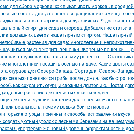
емя для сбора моркови: как выкапывать морковь в средней
лезные советы для успешного выращивания саженцев осе
садка тюльпанов в корзины для луковичных. 9 достоинств 
шатырный спирт для сада и огорода. Добавление статьи в
лив домашних цветов нашатырным спиртом. Нашатырный с
нелюбивые растения для сада: многолетние и неприхотлив
к научиться вкусно жарить вешенки. Жареные вешенки — р
ашеная стручковая фасоль на зиму рецепты. — Статистика
кие многолетники посадить осенью на даче. Какие цветы са
рта огурцов для Северо-Запада. Сорта для Северо-Запада
рез сколько появляются грибы после дождя. Как быстро по
особ, как сохранить огурцы свежими длительно. Нестанда
дходящие растения для тенистых участков дачи
ощи для тени: лучшие растения для теневых участков ваше
ф или реальность: почему редька боится мороза
ли горькие огурцы: причины и способы исправления вкуса
к создать уютный уголок с лесными березами на вашем уча
ракам Супертермо 30: новый уровень эффективности и дол