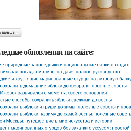
ь дальше →
ледние обновления на сайте:
ие природные заповедники и национальные парки находятс
вильная посадка малины на даче: полное руководство
дкие и хрустящие маринованные огурцы на литровую банку
 сохранить домашние яблоки до февраля: простые советы
 Ижевск развивался с момента своего основания
стые способы сохранить яблоки свежими до весны
 сохранить яблоки и груши до зимы: полезные советы и пр
 сохранить яблоки на зиму до самой весны: полезные сове
еи Москвы: путешествие в мир искусства и истории
цепт маринованных огурцов без закатки с уксусом: простой