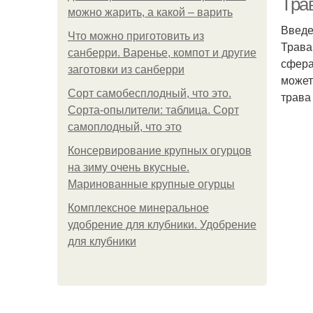
Трав
можно жарить, а какой – варить
Введ
Что можно приготовить из
Трава
санберри. Варенье, компот и другие
сфера
заготовки из санберри
может
Сорт самобесплодный, что это.
трава
Сорта-опылители: таблица. Сорт
самоплодный, что это
Консервирование крупных огурцов
на зиму очень вкусные.
Маринованные крупные огурцы
Комплексное минеральное
удобрение для клубники. Удобрение
для клубники