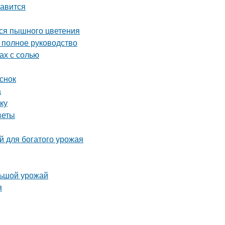
равится
ься пышного цветения
полное руководство
ах с солью
снок
а
ку
веты
й для богатого урожая
льшой урожай
я