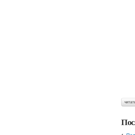
читат
Пос