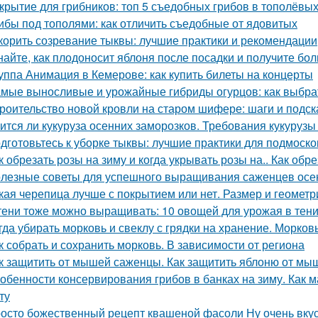
крытие для грибников: топ 5 съедобных грибов в тополёвы
ибы под тополями: как отличить съедобные от ядовитых
корить созревание тыквы: лучшие практики и рекомендации
найте, как плодоносит яблоня после посадки и получите бо
уппа Анимация в Кемерове: как купить билеты на концерты
мые выносливые и урожайные гибриды огурцов: как выбрат
роительство новой кровли на старом шифере: шаги и подск
ится ли кукуруза осенних заморозков. Требования кукурузы
дготовьтесь к уборке тыквы: лучшие практики для подмоско
к обрезать розы на зиму и когда укрывать розы на.. Как обр
лезные советы для успешного выращивания саженцев осе
кая черепица лучше с покрытием или нет. Размер и геометр
тени тоже можно выращивать: 10 овощей для урожая в тен
гда убирать морковь и свеклу с грядки на хранение. Морков
к собрать и сохранить морковь. В зависимости от региона
к защитить от мышей саженцы. Как защитить яблоню от мы
обенности консервирования грибов в банках на зиму. Как м
ту
осто божественный рецепт квашеной фасоли Ну очень вку