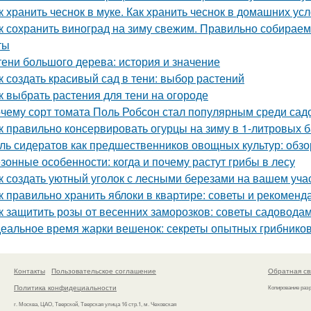
к хранить чеснок в муке. Как хранить чеснок в домашних ус
к сохранить виноград на зиму свежим. Правильно собираем
ты
тени большого дерева: история и значение
к создать красивый сад в тени: выбор растений
к выбрать растения для тени на огороде
чему сорт томата Поль Робсон стал популярным среди сад
к правильно консервировать огурцы на зиму в 1-литровых 
ль сидератов как предшественников овощных культур: обзо
зонные особенности: когда и почему растут грибы в лесу
к создать уютный уголок с лесными березами на вашем уча
к правильно хранить яблоки в квартире: советы и рекоменд
к защитить розы от весенних заморозков: советы садовода
еальное время жарки вешенок: секреты опытных грибнико
Контакты
Пользовательское соглашение
Обратная св
Политика конфидециальности
Копирование раз
г. Москва, ЦАО, Тверской, Тверская улица 16 стр.1, м. Чеховская