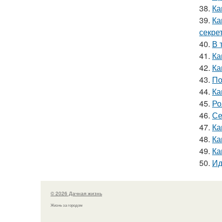
38.
Ка
39.
Ка
секре
40.
В 
41.
Ка
42.
Ка
43.
По
44.
Ка
45.
Ро
46.
Се
47.
Ка
48.
Ка
49.
Ка
50.
Ид
© 2026 Дачная жизнь
Жизнь за городом