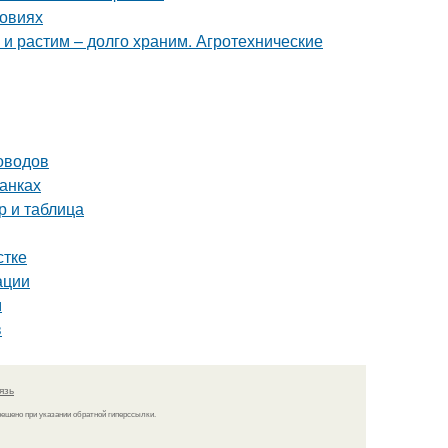
ловиях
 и растим – долго храним. Агротехнические
оводов
банках
р и таблица
стке
ации
м
в
язь
решено при указании обратной гиперссылки.