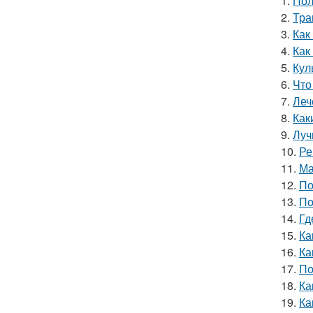
1.
Пол
2.
Тра
3.
Как
4.
Как
5.
Кул
6.
Что
7.
Леч
8.
Как
9.
Луч
10.
Ре
11.
Ма
12.
По
13.
По
14.
Гд
15.
Ка
16.
Ка
17.
По
18.
Ка
19.
Ка