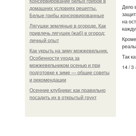
Консервирование белых грибов в
Дело 
домашних условиях рецепты.
защит
Белые грибы консервированные
на ос
Лягушки земляные в огороде. Как
кажду
привлечь лягушек (жаб) в огород:
Кроме
личный опыт
реаль
Как укрыть на зиму можжевельник.
Так ка
Особенности ухода за
можжевельником осенью и при
14 / 3
подготовке к зиме — общие советы
и рекомендации
Осенние клубники: как правильно
посадить их в открытый грунт