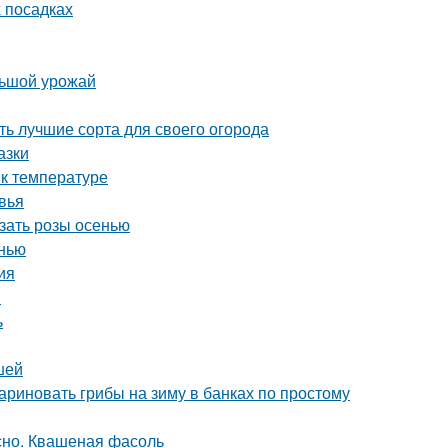
х посадках
льшой урожай
ь лучшие сорта для своего огорода
азки
 к температуре
вья
езать розы осенью
нью
ия
и
ь
шей
ариновать грибы на зиму в банках по простому
сно. Квашеная фасоль