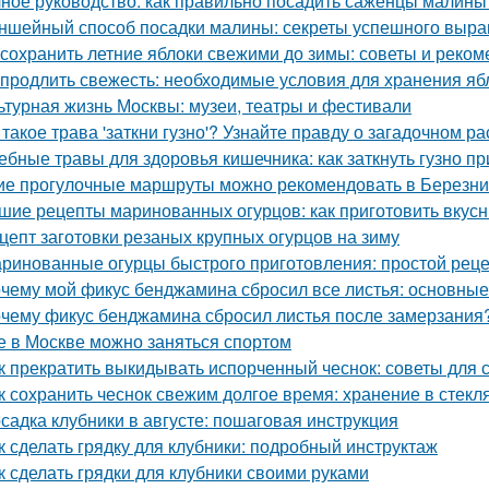
ное руководство: как правильно посадить саженцы малины
ншейный способ посадки малины: секреты успешного выр
 сохранить летние яблоки свежими до зимы: советы и реко
 продлить свежесть: необходимые условия для хранения яб
ьтурная жизнь Москвы: музеи, театры и фестивали
 такое трава 'заткни гузно'? Узнайте правду о загадочном р
ебные травы для здоровья кишечника: как заткнуть гузно п
ие прогулочные маршруты можно рекомендовать в Березни
шие рецепты маринованных огурцов: как приготовить вкус
цепт заготовки резаных крупных огурцов на зиму
ринованные огурцы быстрого приготовления: простой рец
чему мой фикус бенджамина сбросил все листья: основны
чему фикус бенджамина сбросил листья после замерзания?
е в Москве можно заняться спортом
к прекратить выкидывать испорченный чеснок: советы для 
к сохранить чеснок свежим долгое время: хранение в стекл
садка клубники в августе: пошаговая инструкция
к сделать грядку для клубники: подробный инструктаж
к сделать грядки для клубники своими руками