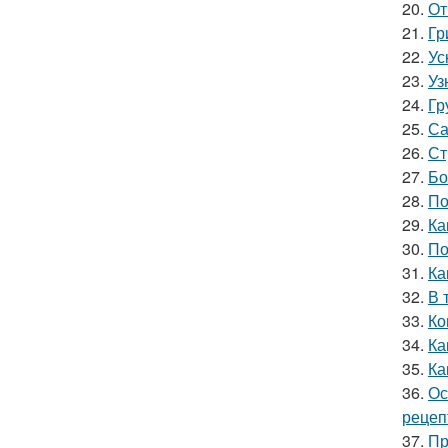
20.
От
21.
Гр
22.
Ус
23.
Уз
24.
Гр
25.
Са
26.
Ст
27.
Бо
28.
По
29.
Ка
30.
По
31.
Ка
32.
В 
33.
Ко
34.
Ка
35.
Ка
36.
Ос
рецеп
37.
Пр