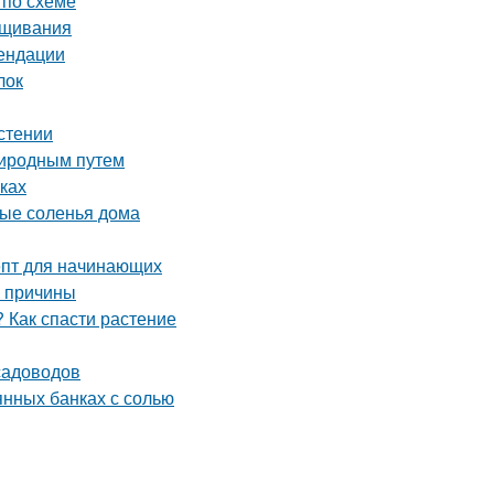
 по схеме
ащивания
мендации
лок
астении
риродным путем
ках
ные соленья дома
епт для начинающих
е причины
 Как спасти растение
садоводов
янных банках с солью