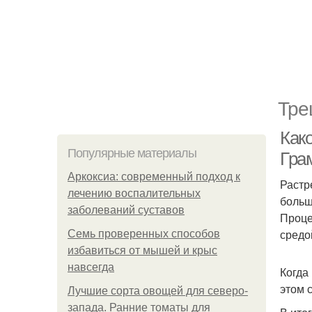
Тре
Как
Популярные материалы
Гра
Аркоксиа: современный подход к
Растр
лечению воспалительных
больш
заболеваний суставов
Проце
средо
Семь проверенных способов
избавиться от мышей и крыс
навсегда
Когда
этом 
Лучшие сорта овощей для северо-
запада. Ранние томаты для