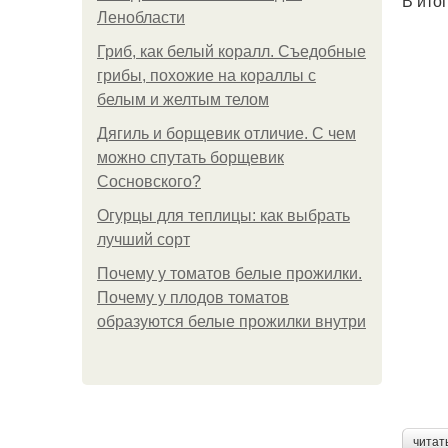
В ито
Ленобласти
Гриб, как белый коралл. Съедобные
грибы, похожие на кораллы с
белым и желтым телом
Дягиль и борщевик отличие. С чем
можно спутать борщевик
Сосновского?
Огурцы для теплицы: как выбрать
лучший сорт
Почему у томатов белые прожилки.
Почему у плодов томатов
образуются белые прожилки внутри
читат