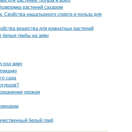
Подкормка растений сахаром
. Свойства нашатырного спирта и польза для
войства вещества для комнатных растений
 белые грибы на зиму
д под зиму
пиканку
го сада
 огурцов?
сохранения урожая
улинарии
качественный белый гриб