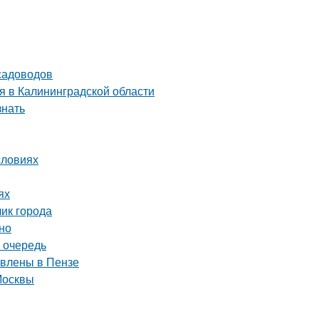
садоводов
я в Калининградской области
знать
словиях
ях
ик города
но
 очередь
авлены в Пензе
Москвы