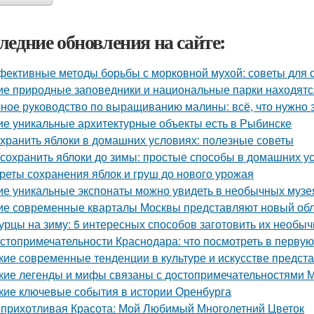
ледние обновления на сайте:
ективные методы борьбы с морковной мухой: советы для 
ие природные заповедники и национальные парки находятс
ное руководство по выращиванию малины: всё, что нужно 
ие уникальные архитектурные объекты есть в Рыбинске
 хранить яблоки в домашних условиях: полезные советы
 сохранить яблоки до зимы: простые способы в домашних у
реты сохранения яблок и груш до нового урожая
ие уникальные экспонаты можно увидеть в необычных музе
ие современные кварталы Москвы представляют новый обл
урцы на зиму: 5 интересных способов заготовить их необыч
стопримечательности Краснодара: что посмотреть в первую
кие современные тенденции в культуре и искусстве предст
кие легенды и мифы связаны с достопримечательностями 
кие ключевые события в истории Оренбурга
прихотливая Красота: Мой Любимый Многолетний Цветок