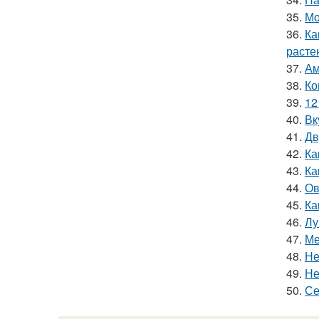
35.
Мо
36.
Ка
расте
37.
Ам
38.
Ко
39.
12
40.
Вк
41.
Дв
42.
Ка
43.
Ка
44.
Ов
45.
Ка
46.
Лу
47.
Ме
48.
Не
49.
Не
50.
Се