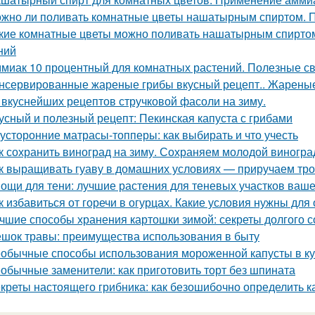
жно ли поливать комнатные цветы нашатырным спиртом. 
кие комнатные цветы можно поливать нашатырным спиртом
ний
миак 10 процентный для комнатных растений. Полезные с
нсервированные жареные грибы вкусный рецепт.. Жареные
 вкуснейших рецептов стручковой фасоли на зиму.
усный и полезный рецепт: Пекинская капуста с грибами
усторонние матрасы-топперы: как выбирать и что учесть
к сохранить виноград на зиму. Сохраняем молодой виногра
к выращивать гуаву в домашних условиях — приручаем тро
ощи для тени: лучшие растения для теневых участков ваше
к избавиться от горечи в огурцах. Какие условия нужны для
чшие способы хранения картошки зимой: секреты долгого 
шок травы: преимущества использования в быту
обычные способы использования мороженной капусты в к
обычные заменители: как приготовить торт без шпината
креты настоящего грибника: как безошибочно определить 