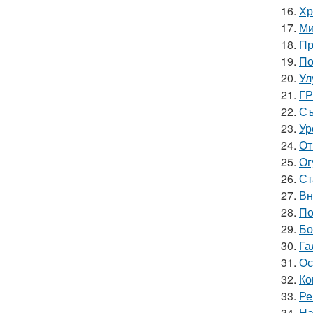
16.
Хр
17.
Ми
18.
Пр
19.
По
20.
Ул
21.
ГР
22.
Съ
23.
Ур
24.
От
25.
Ог
26.
Ст
27.
Вн
28.
По
29.
Бо
30.
Га
31.
Ос
32.
Ко
33.
Ре
34.
На