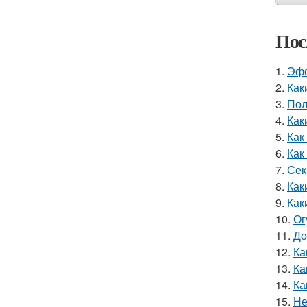
Пос
1.
Эфф
2.
Как
3.
Пол
4.
Как
5.
Как
6.
Как
7.
Сек
8.
Как
9.
Как
10.
Ог
11.
До
12.
Ка
13.
Ка
14.
Ка
15.
Не