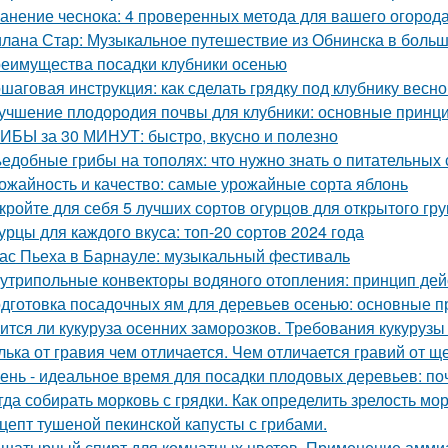
анение чеснока: 4 проверенных метода для вашего огород
лана Стар: Музыкальное путешествие из Обнинска в боль
еимущества посадки клубники осенью
шаговая инструкция: как сделать грядку под клубнику весно
учшение плодородия почвы для клубники: основные принц
ИБЫ за 30 МИНУТ: быстро, вкусно и полезно
едобные грибы на тополях: что нужно знать о питательных 
ожайность и качество: самые урожайные сорта яблонь
кройте для себя 5 лучших сортов огурцов для открытого гру
урцы для каждого вкуса: топ-20 сортов 2024 года
ас Пьеха в Барнауле: музыкальный фестиваль
утрипольные конвекторы водяного отопления: принцип де
дготовка посадочных ям для деревьев осенью: основные 
ится ли кукуруза осенних заморозков. Требования кукурузы
лька от гравия чем отличается. Чем отличается гравий от щ
ень - идеальное время для посадки плодовых деревьев: поч
гда собирать морковь с грядки. Как определить зрелость мо
цепт тушеной пекинской капусты с грибами.
шатырный спирт для комнатных цветов. Применение аммиак