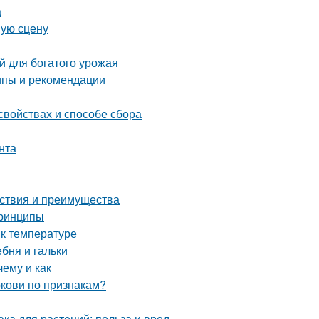
а
шую сцену
й для богатого урожая
ипы и рекомендации
свойствах и способе сбора
нта
йствия и преимущества
принципы
 к температуре
ебня и гальки
ему и как
ркови по признакам?
а для растений: польза и вред