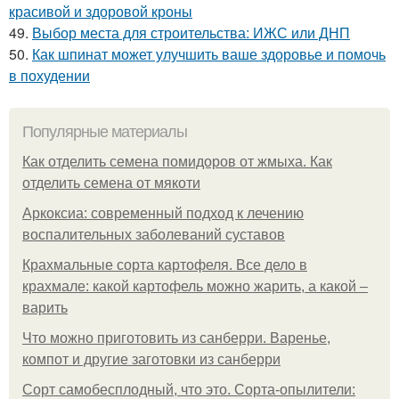
красивой и здоровой кроны
49.
Выбор места для строительства: ИЖС или ДНП
50.
Как шпинат может улучшить ваше здоровье и помочь
в похудении
Популярные материалы
Как отделить семена помидоров от жмыха. Как
отделить семена от мякоти
Аркоксиа: современный подход к лечению
воспалительных заболеваний суставов
Крахмальные сорта картофеля. Все дело в
крахмале: какой картофель можно жарить, а какой –
варить
Что можно приготовить из санберри. Варенье,
компот и другие заготовки из санберри
Сорт самобесплодный, что это. Сорта-опылители: