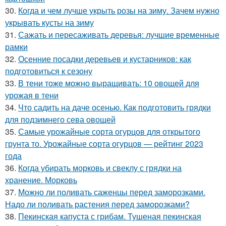
30.
Когда и чем лучше укрыть розы на зиму. Зачем нужно
укрывать кусты на зиму
31.
Сажать и пересаживать деревья: лучшие временные
рамки
32.
Осенние посадки деревьев и кустарников: как
подготовиться к сезону
33.
В тени тоже можно выращивать: 10 овощей для
урожая в тени
34.
Что садить на даче осенью. Как подготовить грядки
для подзимнего сева овощей
35.
Самые урожайные сорта огурцов для открытого
грунта то. Урожайные сорта огурцов — рейтинг 2023
года
36.
Когда убирать морковь и свеклу с грядки на
хранение. Морковь
37.
Можно ли поливать саженцы перед заморозками.
Надо ли поливать растения перед заморозками?
38.
Пекинская капуста с грибам. Тушеная пекинская