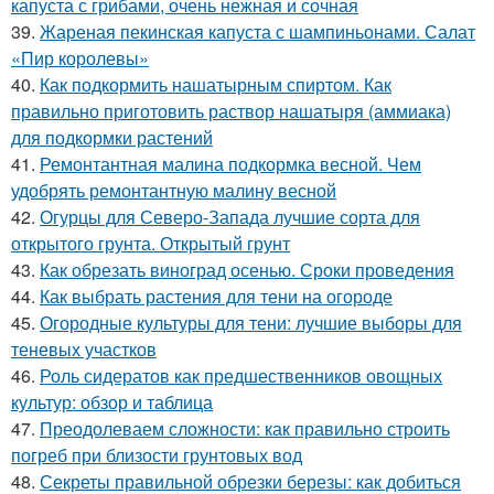
капуста с грибами, очень нежная и сочная
39.
Жареная пекинская капуста с шампиньонами. Салат
«Пир королевы»
40.
Как подкормить нашатырным спиртом. Как
правильно приготовить раствор нашатыря (аммиака)
для подкормки растений
41.
Ремонтантная малина подкормка весной. Чем
удобрять ремонтантную малину весной
42.
Огурцы для Северо-Запада лучшие сорта для
открытого грунта. Открытый грунт
43.
Как обрезать виноград осенью. Сроки проведения
44.
Как выбрать растения для тени на огороде
45.
Огородные культуры для тени: лучшие выборы для
теневых участков
46.
Роль сидератов как предшественников овощных
культур: обзор и таблица
47.
Преодолеваем сложности: как правильно строить
погреб при близости грунтовых вод
48.
Секреты правильной обрезки березы: как добиться