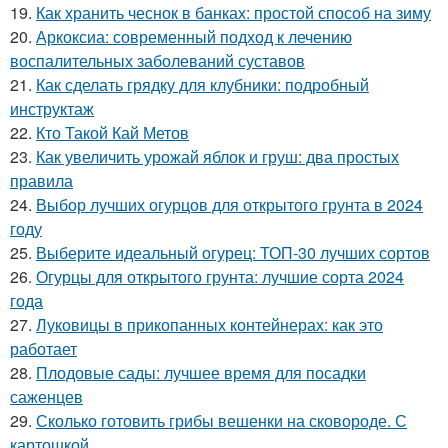
19.
Как хранить чеснок в банках: простой способ на зиму
20.
Аркоксиа: современный подход к лечению
воспалительных заболеваний суставов
21.
Как сделать грядку для клубники: подробный
инструктаж
22.
Кто Такой Кай Метов
23.
Как увеличить урожай яблок и груш: два простых
правила
24.
Выбор лучших огурцов для открытого грунта в 2024
году
25.
Выберите идеальный огурец: ТОП-30 лучших сортов
26.
Огурцы для открытого грунта: лучшие сорта 2024
года
27.
Луковицы в прикопанных контейнерах: как это
работает
28.
Плодовые сады: лучшее время для посадки
саженцев
29.
Сколько готовить грибы вешенки на сковороде. С
картошкой